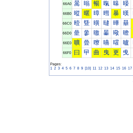
暠
暡
暢
暣
暤
暥
66A0
暰
暱
暲
暳
暴
暵
66B0
曀
曁
曂
曃
曄
曅
66C0
曐
曑
曒
曓
曔
曕
66D0
曠
曡
曢
曣
曤
曥
66E0
曰
曱
曲
曳
更
曵
66F0
Pages:
1
2
3
4
5
6
7
8
9
[10]
11
12
13
14
15
16
17