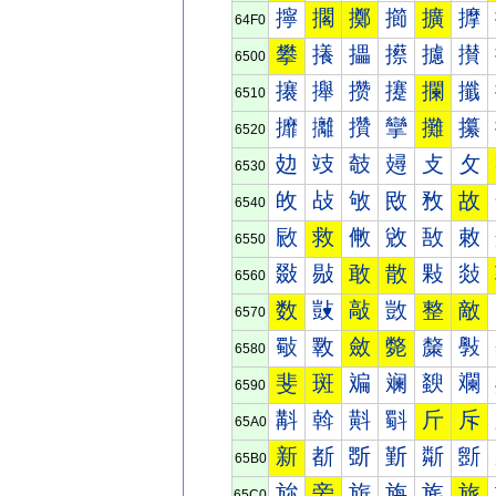
擰
擱
擲
擳
擴
擵
64F0
攀
攁
攂
攃
攄
攅
6500
攐
攑
攒
攓
攔
攕
6510
攠
攡
攢
攣
攤
攥
6520
攰
攱
攲
攳
攴
攵
6530
敀
敁
敂
敃
敄
故
6540
敐
救
敒
敓
敔
敕
6550
敠
敡
敢
散
敤
敥
6560
数
敱
敲
敳
整
敵
6570
斀
斁
斂
斃
斄
斅
6580
斐
斑
斒
斓
斔
斕
6590
斠
斡
斢
斣
斤
斥
65A0
新
斱
斲
斳
斴
斵
65B0
旀
旁
旂
旃
旄
旅
65C0