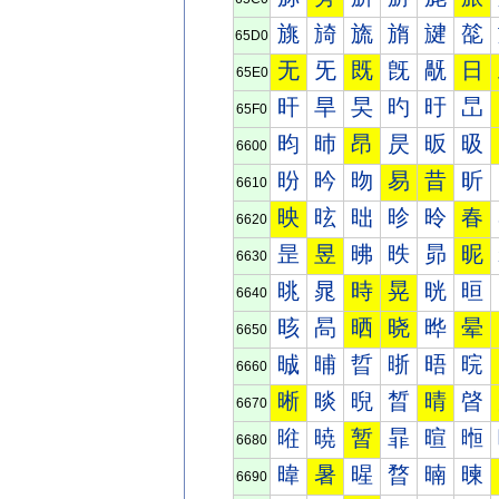
旐
旑
旒
旓
旔
旕
65D0
无
旡
既
旣
旤
日
65E0
旰
旱
旲
旳
旴
旵
65F0
昀
昁
昂
昃
昄
昅
6600
昐
昑
昒
易
昔
昕
6610
映
昡
昢
昣
昤
春
6620
昰
昱
昲
昳
昴
昵
6630
晀
晁
時
晃
晄
晅
6640
晐
晑
晒
晓
晔
晕
6650
晠
晡
晢
晣
晤
晥
6660
晰
晱
晲
晳
晴
晵
6670
暀
暁
暂
暃
暄
暅
6680
暐
暑
暒
暓
暔
暕
6690