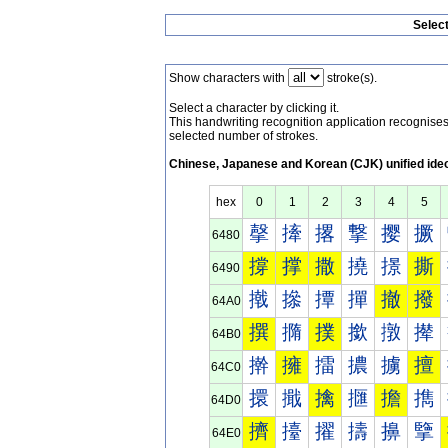
Selec
Show characters with
stroke(s).
Select a character by clicking it.
This handwriting recognition application recognis
selected number of strokes.
Chinese, Japanese and Korean (CJK) unified ide
hex
0
1
2
3
4
5
撀
撁
撂
撃
撄
撅
6480
撐
撑
撒
撓
撔
撕
6490
撠
撡
撢
撣
撤
撥
64A0
撰
撱
撲
撳
撴
撵
64B0
擀
擁
擂
擃
擄
擅
64C0
擐
擑
擒
擓
擔
擕
64D0
擠
擡
擢
擣
擤
擥
64E0