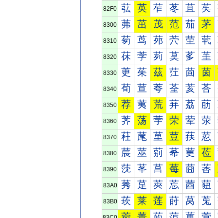
苰
英
苲
苳
苴
苵
82F0
茀
茁
茂
范
茄
茅
8300
茐
茑
茒
茓
茔
茕
8310
茠
茡
茢
茣
茤
茥
8320
茰
茱
茲
茳
茴
茵
8330
荀
荁
荂
荃
荄
荅
8340
荐
荑
荒
荓
荔
荕
8350
荠
荡
荢
荣
荤
荥
8360
荰
荱
荲
荳
荴
荵
8370
莀
莁
莂
莃
莄
莅
8380
莐
莑
莒
莓
莔
莕
8390
莠
莡
莢
莣
莤
莥
83A0
莰
莱
莲
莳
莴
莵
83B0
菀
菁
菂
菃
菄
菅
83C0