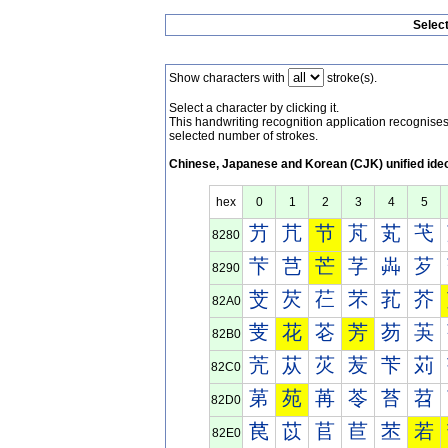
Selec
Show characters with
stroke(s).
Select a character by clicking it.
This handwriting recognition application recognis
selected number of strokes.
Chinese, Japanese and Korean (CJK) unified ide
hex
0
1
2
3
4
5
芀
芁
节
芃
芄
芅
8280
芐
芑
芒
芓
芔
芕
8290
芠
芡
芢
芣
芤
芥
82A0
芰
花
芲
芳
芴
芵
82B0
苀
苁
苂
苃
苄
苅
82C0
苐
苑
苒
苓
苔
苕
82D0
苠
苡
苢
苣
苤
若
82E0