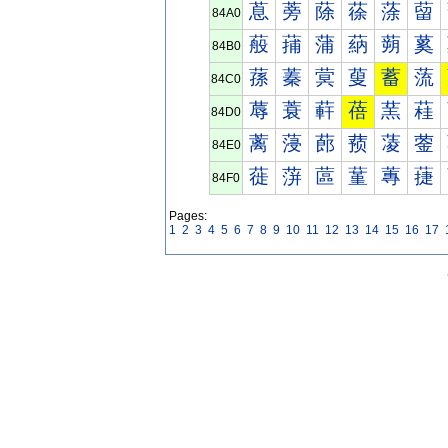
蒠
蒡
蒢
蒣
蒤
蒥
84A0
蒰
蒱
蒲
蒳
蒴
蒵
84B0
蓀
蓁
蓂
蓃
蓄
蓅
84C0
蓐
蓑
蓒
蓓
蓔
蓕
84D0
蓠
蓡
蓢
蓣
蓤
蓥
84E0
蓰
蓱
蓲
蓳
蓴
蓵
84F0
Pages:
1
2
3
4
5
6
7
8
9
10
11
12
13
14
15
16
17