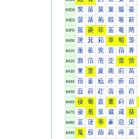
菐
菑
菒
菓
菔
菕
83D0
菠
菡
菢
菣
菤
菥
83E0
菰
菱
菲
菳
菴
菵
83F0
萀
萁
萂
萃
萄
萅
8400
萐
萑
萒
萓
萔
萕
8410
萠
萡
萢
萣
萤
营
8420
萰
萱
萲
萳
萴
萵
8430
葀
葁
葂
葃
葄
葅
8440
葐
葑
葒
葓
葔
葕
8450
葠
葡
葢
董
葤
葥
8460
葰
葱
葲
葳
葴
葵
8470
蒀
蒁
蒂
蒃
蒄
蒅
8480
蒐
蒑
蒒
蒓
蒔
蒕
8490