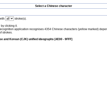
Select a Chinese character
with
stroke(s).
by clicking it.
recognition application recognises 4354 Chinese characters (yellow marked) depe
f strokes.
e and Korean (CJK) unified ideographs [4E00 - 9FFF]