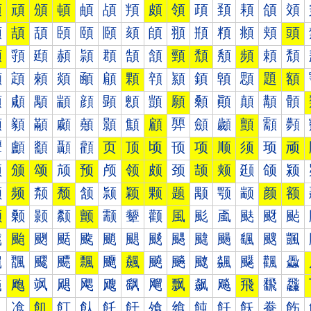
預
頑
頒
頓
頔
頕
頖
頗
領
頙
頚
頛
頜
頝
頠
頡
頢
頣
頤
頥
頦
頧
頨
頩
頪
頫
頬
頭
頰
頱
頲
頳
頴
頵
頶
頷
頸
頹
頺
頻
頼
頽
顀
顁
顂
顃
顄
顅
顆
顇
顈
顉
顊
顋
題
額
顐
顑
顒
顓
顔
顕
顖
顗
願
顙
顚
顛
顜
顝
顠
顡
顢
顣
顤
顥
顦
顧
顨
顩
顪
顫
顬
顭
顰
顱
顲
顳
顴
页
顶
顷
顸
项
顺
须
顼
顽
颀
颁
颂
颃
预
颅
领
颇
颈
颉
颊
颋
颌
颍
颐
频
颒
颓
颔
颕
颖
颗
题
颙
颚
颛
颜
额
颠
颡
颢
颣
颤
颥
颦
颧
風
颩
颪
颫
颬
颭
颰
颱
颲
颳
颴
颵
颶
颷
颸
颹
颺
颻
颼
颽
飀
飁
飂
飃
飄
飅
飆
飇
飈
飉
飊
飋
飌
飍
飐
飑
飒
飓
飔
飕
飖
飗
飘
飙
飚
飛
飜
飝
飠
飡
飢
飣
飤
飥
飦
飧
飨
飩
飪
飫
飬
飭