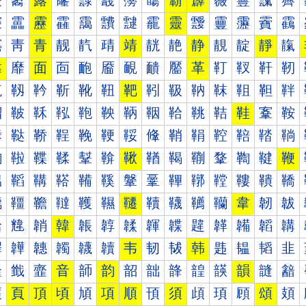
霰
霱
露
霳
霴
霵
霶
霷
霸
霹
霺
霻
霼
霽
靀
靁
靂
靃
靄
靅
靆
靇
靈
靉
靊
靋
靌
靍
靐
靑
青
靓
靔
靕
靖
靗
靘
静
靚
靛
靜
靝
靠
靡
面
靣
靤
靥
靦
靧
靨
革
靪
靫
靬
靭
靰
靱
靲
靳
靴
靵
靶
靷
靸
靹
靺
靻
靼
靽
鞀
鞁
鞂
鞃
鞄
鞅
鞆
鞇
鞈
鞉
鞊
鞋
鞌
鞍
鞐
鞑
鞒
鞓
鞔
鞕
鞖
鞗
鞘
鞙
鞚
鞛
鞜
鞝
鞠
鞡
鞢
鞣
鞤
鞥
鞦
鞧
鞨
鞩
鞪
鞫
鞬
鞭
鞰
鞱
鞲
鞳
鞴
鞵
鞶
鞷
鞸
鞹
鞺
鞻
鞼
鞽
韀
韁
韂
韃
韄
韅
韆
韇
韈
韉
韊
韋
韌
韍
韐
韑
韒
韓
韔
韕
韖
韗
韘
韙
韚
韛
韜
韝
韠
韡
韢
韣
韤
韥
韦
韧
韨
韩
韪
韫
韬
韭
韰
韱
韲
音
韴
韵
韶
韷
韸
韹
韺
韻
韼
韽
頀
頁
頂
頃
頄
項
順
頇
須
頉
頊
頋
頌
頍