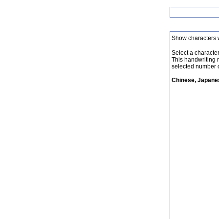
Show characters 
Select a character 
This handwriting 
selected number o
Chinese, Japanes