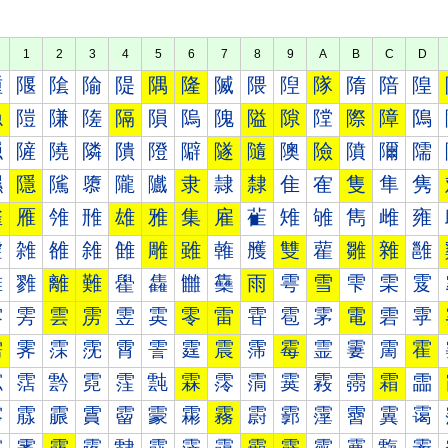
1
2
3
4
5
6
7
8
9
A
B
C
D
隀
隁
隂
隃
隄
隅
隆
隇
隈
隉
隊
隋
隌
隍
隐
隑
隒
隓
隔
隕
隖
隗
隘
隙
隚
際
障
隝
隠
隡
隢
隣
隤
隥
隦
隧
隨
隩
險
隫
隬
隭
隰
隱
隲
隳
隴
隵
隶
隷
隸
隹
隺
隻
隼
隽
雀
雁
雂
雃
雄
雅
集
雇
雈
雉
雊
雋
雌
雍
雐
雑
雒
雓
雔
雕
雖
雗
雘
雙
雚
雛
雜
雝
雠
雡
離
難
雤
雥
雦
雧
雨
雩
雪
雫
雬
雭
雰
雱
雲
雳
雴
雵
零
雷
雸
雹
雺
電
雼
雽
需
霁
霂
霃
霄
霅
霆
震
霈
霉
霊
霋
霌
霍
霐
霑
霒
霓
霔
霕
霖
霗
霘
霙
霚
霛
霜
霝
霠
霡
霢
霣
霤
霥
霦
霧
霨
霩
霪
霫
霬
霭