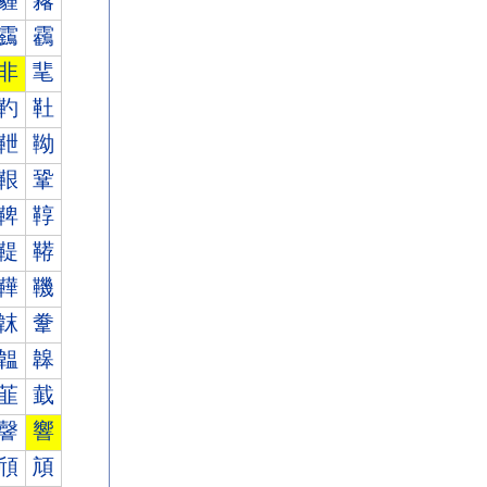
霾
霿
靎
靏
非
靟
靮
靯
靾
靿
鞎
鞏
鞞
鞟
鞮
鞯
鞾
鞿
韎
韏
韞
韟
韮
韯
韾
響
頎
頏