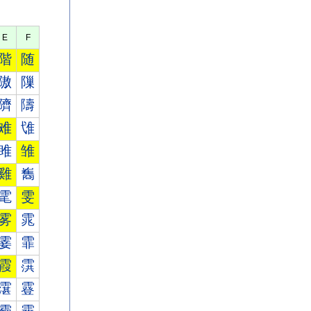
E
F
階
随
隞
隟
隮
隯
难
隿
雎
雏
雞
雟
雮
雯
雾
雿
霎
霏
霞
霟
霮
霯