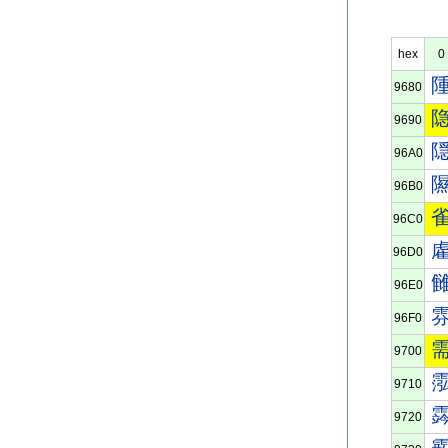
hex
0
9680
9690
96A0
96B0
96C0
96D0
96E0
96F0
9700
9710
9720