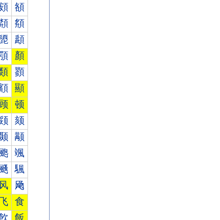
頞
頟
頮
頯
頾
頿
顎
顏
類
顟
顮
顯
顾
顿
颎
颏
颞
颟
颮
颯
颾
颿
风
飏
飞
食
飮
飯