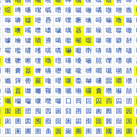
嘰
嘱
嘲
嘳
嘴
嘵
嘶
嘷
嘸
嘹
嘺
嘻
嘼
嘽
噀
噁
噂
噃
噄
噅
噆
噇
噈
噉
噊
噋
噌
噍
噐
噑
噒
噓
噔
噕
噖
噗
噘
噙
噚
噛
噜
噝
噠
噡
噢
噣
噤
噥
噦
噧
器
噩
噪
噫
噬
噭
噰
噱
噲
噳
噴
噵
噶
噷
噸
噹
噺
噻
噼
噽
嚀
嚁
嚂
嚃
嚄
嚅
嚆
嚇
嚈
嚉
嚊
嚋
嚌
嚍
嚐
嚑
嚒
嚓
嚔
嚕
嚖
嚗
嚘
嚙
嚚
嚛
嚜
嚝
嚠
嚡
嚢
嚣
嚤
嚥
嚦
嚧
嚨
嚩
嚪
嚫
嚬
嚭
嚰
嚱
嚲
嚳
嚴
嚵
嚶
嚷
嚸
嚹
嚺
嚻
嚼
嚽
囀
囁
囂
囃
囄
囅
囆
囇
囈
囉
囊
囋
囌
囍
囐
囑
囒
囓
囔
囕
囖
囗
囘
囙
囚
四
囜
囝
因
囡
团
団
囤
囥
囦
囧
囨
囩
囪
囫
囬
园
困
囱
囲
図
围
囵
囶
囷
囸
囹
固
囻
囼
国
圀
圁
圂
圃
圄
圅
圆
圇
圈
圉
圊
國
圌
圍