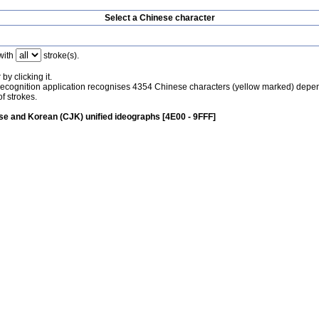
Select a Chinese character
with
stroke(s).
by clicking it.
recognition application recognises 4354 Chinese characters (yellow marked) depe
f strokes.
e and Korean (CJK) unified ideographs [4E00 - 9FFF]