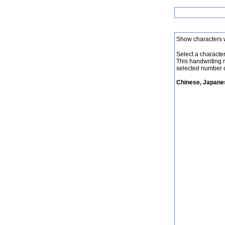
Show characters 
Select a character 
This handwriting 
selected number o
Chinese, Japanes