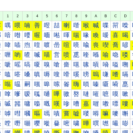
1
2
3
4
5
6
7
8
9
A
B
C
D
喀
喁
喂
喃
善
喅
喆
喇
喈
喉
喊
喋
喌
喍
喐
喑
喒
喓
喔
喕
喖
喗
喘
喙
喚
喛
喜
喝
喠
喡
喢
喣
喤
喥
喦
喧
喨
喩
喪
喫
喬
喭
喰
喱
喲
喳
喴
喵
営
喷
喸
喹
喺
喻
喼
喽
嗀
嗁
嗂
嗃
嗄
嗅
嗆
嗇
嗈
嗉
嗊
嗋
嗌
嗍
嗐
嗑
嗒
嗓
嗔
嗕
嗖
嗗
嗘
嗙
嗚
嗛
嗜
嗝
嗠
嗡
嗢
嗣
嗤
嗥
嗦
嗧
嗨
嗩
嗪
嗫
嗬
嗭
嗰
嗱
嗲
嗳
嗴
嗵
嗶
嗷
嗸
嗹
嗺
嗻
嗼
嗽
嘀
嘁
嘂
嘃
嘄
嘅
嘆
嘇
嘈
嘉
嘊
嘋
嘌
嘍
嘐
嘑
嘒
嘓
嘔
嘕
嘖
嘗
嘘
嘙
嘚
嘛
嘜
嘝
嘠
嘡
嘢
嘣
嘤
嘥
嘦
嘧
嘨
嘩
嘪
嘫
嘬
嘭