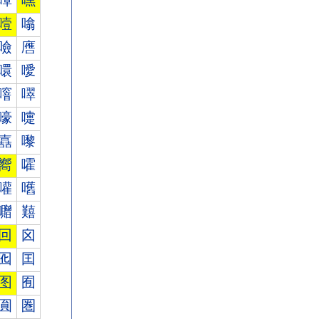
嘾
嘿
噎
噏
噞
噟
噮
噯
噾
噿
嚎
嚏
嚞
嚟
嚮
嚯
嚾
嚿
囎
囏
回
囟
囮
囯
图
囿
圎
圏