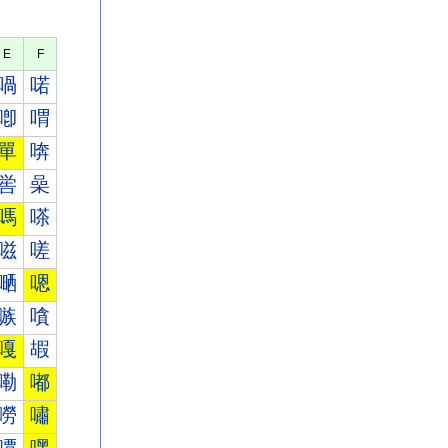
E
F
喎
喏
喞
喟
單
喯
喾
喿
嗎
嗏
嗞
嗟
嗮
嗯
嗾
嗿
嘎
嘏
嘞
嘟
嘮
嘯