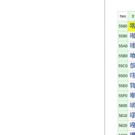
hex
0
5580
5590
55A0
55B0
55C0
55D0
55E0
55F0
5600
5610
5620