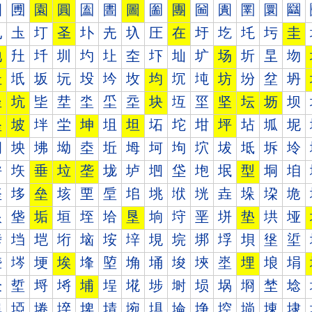
圐
圑
園
圓
圔
圕
圖
圗
團
圙
圚
圛
圜
圝
圠
圡
圢
圣
圤
圥
圦
圧
在
圩
圪
圫
圬
圭
地
圱
圲
圳
圴
圵
圶
圷
圸
圹
场
圻
圼
圽
址
坁
坂
坃
坄
坅
坆
均
坈
坉
坊
坋
坌
坍
坐
坑
坒
坓
坔
坕
坖
块
坘
坙
坚
坛
坜
坝
坠
坡
坢
坣
坤
坥
坦
坧
坨
坩
坪
坫
坬
坭
坰
坱
坲
坳
坴
坵
坶
坷
坸
坹
坺
坻
坼
坽
垀
垁
垂
垃
垄
垅
垆
垇
垈
垉
垊
型
垌
垍
垐
垑
垒
垓
垔
垕
垖
垗
垘
垙
垚
垛
垜
垝
垠
垡
垢
垣
垤
垥
垦
垧
垨
垩
垪
垫
垬
垭
垰
垱
垲
垳
垴
垵
垶
垷
垸
垹
垺
垻
垼
垽
埀
埁
埂
埃
埄
埅
埆
埇
埈
埉
埊
埋
埌
埍
埐
埑
埒
埓
埔
埕
埖
埗
埘
埙
埚
埛
埜
埝
埠
埡
埢
埣
埤
埥
埦
埧
埨
埩
埪
埫
埬
埭