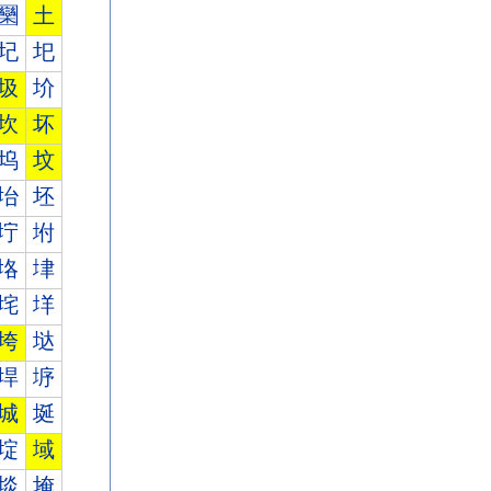
圞
土
圮
圯
圾
圿
坎
坏
坞
坟
坮
坯
坾
坿
垎
垏
垞
垟
垮
垯
垾
垿
城
埏
埞
域
埮
埯