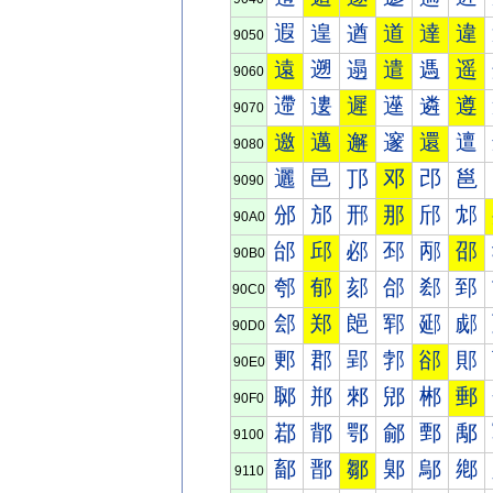
遐
遑
遒
道
達
違
9050
遠
遡
遢
遣
遤
遥
9060
遰
遱
遲
遳
遴
遵
9070
邀
邁
邂
邃
還
邅
9080
邐
邑
邒
邓
邔
邕
9090
邠
邡
邢
那
邤
邥
90A0
邰
邱
邲
邳
邴
邵
90B0
郀
郁
郂
郃
郄
郅
90C0
郐
郑
郒
郓
郔
郕
90D0
郠
郡
郢
郣
郤
郥
90E0
郰
郱
郲
郳
郴
郵
90F0
鄀
鄁
鄂
鄃
鄄
鄅
9100
鄐
鄑
鄒
鄓
鄔
鄕
9110