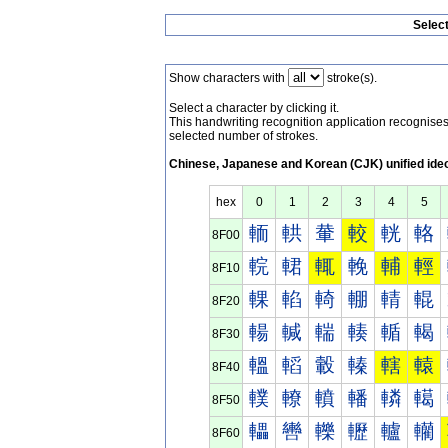
Selec
Show characters with
stroke(s).
Select a character by clicking it.
This handwriting recognition application recognis
selected number of strokes.
Chinese, Japanese and Korean (CJK) unified ide
hex
0
1
2
3
4
5
輀
輁
輂
較
輄
輅
8F00
輐
輑
輒
輓
輔
輕
8F10
輠
輡
輢
輣
輤
輥
8F20
輰
輱
輲
輳
輴
輵
8F30
轀
轁
轂
轃
轄
轅
8F40
轐
轑
轒
轓
轔
轕
8F50
轠
轡
轢
轣
轤
轥
8F60