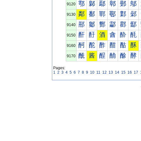
鄠
鄡
鄢
鄣
鄤
鄥
9120
鄰
鄱
鄲
鄳
鄴
鄵
9130
酀
酁
酂
酃
酄
酅
9140
酐
酑
酒
酓
酔
酕
9150
酠
酡
酢
酣
酤
酥
9160
酰
酱
酲
酳
酴
酵
9170
Pages:
1
2
3
4
5
6
7
8
9
10
11
12
13
14
15
16
17