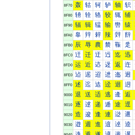
轰
轱
轲
轳
轴
轵
8F70
辀
辁
辂
较
辄
辅
8F80
辐
辑
辒
输
辔
辕
8F90
辠
辡
辢
辣
辤
辥
8FA0
辰
辱
農
辳
辴
辵
8FB0
迀
迁
迂
迃
迄
迅
8FC0
运
近
迒
迓
返
迕
8FD0
迠
迡
迢
迣
迤
迥
8FE0
述
迱
迲
迳
迴
迵
8FF0
退
送
适
逃
逄
逅
9000
逐
逑
递
逓
途
逕
9010
造
逡
逢
連
逤
逥
9020
逰
週
進
逳
逴
逵
9030
遀
遁
遂
遃
遄
遅
9040