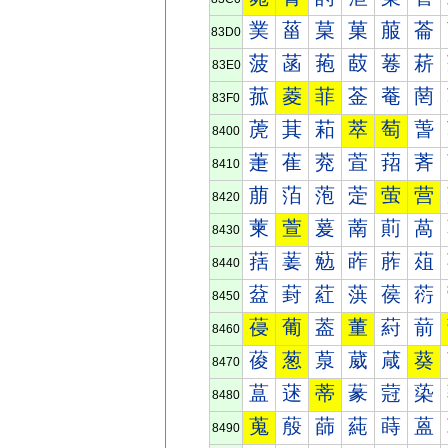
菐
菑
菒
菓
菔
菕
83D0
菠
菡
菢
菣
菤
菥
83E0
菰
菱
菲
菳
菴
菵
83F0
萀
萁
萂
萃
萄
萅
8400
萐
萑
萒
萓
萔
萕
8410
萠
萡
萢
萣
萤
营
8420
萰
萱
萲
萳
萴
萵
8430
葀
葁
葂
葃
葄
葅
8440
葐
葑
葒
葓
葔
葕
8450
葠
葡
葢
董
葤
葥
8460
葰
葱
葲
葳
葴
葵
8470
蒀
蒁
蒂
蒃
蒄
蒅
8480
蒐
蒑
蒒
蒓
蒔
蒕
8490