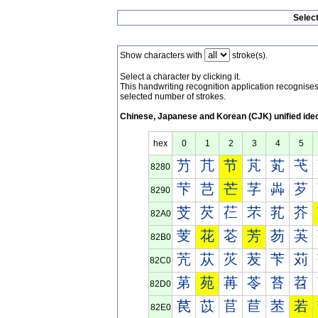
Selec
Show characters with
stroke(s).
Select a character by clicking it.
This handwriting recognition application recognis
selected number of strokes.
Chinese, Japanese and Korean (CJK) unified ide
hex
0
1
2
3
4
5
芀
芁
节
芃
芄
芅
8280
芐
芑
芒
芓
芔
芕
8290
芠
芡
芢
芣
芤
芥
82A0
芰
花
芲
芳
芴
芵
82B0
苀
苁
苂
苃
苄
苅
82C0
苐
苑
苒
苓
苔
苕
82D0
苠
苡
苢
苣
苤
若
82E0