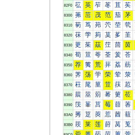
苰
英
苲
苳
苴
苵
82F0
茀
茁
茂
范
茄
茅
8300
茐
茑
茒
茓
茔
茕
8310
茠
茡
茢
茣
茤
茥
8320
茰
茱
茲
茳
茴
茵
8330
荀
荁
荂
荃
荄
荅
8340
荐
荑
荒
荓
荔
荕
8350
荠
荡
荢
荣
荤
荥
8360
荰
荱
荲
荳
荴
荵
8370
莀
莁
莂
莃
莄
莅
8380
莐
莑
莒
莓
莔
莕
8390
莠
莡
莢
莣
莤
莥
83A0
莰
莱
莲
莳
莴
莵
83B0
菀
菁
菂
菃
菄
菅
83C0