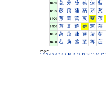
蒠
蒡
蒢
蒣
蒤
蒥
84A0
蒰
蒱
蒲
蒳
蒴
蒵
84B0
蓀
蓁
蓂
蓃
蓄
蓅
84C0
蓐
蓑
蓒
蓓
蓔
蓕
84D0
蓠
蓡
蓢
蓣
蓤
蓥
84E0
蓰
蓱
蓲
蓳
蓴
蓵
84F0
Pages:
1
2
3
4
5
6
7
8
9
10
11
12
13
14
15
16
17