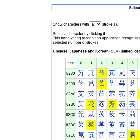
Selec
Show characters with
stroke(s).
Select a character by clicking it.
This handwriting recognition application recognis
selected number of strokes.
Chinese, Japanese and Korean (CJK) unified ide
hex
0
1
2
3
4
5
芀
芁
节
芃
芄
芅
8280
芐
芑
芒
芓
芔
芕
8290
芠
芡
芢
芣
芤
芥
82A0
芰
花
芲
芳
芴
芵
82B0
苀
苁
苂
苃
苄
苅
82C0
苐
苑
苒
苓
苔
苕
82D0
苠
苡
苢
苣
苤
若
82E0