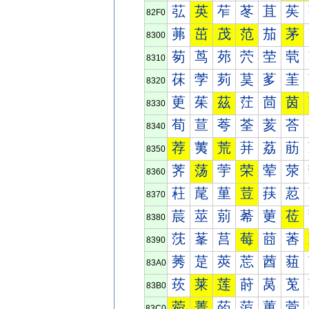
苰
英
苲
苳
苴
苵
82F0
茀
茁
茂
范
茄
茅
8300
茐
茑
茒
茓
茔
茕
8310
茠
茡
茢
茣
茤
茥
8320
茰
茱
茲
茳
茴
茵
8330
荀
荁
荂
荃
荄
荅
8340
荐
荑
荒
荓
荔
荕
8350
荠
荡
荢
荣
荤
荥
8360
荰
荱
荲
荳
荴
荵
8370
莀
莁
莂
莃
莄
莅
8380
莐
莑
莒
莓
莔
莕
8390
莠
莡
莢
莣
莤
莥
83A0
莰
莱
莲
莳
莴
莵
83B0
菀
菁
菂
菃
菄
菅
83C0