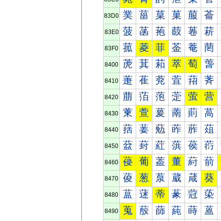
菐
菑
菒
菓
菔
菕
83D0
菠
菡
菢
菣
菤
菥
83E0
菰
菱
菲
菳
菴
菵
83F0
萀
萁
萂
萃
萄
萅
8400
萐
萑
萒
萓
萔
萕
8410
萠
萡
萢
萣
萤
营
8420
萰
萱
萲
萳
萴
萵
8430
葀
葁
葂
葃
葄
葅
8440
葐
葑
葒
葓
葔
葕
8450
葠
葡
葢
董
葤
葥
8460
葰
葱
葲
葳
葴
葵
8470
蒀
蒁
蒂
蒃
蒄
蒅
8480
蒐
蒑
蒒
蒓
蒔
蒕
8490