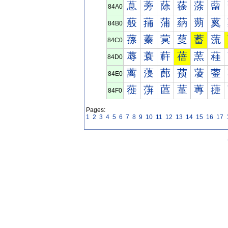
蒠
蒡
蒢
蒣
蒤
蒥
84A0
蒰
蒱
蒲
蒳
蒴
蒵
84B0
蓀
蓁
蓂
蓃
蓄
蓅
84C0
蓐
蓑
蓒
蓓
蓔
蓕
84D0
蓠
蓡
蓢
蓣
蓤
蓥
84E0
蓰
蓱
蓲
蓳
蓴
蓵
84F0
Pages:
1
2
3
4
5
6
7
8
9
10
11
12
13
14
15
16
17