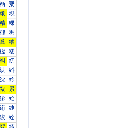
粞
粟
粮
粯
精
粿
糎
糏
糞
糟
糮
糯
糾
糿
紎
紏
紞
紟
紮
累
紾
紿
絎
絏
絞
絟
絮
絯