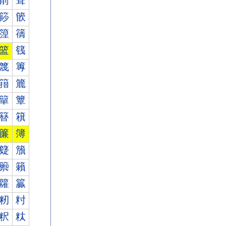
箾
箿
篎
篏
篞
篟
篮
篯
篾
篿
簎
簏
簞
簟
簮
簯
簾
簿
籎
籏
籞
籟
籮
籯
籾
籿
粎
粏