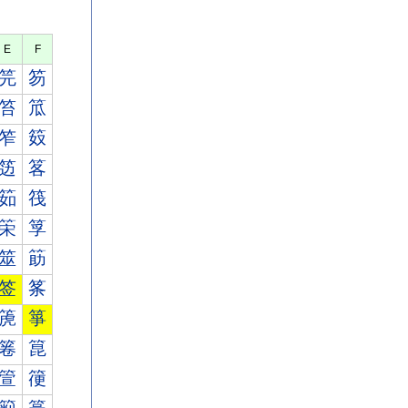
E
F
笎
笏
笞
笟
笮
笯
笾
笿
筎
筏
筞
筟
筮
筯
签
筿
箎
箏
箞
箟
箮
箯