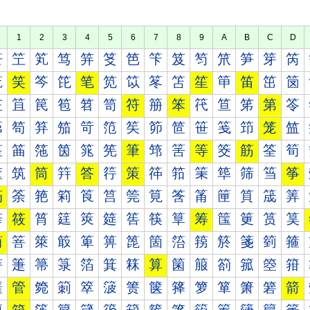
1
2
3
4
5
6
7
8
9
A
B
C
D
笀
笁
笂
笃
笄
笅
笆
笇
笈
笉
笊
笋
笌
笍
笐
笑
笒
笓
笔
笕
笖
笗
笘
笙
笚
笛
笜
笝
笠
笡
笢
笣
笤
笥
符
笧
笨
笩
笪
笫
第
笭
笰
笱
笲
笳
笴
笵
笶
笷
笸
笹
笺
笻
笼
笽
筀
筁
筂
筃
筄
筅
筆
筇
筈
等
筊
筋
筌
筍
筐
筑
筒
筓
答
筕
策
筗
筘
筙
筚
筛
筜
筝
筠
筡
筢
筣
筤
筥
筦
筧
筨
筩
筪
筫
筬
筭
筰
筱
筲
筳
筴
筵
筶
筷
筸
筹
筺
筻
筼
筽
简
箁
箂
箃
箄
箅
箆
箇
箈
箉
箊
箋
箌
箍
箐
箑
箒
箓
箔
箕
箖
算
箘
箙
箚
箛
箜
箝
箠
管
箢
箣
箤
箥
箦
箧
箨
箩
箪
箫
箬
箭