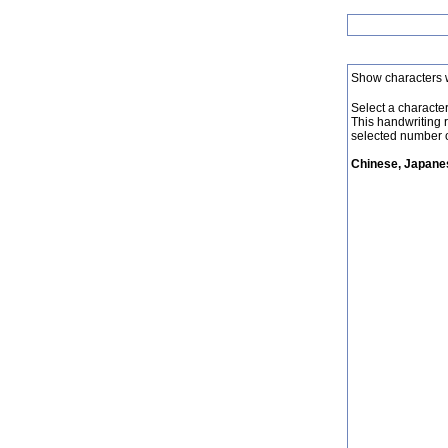
Show characters 
Select a character 
This handwriting 
selected number o
Chinese, Japanes