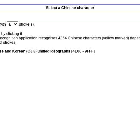
Select a Chinese character
with
stroke(s).
by clicking it.
recognition application recognises 4354 Chinese characters (yellow marked) depe
f strokes.
e and Korean (CJK) unified ideographs [4E00 - 9FFF]