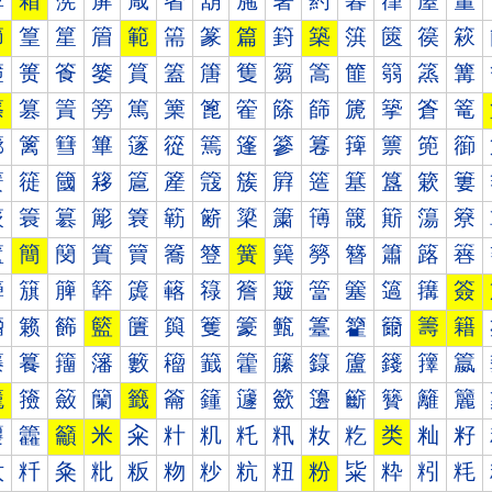
箰
箱
箲
箳
箴
箵
箶
箷
箸
箹
箺
箻
箼
箽
節
篁
篂
篃
範
篅
篆
篇
篈
築
篊
篋
篌
篍
篐
篑
篒
篓
篔
篕
篖
篗
篘
篙
篚
篛
篜
篝
篠
篡
篢
篣
篤
篥
篦
篧
篨
篩
篪
篫
篬
篭
篰
篱
篲
篳
篴
篵
篶
篷
篸
篹
篺
篻
篼
篽
簀
簁
簂
簃
簄
簅
簆
簇
簈
簉
簊
簋
簌
簍
簐
簑
簒
簓
簔
簕
簖
簗
簘
簙
簚
簛
簜
簝
簠
簡
簢
簣
簤
簥
簦
簧
簨
簩
簪
簫
簬
簭
簰
簱
簲
簳
簴
簵
簶
簷
簸
簹
簺
簻
簼
簽
籀
籁
籂
籃
籄
籅
籆
籇
籈
籉
籊
籋
籌
籍
籐
籑
籒
籓
籔
籕
籖
籗
籘
籙
籚
籛
籜
籝
籠
籡
籢
籣
籤
籥
籦
籧
籨
籩
籪
籫
籬
籭
籰
籱
籲
米
籴
籵
籶
籷
籸
籹
籺
类
籼
籽
粀
粁
粂
粃
粄
粅
粆
粇
粈
粉
粊
粋
粌
粍