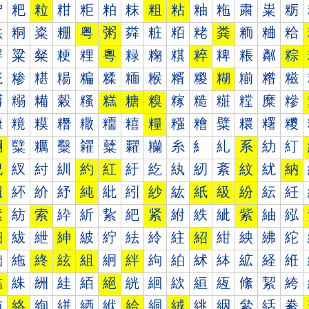
粐
粑
粒
粓
粔
粕
粖
粗
粘
粙
粚
粛
粜
粝
粠
粡
粢
粣
粤
粥
粦
粧
粨
粩
粪
粫
粬
粭
粰
粱
粲
粳
粴
粵
粶
粷
粸
粹
粺
粻
粼
粽
糀
糁
糂
糃
糄
糅
糆
糇
糈
糉
糊
糋
糌
糍
糐
糑
糒
糓
糔
糕
糖
糗
糘
糙
糚
糛
糜
糝
糠
糡
糢
糣
糤
糥
糦
糧
糨
糩
糪
糫
糬
糭
糰
糱
糲
糳
糴
糵
糶
糷
糸
糹
糺
系
糼
糽
紀
紁
紂
紃
約
紅
紆
紇
紈
紉
紊
紋
紌
納
紐
紑
紒
紓
純
紕
紖
紗
紘
紙
級
紛
紜
紝
素
紡
索
紣
紤
紥
紦
紧
紨
紩
紪
紫
紬
紭
細
紱
紲
紳
紴
紵
紶
紷
紸
紹
紺
紻
紼
紽
絀
絁
終
絃
組
絅
絆
絇
絈
絉
絊
絋
経
絍
結
絑
絒
絓
絔
絕
絖
絗
絘
絙
絚
絛
絜
絝
絠
絡
絢
絣
絤
絥
給
絧
絨
絩
絪
絫
絬
絭