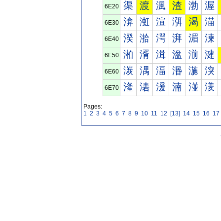
渠
渡
渢
渣
渤
渥
6E20
渰
渱
渲
渳
渴
渵
6E30
湀
湁
湂
湃
湄
湅
6E40
湐
湑
湒
湓
湔
湕
6E50
湠
湡
湢
湣
湤
湥
6E60
湰
湱
湲
湳
湴
湵
6E70
Pages:
1
2
3
4
5
6
7
8
9
10
11
12
[13]
14
15
16
17