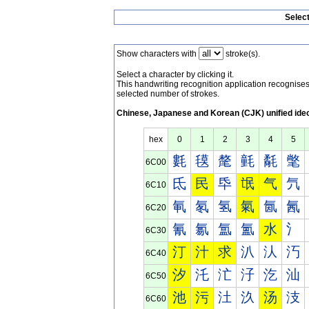
Selec
Show characters with
stroke(s).
Select a character by clicking it.
This handwriting recognition application recognis
selected number of strokes.
Chinese, Japanese and Korean (CJK) unified ide
hex
0
1
2
3
4
5
氀
氁
氂
氃
氄
氅
6C00
氐
民
氒
氓
气
氕
6C10
氠
氡
氢
氣
氤
氥
6C20
氰
氱
氲
氳
水
氵
6C30
汀
汁
求
汃
汄
汅
6C40
汐
汑
汒
汓
汔
汕
6C50
池
污
汢
汣
汤
汥
6C60