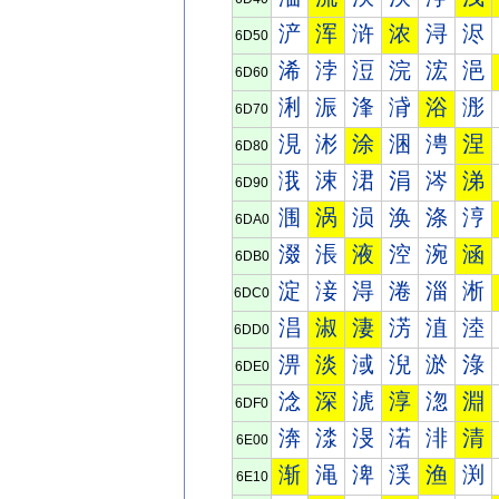
浐
浑
浒
浓
浔
浕
6D50
浠
浡
浢
浣
浤
浥
6D60
浰
浱
浲
浳
浴
浵
6D70
涀
涁
涂
涃
涄
涅
6D80
涐
涑
涒
涓
涔
涕
6D90
涠
涡
涢
涣
涤
涥
6DA0
涰
涱
液
涳
涴
涵
6DB0
淀
淁
淂
淃
淄
淅
6DC0
淐
淑
淒
淓
淔
淕
6DD0
淠
淡
淢
淣
淤
淥
6DE0
淰
深
淲
淳
淴
淵
6DF0
渀
渁
渂
渃
渄
清
6E00
渐
渑
渒
渓
渔
渕
6E10