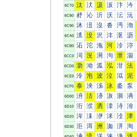
汰
汱
汲
汳
汴
汵
6C70
沀
沁
沂
沃
沄
沅
6C80
沐
沑
沒
沓
沔
沕
6C90
沠
没
沢
沣
沤
沥
6CA0
沰
沱
沲
河
沴
沵
6CB0
泀
況
泂
泃
泄
泅
6CC0
泐
泑
泒
泓
泔
法
6CD0
泠
泡
波
泣
泤
泥
6CE0
泰
泱
泲
泳
泴
泵
6CF0
洀
洁
洂
洃
洄
洅
6D00
洐
洑
洒
洓
洔
洕
6D10
洠
洡
洢
洣
洤
津
6D20
洰
洱
洲
洳
洴
洵
6D30
浀
流
浂
浃
浄
浅
6D40