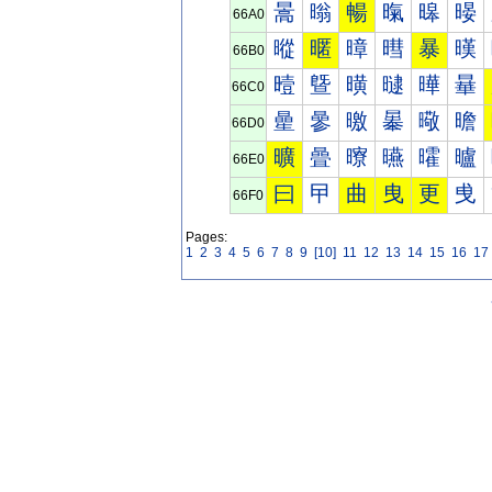
暠
暡
暢
暣
暤
暥
66A0
暰
暱
暲
暳
暴
暵
66B0
曀
曁
曂
曃
曄
曅
66C0
曐
曑
曒
曓
曔
曕
66D0
曠
曡
曢
曣
曤
曥
66E0
曰
曱
曲
曳
更
曵
66F0
Pages:
1
2
3
4
5
6
7
8
9
[10]
11
12
13
14
15
16
17