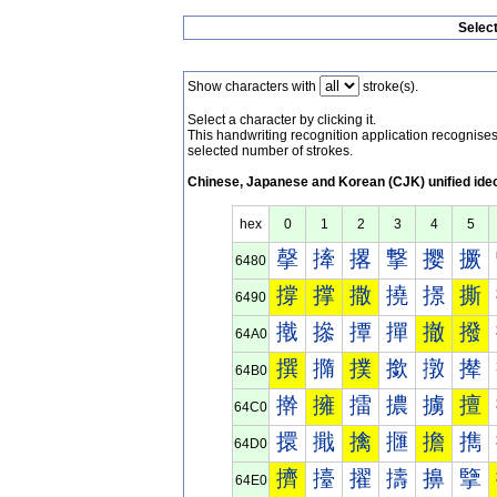
Selec
Show characters with
stroke(s).
Select a character by clicking it.
This handwriting recognition application recognis
selected number of strokes.
Chinese, Japanese and Korean (CJK) unified ide
hex
0
1
2
3
4
5
撀
撁
撂
撃
撄
撅
6480
撐
撑
撒
撓
撔
撕
6490
撠
撡
撢
撣
撤
撥
64A0
撰
撱
撲
撳
撴
撵
64B0
擀
擁
擂
擃
擄
擅
64C0
擐
擑
擒
擓
擔
擕
64D0
擠
擡
擢
擣
擤
擥
64E0