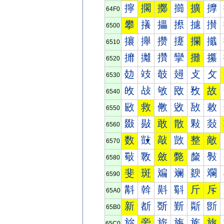
擰
擱
擲
擳
擴
擵
64F0
攀
攁
攂
攃
攄
攅
6500
攐
攑
攒
攓
攔
攕
6510
攠
攡
攢
攣
攤
攥
6520
攰
攱
攲
攳
攴
攵
6530
敀
敁
敂
敃
敄
故
6540
敐
救
敒
敓
敔
敕
6550
敠
敡
敢
散
敤
敥
6560
数
敱
敲
敳
整
敵
6570
斀
斁
斂
斃
斄
斅
6580
斐
斑
斒
斓
斔
斕
6590
斠
斡
斢
斣
斤
斥
65A0
新
斱
斲
斳
斴
斵
65B0
旀
旁
旂
旃
旄
旅
65C0