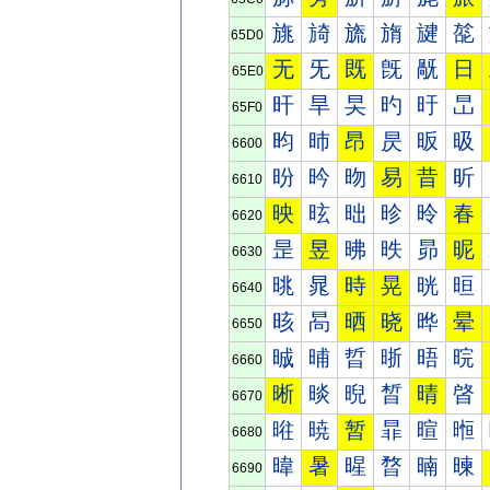
旐
旑
旒
旓
旔
旕
65D0
无
旡
既
旣
旤
日
65E0
旰
旱
旲
旳
旴
旵
65F0
昀
昁
昂
昃
昄
昅
6600
昐
昑
昒
易
昔
昕
6610
映
昡
昢
昣
昤
春
6620
昰
昱
昲
昳
昴
昵
6630
晀
晁
時
晃
晄
晅
6640
晐
晑
晒
晓
晔
晕
6650
晠
晡
晢
晣
晤
晥
6660
晰
晱
晲
晳
晴
晵
6670
暀
暁
暂
暃
暄
暅
6680
暐
暑
暒
暓
暔
暕
6690