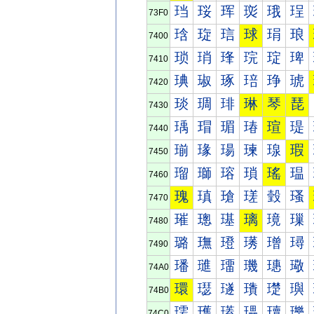
珰
珱
珲
珳
珴
珵
73F0
琀
琁
琂
球
琄
琅
7400
琐
琑
琒
琓
琔
琕
7410
琠
琡
琢
琣
琤
琥
7420
琰
琱
琲
琳
琴
琵
7430
瑀
瑁
瑂
瑃
瑄
瑅
7440
瑐
瑑
瑒
瑓
瑔
瑕
7450
瑠
瑡
瑢
瑣
瑤
瑥
7460
瑰
瑱
瑲
瑳
瑴
瑵
7470
璀
璁
璂
璃
璄
璅
7480
璐
璑
璒
璓
璔
璕
7490
璠
璡
璢
璣
璤
璥
74A0
環
璱
璲
璳
璴
璵
74B0
瓀
瓁
瓂
瓃
瓄
瓅
74C0