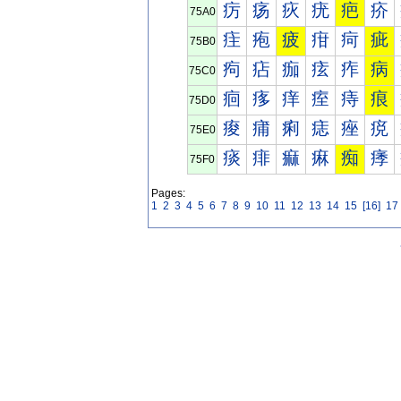
疠
疡
疢
疣
疤
疥
75A0
疰
疱
疲
疳
疴
疵
75B0
痀
痁
痂
痃
痄
病
75C0
痐
痑
痒
痓
痔
痕
75D0
痠
痡
痢
痣
痤
痥
75E0
痰
痱
痲
痳
痴
痵
75F0
Pages:
1
2
3
4
5
6
7
8
9
10
11
12
13
14
15
[16]
17