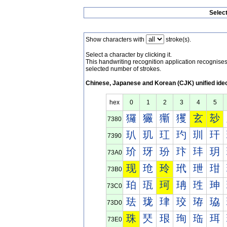
Selec
Show characters with
stroke(s).
Select a character by clicking it.
This handwriting recognition application recognis
selected number of strokes.
Chinese, Japanese and Korean (CJK) unified ide
hex
0
1
2
3
4
5
玀
玁
玂
玃
玄
玅
7380
玐
玑
玒
玓
玔
玕
7390
玠
玡
玢
玣
玤
玥
73A0
现
玱
玲
玳
玴
玵
73B0
珀
珁
珂
珃
珄
珅
73C0
珐
珑
珒
珓
珔
珕
73D0
珠
珡
珢
珣
珤
珥
73E0