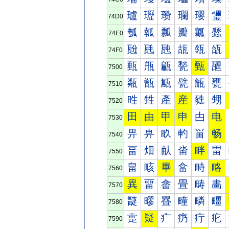
瓐
瓑
瓒
瓓
瓔
瓕
74D0
瓠
瓡
瓢
瓣
瓤
瓥
74E0
瓰
瓱
瓲
瓳
瓴
瓵
74F0
甀
甁
甂
甃
甄
甅
7500
甐
甑
甒
甓
甔
甕
7510
甠
甡
產
産
甤
甥
7520
田
由
甲
申
甴
电
7530
畀
畁
畂
畃
畄
畅
7540
畐
畑
畒
畓
畔
畕
7550
畠
畡
畢
畣
畤
略
7560
異
畱
畲
畳
畴
畵
7570
疀
疁
疂
疃
疄
疅
7580
疐
疑
疒
疓
疔
疕
7590