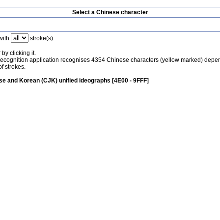
Select a Chinese character
with
stroke(s).
by clicking it.
recognition application recognises 4354 Chinese characters (yellow marked) depe
f strokes.
e and Korean (CJK) unified ideographs [4E00 - 9FFF]