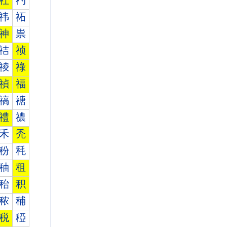
社
礿
祎
祏
神
祟
祮
祯
祾
祿
禎
福
禞
禟
禮
禯
禾
禿
秎
秏
秞
租
秮
积
秾
秿
税
稏