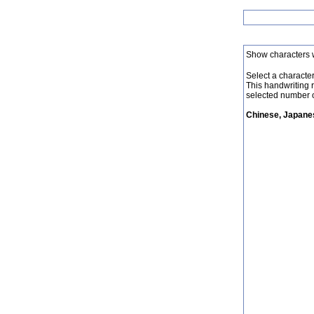
Show characters 
Select a character 
This handwriting 
selected number o
Chinese, Japanes