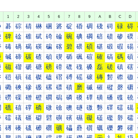
1
2
3
4
5
6
7
8
9
A
B
C
D
碀
碁
碂
碃
碄
碅
碆
碇
碈
碉
碊
碋
碌
碍
碐
碑
碒
碓
碔
碕
碖
碗
碘
碙
碚
碛
碜
碝
碠
碡
碢
碣
碤
碥
碦
碧
碨
碩
碪
碫
碬
碭
碰
碱
碲
碳
碴
碵
碶
碷
碸
碹
確
碻
碼
碽
磀
磁
磂
磃
磄
磅
磆
磇
磈
磉
磊
磋
磌
磍
磐
磑
磒
磓
磔
磕
磖
磗
磘
磙
磚
磛
磜
磝
磠
磡
磢
磣
磤
磥
磦
磧
磨
磩
磪
磫
磬
磭
磰
磱
磲
磳
磴
磵
磶
磷
磸
磹
磺
磻
磼
磽
礀
礁
礂
礃
礄
礅
礆
礇
礈
礉
礊
礋
礌
礍
礐
礑
礒
礓
礔
礕
礖
礗
礘
礙
礚
礛
礜
礝
礠
礡
礢
礣
礤
礥
礦
礧
礨
礩
礪
礫
礬
礭