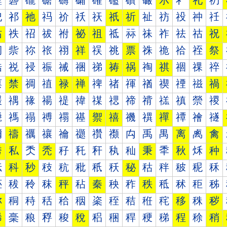
礰
礱
礲
礳
礴
礵
礶
礷
礸
礹
示
礻
礼
礽
祀
祁
祂
祃
祄
祅
祆
祇
祈
祉
祊
祋
祌
祍
祐
祑
祒
祓
祔
祕
祖
祗
祘
祙
祚
祛
祜
祝
祠
祡
祢
祣
祤
祥
祦
祧
票
祩
祪
祫
祬
祭
祰
祱
祲
祳
祴
祵
祶
祷
祸
祹
祺
祻
祼
祽
禀
禁
禂
禃
禄
禅
禆
禇
禈
禉
禊
禋
禌
禍
禐
禑
禒
禓
禔
禕
禖
禗
禘
禙
禚
禛
禜
禝
禠
禡
禢
禣
禤
禥
禦
禧
禨
禩
禪
禫
禬
禭
禰
禱
禲
禳
禴
禵
禶
禷
禸
禹
禺
离
禼
禽
秀
私
秂
秃
秄
秅
秆
秇
秈
秉
秊
秋
秌
种
秐
科
秒
秓
秔
秕
秖
秗
秘
秙
秚
秛
秜
秝
秠
秡
秢
秣
秤
秥
秦
秧
秨
秩
秪
秫
秬
秭
称
秱
秲
秳
秴
秵
秶
秷
秸
秹
秺
移
秼
秽
稀
稁
稂
稃
稄
稅
稆
稇
稈
稉
稊
程
稌
稍