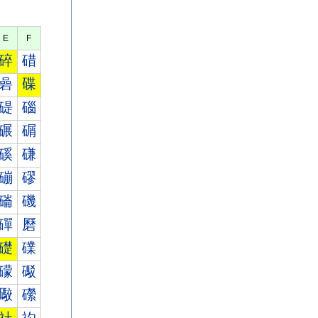
E
F
碎
碏
碞
碟
碮
碯
碾
碿
磎
磏
磞
磟
磮
磯
磾
磿
礎
礏
礞
礟
礮
礯