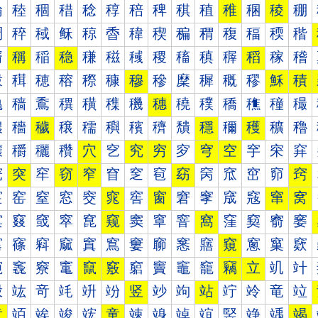
稐
稑
稒
稓
稔
稕
稖
稗
稘
稙
稚
稛
稜
稝
稠
稡
稢
稣
稤
稥
稦
稧
稨
稩
稪
稫
稬
稭
稰
稱
稲
稳
稴
稵
稶
稷
稸
稹
稺
稻
稼
稽
穀
穁
穂
穃
穄
穅
穆
穇
穈
穉
穊
穋
穌
積
穐
穑
穒
穓
穔
穕
穖
穗
穘
穙
穚
穛
穜
穝
穠
穡
穢
穣
穤
穥
穦
穧
穨
穩
穪
穫
穬
穭
穰
穱
穲
穳
穴
穵
究
穷
穸
穹
空
穻
穼
穽
窀
突
窂
窃
窄
窅
窆
窇
窈
窉
窊
窋
窌
窍
窐
窑
窒
窓
窔
窕
窖
窗
窘
窙
窚
窛
窜
窝
窠
窡
窢
窣
窤
窥
窦
窧
窨
窩
窪
窫
窬
窭
窰
窱
窲
窳
窴
窵
窶
窷
窸
窹
窺
窻
窼
窽
竀
竁
竂
竃
竄
竅
竆
竇
竈
竉
竊
立
竌
竍
竐
竑
竒
竓
竔
竕
竖
竗
竘
站
竚
竛
竜
竝
章
竡
竢
竣
竤
童
竦
竧
竨
竩
竪
竫
竬
竭