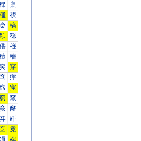
稞
稟
種
稯
稾
稿
穎
穏
穞
穟
穮
穯
穾
穿
窎
窏
窞
窟
窮
窯
窾
窿
竎
竏
竞
竟
竮
端