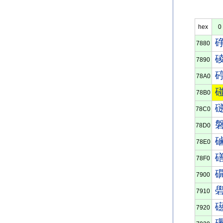
hex
0
7880
7890
78A0
78B0
78C0
78D0
78E0
78F0
7900
7910
7920