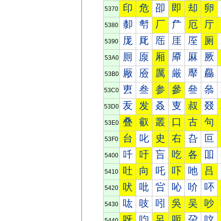
印
危
卲
即
却
卵
5370
厀
厁
厂
厃
厄
厅
5380
厐
厑
厒
厓
厔
厕
5390
厠
厡
厢
厣
厤
厥
53A0
厰
厱
厲
厳
厴
厵
53B0
叀
叁
参
參
叄
叅
53C0
叐
发
叒
叓
叔
叕
53D0
叠
叡
叢
口
古
句
53E0
台
叱
史
右
叴
叵
53F0
吀
吁
吂
吃
各
吅
5400
吐
向
吒
吓
吔
吕
5410
吠
吡
吢
吣
吤
吥
5420
吰
吱
吲
吳
吴
吵
5430
呀
呁
呂
呃
呄
呅
5440