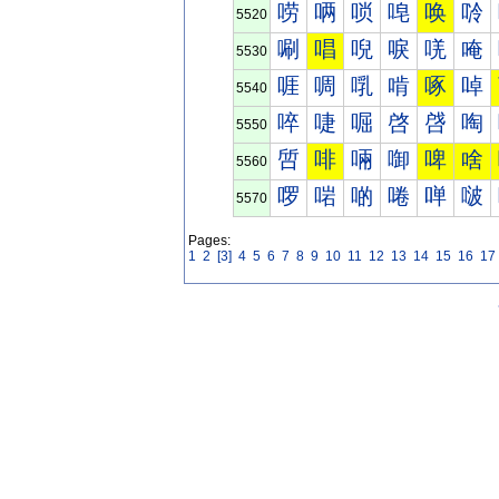
唠
唡
唢
唣
唤
唥
5520
唰
唱
唲
唳
唴
唵
5530
啀
啁
啂
啃
啄
啅
5540
啐
啑
啒
啓
啔
啕
5550
啠
啡
啢
啣
啤
啥
5560
啰
啱
啲
啳
啴
啵
5570
Pages:
1
2
[3]
4
5
6
7
8
9
10
11
12
13
14
15
16
17