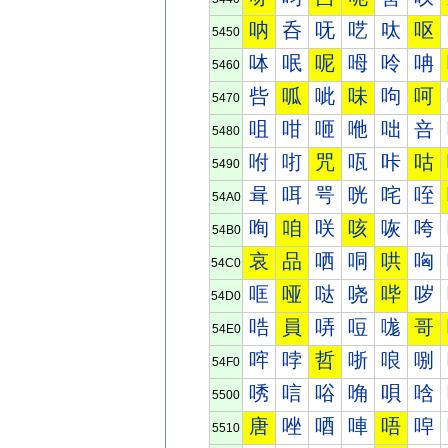
呐
呑
呒
呓
呔
呕
5450
呠
呡
呢
呣
呤
呥
5460
呰
呱
呲
味
呴
呵
5470
咀
咁
咂
咃
咄
咅
5480
咐
咑
咒
咓
咔
咕
5490
咠
咡
咢
咣
咤
咥
54A0
咰
咱
咲
咳
咴
咵
54B0
哀
品
哂
哃
哄
哅
54C0
哐
哑
哒
哓
哔
哕
54D0
哠
員
哢
哣
哤
哥
54E0
哰
哱
哲
哳
哴
哵
54F0
唀
唁
唂
唃
唄
唅
5500
唐
唑
唒
唓
唔
唕
5510