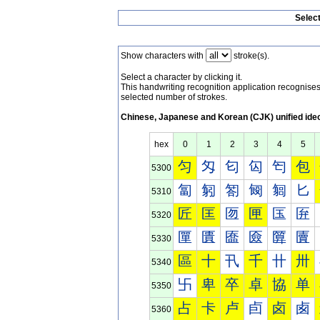
Selec
Show characters with
stroke(s).
Select a character by clicking it.
This handwriting recognition application recognis
selected number of strokes.
Chinese, Japanese and Korean (CJK) unified ide
hex
0
1
2
3
4
5
匀
匁
匂
匃
匄
包
5300
匐
匑
匒
匓
匔
匕
5310
匠
匡
匢
匣
匤
匥
5320
匰
匱
匲
匳
匴
匵
5330
區
十
卂
千
卄
卅
5340
卐
卑
卒
卓
協
单
5350
占
卡
卢
卣
卤
卥
5360