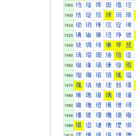
珰
珱
珲
珳
珴
珵
73F0
琀
琁
琂
球
琄
琅
7400
琐
琑
琒
琓
琔
琕
7410
琠
琡
琢
琣
琤
琥
7420
琰
琱
琲
琳
琴
琵
7430
瑀
瑁
瑂
瑃
瑄
瑅
7440
瑐
瑑
瑒
瑓
瑔
瑕
7450
瑠
瑡
瑢
瑣
瑤
瑥
7460
瑰
瑱
瑲
瑳
瑴
瑵
7470
璀
璁
璂
璃
璄
璅
7480
璐
璑
璒
璓
璔
璕
7490
璠
璡
璢
璣
璤
璥
74A0
環
璱
璲
璳
璴
璵
74B0
瓀
瓁
瓂
瓃
瓄
瓅
74C0