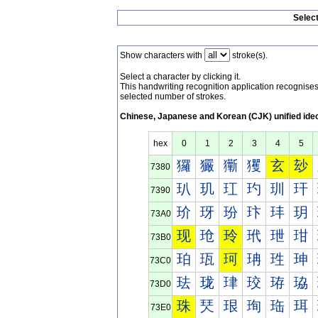
Selec
Show characters with
stroke(s).
Select a character by clicking it.
This handwriting recognition application recognis
selected number of strokes.
Chinese, Japanese and Korean (CJK) unified ide
hex
0
1
2
3
4
5
玀
玁
玂
玃
玄
玅
7380
玐
玑
玒
玓
玔
玕
7390
玠
玡
玢
玣
玤
玥
73A0
现
玱
玲
玳
玴
玵
73B0
珀
珁
珂
珃
珄
珅
73C0
珐
珑
珒
珓
珔
珕
73D0
珠
珡
珢
珣
珤
珥
73E0