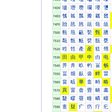
瓐
瓑
瓒
瓓
瓔
瓕
74D0
瓠
瓡
瓢
瓣
瓤
瓥
74E0
瓰
瓱
瓲
瓳
瓴
瓵
74F0
甀
甁
甂
甃
甄
甅
7500
甐
甑
甒
甓
甔
甕
7510
甠
甡
產
産
甤
甥
7520
田
由
甲
申
甴
电
7530
畀
畁
畂
畃
畄
畅
7540
畐
畑
畒
畓
畔
畕
7550
畠
畡
畢
畣
畤
略
7560
異
畱
畲
畳
畴
畵
7570
疀
疁
疂
疃
疄
疅
7580
疐
疑
疒
疓
疔
疕
7590