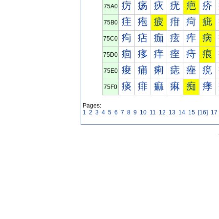
疠
疡
疢
疣
疤
疥
75A0
疰
疱
疲
疳
疴
疵
75B0
痀
痁
痂
痃
痄
病
75C0
痐
痑
痒
痓
痔
痕
75D0
痠
痡
痢
痣
痤
痥
75E0
痰
痱
痲
痳
痴
痵
75F0
Pages:
1
2
3
4
5
6
7
8
9
10
11
12
13
14
15
[16]
17