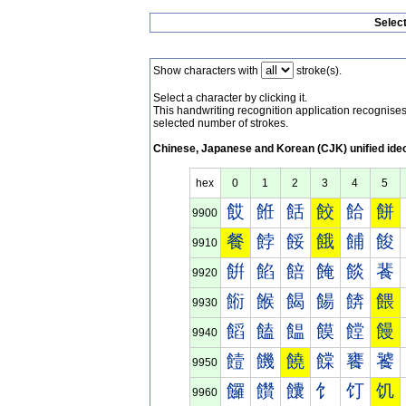
Selec
Show characters with
stroke(s).
Select a character by clicking it.
This handwriting recognition application recognis
selected number of strokes.
Chinese, Japanese and Korean (CJK) unified ide
hex
0
1
2
3
4
5
餀
餁
餂
餃
餄
餅
9900
餐
餑
餒
餓
餔
餕
9910
餠
餡
餢
餣
餤
餥
9920
餰
餱
餲
餳
餴
餵
9930
饀
饁
饂
饃
饄
饅
9940
饐
饑
饒
饓
饔
饕
9950
饠
饡
饢
饣
饤
饥
9960