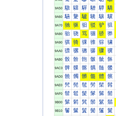
驐
驑
驒
驓
驔
驕
9A50
驠
驡
驢
驣
驤
驥
9A60
驰
驱
驲
驳
驴
驵
9A70
骀
骁
骂
骃
骄
骅
9A80
骐
骑
骒
骓
骔
骕
9A90
骠
骡
骢
骣
骤
骥
9AA0
骰
骱
骲
骳
骴
骵
9AB0
髀
髁
髂
髃
髄
髅
9AC0
髐
髑
髒
髓
體
髕
9AD0
髠
髡
髢
髣
髤
髥
9AE0
髰
髱
髲
髳
髴
髵
9AF0
鬀
鬁
鬂
鬃
鬄
鬅
9B00
鬐
鬑
鬒
鬓
鬔
鬕
9B10