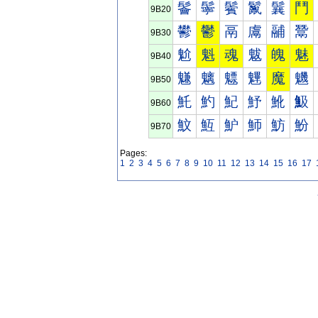
鬠
鬡
鬢
鬣
鬤
鬥
9B20
鬰
鬱
鬲
鬳
鬴
鬵
9B30
魀
魁
魂
魃
魄
魅
9B40
魐
魑
魒
魓
魔
魕
9B50
魠
魡
魢
魣
魤
魥
9B60
魰
魱
魲
魳
魴
魵
9B70
Pages:
1
2
3
4
5
6
7
8
9
10
11
12
13
14
15
16
17