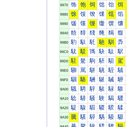
饰
饱
饲
饳
饴
饵
9970
馀
馁
馂
馃
馄
馅
9980
馐
馑
馒
馓
馔
馕
9990
馠
馡
馢
馣
馤
馥
99A0
馰
馱
馲
馳
馴
馵
99B0
駀
駁
駂
駃
駄
駅
99C0
駐
駑
駒
駓
駔
駕
99D0
駠
駡
駢
駣
駤
駥
99E0
駰
駱
駲
駳
駴
駵
99F0
騀
騁
騂
騃
騄
騅
9A00
騐
騑
騒
験
騔
騕
9A10
騠
騡
騢
騣
騤
騥
9A20
騰
騱
騲
騳
騴
騵
9A30
驀
驁
驂
驃
驄
驅
9A40