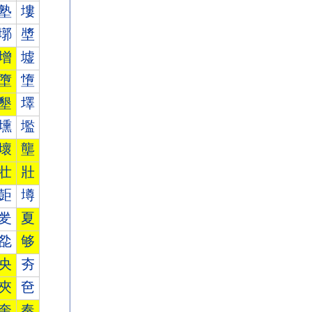
塾
塿
墎
墏
增
墟
墮
墯
墾
墿
壎
壏
壞
壟
壮
壯
壾
壿
夎
夏
夞
够
央
夯
夾
夿
奎
奏