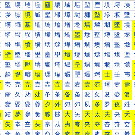
塰
塱
塲
塳
塴
塵
塶
塷
塸
塹
塺
塻
塼
塽
墀
墁
墂
境
墄
墅
墆
墇
墈
墉
墊
墋
墌
墍
墐
墑
墒
墓
墔
墕
墖
増
墘
墙
墚
墛
墜
墝
墠
墡
墢
墣
墤
墥
墦
墧
墨
墩
墪
墫
墬
墭
墰
墱
墲
墳
墴
墵
墶
墷
墸
墹
墺
墻
墼
墽
壀
壁
壂
壃
壄
壅
壆
壇
壈
壉
壊
壋
壌
壍
壐
壑
壒
壓
壔
壕
壖
壗
壘
壙
壚
壛
壜
壝
壠
壡
壢
壣
壤
壥
壦
壧
壨
壩
壪
士
壬
壭
声
壱
売
壳
壴
壵
壶
壷
壸
壹
壺
壻
壼
壽
夀
夁
夂
夃
处
夅
夆
备
夈
変
夊
夋
夌
复
夐
夑
夒
夓
夔
夕
外
夗
夘
夙
多
夛
夜
夝
夠
夡
夢
夣
夤
夥
夦
大
夨
天
太
夫
夬
夭
夰
失
夲
夳
头
夵
夶
夷
夸
夹
夺
夻
夼
夽
奀
奁
奂
奃
奄
奅
奆
奇
奈
奉
奊
奋
奌
奍