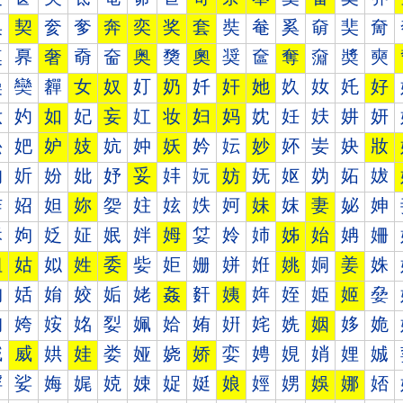
奐
契
奒
奓
奔
奕
奖
套
奘
奙
奚
奛
奜
奝
奠
奡
奢
奣
奤
奥
奦
奧
奨
奩
奪
奫
奬
奭
奰
奱
奲
女
奴
奵
奶
奷
奸
她
奺
奻
奼
好
妀
妁
如
妃
妄
妅
妆
妇
妈
妉
妊
妋
妌
妍
妐
妑
妒
妓
妔
妕
妖
妗
妘
妙
妚
妛
妜
妝
妠
妡
妢
妣
妤
妥
妦
妧
妨
妩
妪
妫
妬
妭
妰
妱
妲
妳
妴
妵
妶
妷
妸
妹
妺
妻
妼
妽
姀
姁
姂
姃
姄
姅
姆
姇
姈
姉
姊
始
姌
姍
姐
姑
姒
姓
委
姕
姖
姗
姘
姙
姚
姛
姜
姝
姠
姡
姢
姣
姤
姥
姦
姧
姨
姩
姪
姫
姬
姭
姰
姱
姲
姳
姴
姵
姶
姷
姸
姹
姺
姻
姼
姽
娀
威
娂
娃
娄
娅
娆
娇
娈
娉
娊
娋
娌
娍
娐
娑
娒
娓
娔
娕
娖
娗
娘
娙
娚
娛
娜
娝