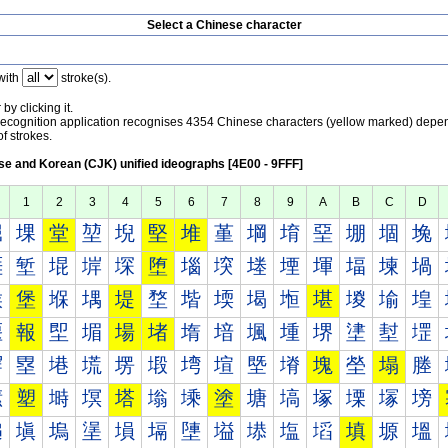
Select a Chinese character
with
stroke(s).
by clicking it.
recognition application recognises 4354 Chinese characters (yellow marked) depe
f strokes.
e and Korean (CJK) unified ideographs [4E00 - 9FFF]
1
2
3
4
5
6
7
8
9
A
B
C
D
堀
堁
堂
堃
堄
堅
堆
堇
堈
堉
堊
堋
堌
堍
堐
堑
堒
堓
堔
堕
堖
堗
堘
堙
堚
堛
堜
堝
堠
堡
堢
堣
堤
堥
堦
堧
堨
堩
堪
堫
堬
堭
堰
報
堲
堳
場
堵
堶
堷
堸
堹
堺
堻
堼
堽
塀
塁
塂
塃
塄
塅
塆
塇
塈
塉
塊
塋
塌
塍
塐
塑
塒
塓
塔
塕
塖
塗
塘
塙
塚
塛
塜
塝
塠
塡
塢
塣
塤
塥
塦
塧
塨
塩
塪
填
塬
塭