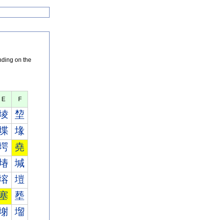
nding on the
E
F
堎
堏
堞
堟
堮
堯
堾
堿
塎
塏
塞
塟
塮
塯