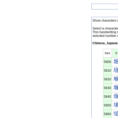
Show characters 
Select a character 
This handwriting 
selected number o
Chinese, Japanes
hex
0
5800
5810
5820
5830
5840
5850
5860