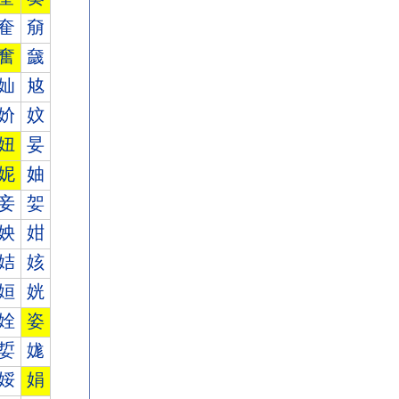
奞
奟
奮
奯
奾
奿
妎
妏
妞
妟
妮
妯
妾
妿
姎
姏
姞
姟
姮
姯
姾
姿
娎
娏
娞
娟