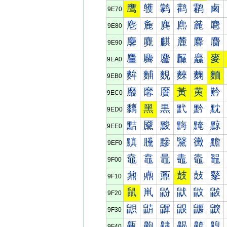
鹰
鹱
鹲
鹳
鹴
鹵
9E70
麀
麁
麂
麃
麄
麅
9E80
麐
麑
麒
麓
麔
麕
9E90
麠
麡
麢
麣
麤
麥
9EA0
麰
麱
麲
麳
麴
麵
9EB0
黀
黁
黂
黃
黄
黅
9EC0
黐
黑
黒
黓
黔
黕
9ED0
黠
黡
黢
黣
黤
黥
9EE0
黰
黱
黲
黳
黴
黵
9EF0
鼀
鼁
鼂
鼃
鼄
鼅
9F00
鼐
鼑
鼒
鼓
鼔
鼕
9F10
鼠
鼡
鼢
鼣
鼤
鼥
9F20
鼰
鼱
鼲
鼳
鼴
鼵
9F30
齀
齁
齂
齃
齄
齅
9F40