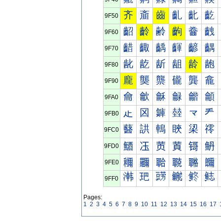
齐
齑
齒
齓
齔
齕
9F50
齠
齡
齢
齣
齤
齥
9F60
齰
齱
齲
齳
齴
齵
9F70
龀
龁
龂
龃
龄
龅
9F80
龐
龑
龒
龓
龔
龕
9F90
龠
龡
龢
龣
龤
龥
9FA0
龰
龱
龲
龳
龴
龵
9FB0
鿀
鿁
鿂
鿃
鿄
鿅
9FC0
鿐
鿑
鿒
鿓
鿔
鿕
9FD0
鿠
鿡
鿢
鿣
鿤
鿥
9FE0
鿰
鿱
鿲
鿳
鿴
鿵
9FF0
Pages:
1
2
3
4
5
6
7
8
9
10
11
12
13
14
15
16
17