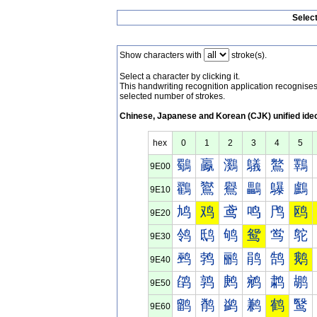
Selec
Show characters with
stroke(s).
Select a character by clicking it.
This handwriting recognition application recognis
selected number of strokes.
Chinese, Japanese and Korean (CJK) unified ide
hex
0
1
2
3
4
5
鸀
鸁
鸂
鸃
鸄
鸅
9E00
鸐
鸑
鸒
鸓
鸔
鸕
9E10
鸠
鸡
鸢
鸣
鸤
鸥
9E20
鸰
鸱
鸲
鸳
鸴
鸵
9E30
鹀
鹁
鹂
鹃
鹄
鹅
9E40
鹐
鹑
鹒
鹓
鹔
鹕
9E50
鹠
鹡
鹢
鹣
鹤
鹥
9E60