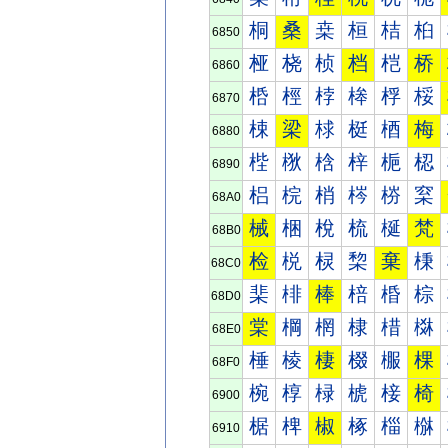
桐
桑
桒
桓
桔
桕
6850
桠
桡
桢
档
桤
桥
6860
桰
桱
桲
桳
桴
桵
6870
梀
梁
梂
梃
梄
梅
6880
梐
梑
梒
梓
梔
梕
6890
梠
梡
梢
梣
梤
梥
68A0
械
梱
梲
梳
梴
梵
68B0
检
棁
棂
棃
棄
棅
68C0
棐
棑
棒
棓
棔
棕
68D0
棠
棡
棢
棣
棤
棥
68E0
棰
棱
棲
棳
棴
棵
68F0
椀
椁
椂
椃
椄
椅
6900
椐
椑
椒
椓
椔
椕
6910