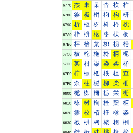
杰
東
杲
杳
杴
杵
6770
枀
极
枂
枃
构
枅
6780
析
枑
枒
枓
枔
枕
6790
枠
枡
枢
枣
枤
枥
67A0
枰
枱
枲
枳
枴
枵
67B0
柀
柁
柂
柃
柄
柅
67C0
某
柑
柒
染
柔
柕
67D0
柠
柡
柢
柣
柤
查
67E0
柰
柱
柲
柳
柴
柵
67F0
栀
栁
栂
栃
栄
栅
6800
栐
树
栒
栓
栔
栕
6810
栠
校
栢
栣
栤
栥
6820
栰
栱
栲
栳
栴
栵
6830
桀
桁
桂
桃
桄
桅
6840