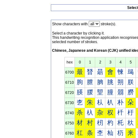
Selec
Show characters with
stroke(s).
Select a character by clicking it.
This handwriting recognition application recognis
selected number of strokes.
Chinese, Japanese and Korean (CJK) unified ide
hex
0
1
2
3
4
5
最
朁
朂
會
朄
朅
6700
朐
朑
朒
朓
朔
朕
6710
朠
朡
朢
朣
朤
朥
6720
朰
朱
朲
朳
朴
朵
6730
杀
杁
杂
权
杄
杅
6740
材
村
杒
杓
杔
杕
6750
杠
条
杢
杣
杤
来
6760