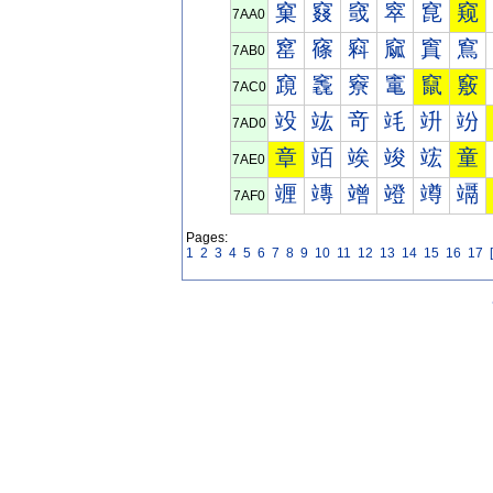
窠
窡
窢
窣
窤
窥
7AA0
窰
窱
窲
窳
窴
窵
7AB0
竀
竁
竂
竃
竄
竅
7AC0
竐
竑
竒
竓
竔
竕
7AD0
章
竡
竢
竣
竤
童
7AE0
竰
竱
竲
竳
竴
竵
7AF0
Pages:
1
2
3
4
5
6
7
8
9
10
11
12
13
14
15
16
17