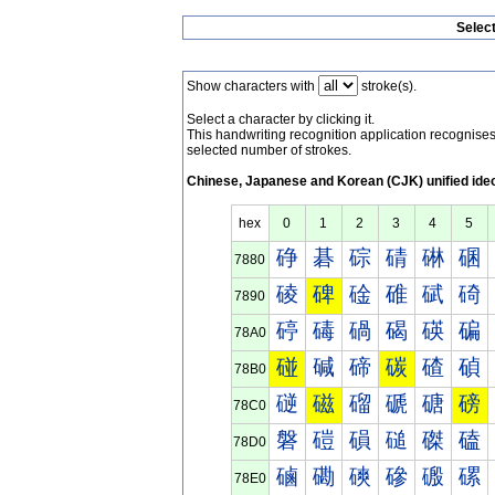
Selec
Show characters with
stroke(s).
Select a character by clicking it.
This handwriting recognition application recognis
selected number of strokes.
Chinese, Japanese and Korean (CJK) unified ide
hex
0
1
2
3
4
5
碀
碁
碂
碃
碄
碅
7880
碐
碑
碒
碓
碔
碕
7890
碠
碡
碢
碣
碤
碥
78A0
碰
碱
碲
碳
碴
碵
78B0
磀
磁
磂
磃
磄
磅
78C0
磐
磑
磒
磓
磔
磕
78D0
磠
磡
磢
磣
磤
磥
78E0