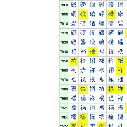
磰
磱
磲
磳
磴
磵
78F0
礀
礁
礂
礃
礄
礅
7900
礐
礑
礒
礓
礔
礕
7910
礠
礡
礢
礣
礤
礥
7920
礰
礱
礲
礳
礴
礵
7930
祀
祁
祂
祃
祄
祅
7940
祐
祑
祒
祓
祔
祕
7950
祠
祡
祢
祣
祤
祥
7960
祰
祱
祲
祳
祴
祵
7970
禀
禁
禂
禃
禄
禅
7980
禐
禑
禒
禓
禔
禕
7990
禠
禡
禢
禣
禤
禥
79A0
禰
禱
禲
禳
禴
禵
79B0
秀
私
秂
秃
秄
秅
79C0