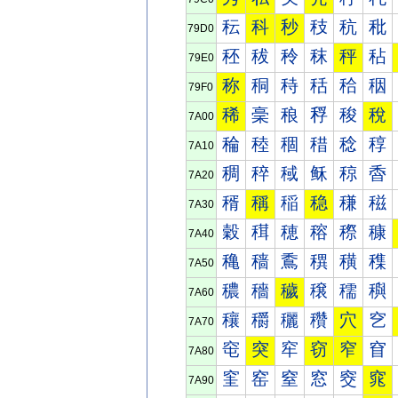
秐
科
秒
秓
秔
秕
79D0
秠
秡
秢
秣
秤
秥
79E0
称
秱
秲
秳
秴
秵
79F0
稀
稁
稂
稃
稄
稅
7A00
稐
稑
稒
稓
稔
稕
7A10
稠
稡
稢
稣
稤
稥
7A20
稰
稱
稲
稳
稴
稵
7A30
穀
穁
穂
穃
穄
穅
7A40
穐
穑
穒
穓
穔
穕
7A50
穠
穡
穢
穣
穤
穥
7A60
穰
穱
穲
穳
穴
穵
7A70
窀
突
窂
窃
窄
窅
7A80
窐
窑
窒
窓
窔
窕
7A90