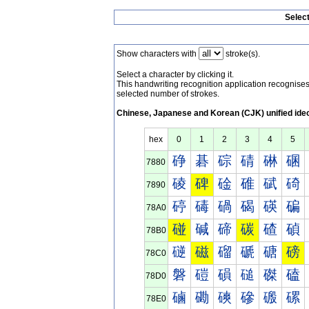
Selec
Show characters with
stroke(s).
Select a character by clicking it.
This handwriting recognition application recognis
selected number of strokes.
Chinese, Japanese and Korean (CJK) unified ide
hex
0
1
2
3
4
5
碀
碁
碂
碃
碄
碅
7880
碐
碑
碒
碓
碔
碕
7890
碠
碡
碢
碣
碤
碥
78A0
碰
碱
碲
碳
碴
碵
78B0
磀
磁
磂
磃
磄
磅
78C0
磐
磑
磒
磓
磔
磕
78D0
磠
磡
磢
磣
磤
磥
78E0