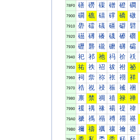
磰
磱
磲
磳
磴
磵
78F0
礀
礁
礂
礃
礄
礅
7900
礐
礑
礒
礓
礔
礕
7910
礠
礡
礢
礣
礤
礥
7920
礰
礱
礲
礳
礴
礵
7930
祀
祁
祂
祃
祄
祅
7940
祐
祑
祒
祓
祔
祕
7950
祠
祡
祢
祣
祤
祥
7960
祰
祱
祲
祳
祴
祵
7970
禀
禁
禂
禃
禄
禅
7980
禐
禑
禒
禓
禔
禕
7990
禠
禡
禢
禣
禤
禥
79A0
禰
禱
禲
禳
禴
禵
79B0
秀
私
秂
秃
秄
秅
79C0