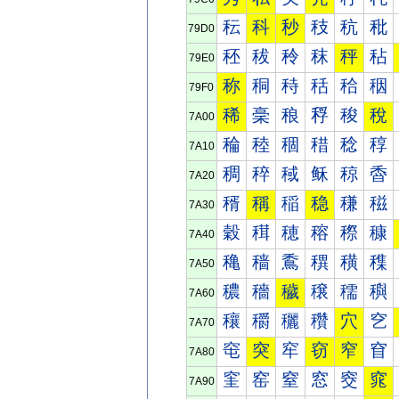
秐
科
秒
秓
秔
秕
79D0
秠
秡
秢
秣
秤
秥
79E0
称
秱
秲
秳
秴
秵
79F0
稀
稁
稂
稃
稄
稅
7A00
稐
稑
稒
稓
稔
稕
7A10
稠
稡
稢
稣
稤
稥
7A20
稰
稱
稲
稳
稴
稵
7A30
穀
穁
穂
穃
穄
穅
7A40
穐
穑
穒
穓
穔
穕
7A50
穠
穡
穢
穣
穤
穥
7A60
穰
穱
穲
穳
穴
穵
7A70
窀
突
窂
窃
窄
窅
7A80
窐
窑
窒
窓
窔
窕
7A90