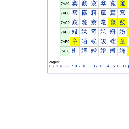
窠
窡
窢
窣
窤
窥
7AA0
窰
窱
窲
窳
窴
窵
7AB0
竀
竁
竂
竃
竄
竅
7AC0
竐
竑
竒
竓
竔
竕
7AD0
章
竡
竢
竣
竤
童
7AE0
竰
竱
竲
竳
竴
竵
7AF0
Pages:
1
2
3
4
5
6
7
8
9
10
11
12
13
14
15
16
17