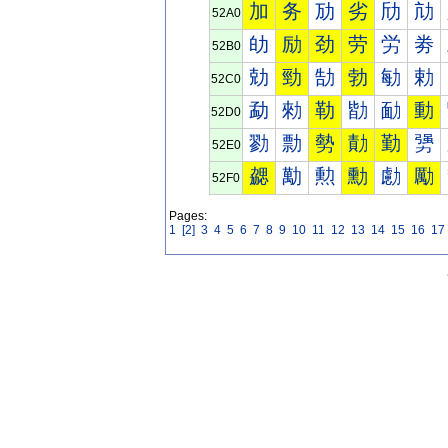
加
务
劢
劣
劤
劥
52A0
劰
励
劲
劳
労
劵
52B0
勀
勁
勂
勃
勄
勅
52C0
勐
勑
勒
勓
勔
動
52D0
勠
勡
勢
勣
勤
勥
52E0
勰
勱
勲
勳
勴
勵
52F0
Pages:
1
[2]
3
4
5
6
7
8
9
10
11
12
13
14
15
16
17