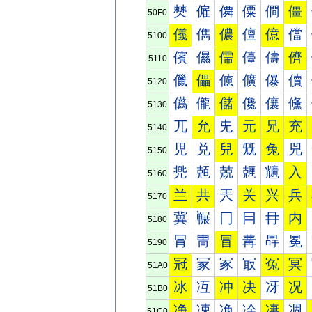
僰
僱
僲
僳
僴
僵
50F0
儀
儁
儂
儃
億
儅
5100
儐
儑
儒
儓
儔
儕
5110
儠
儡
儢
儣
儤
儥
5120
儰
儱
儲
儳
儴
儵
5130
兀
允
兂
元
兄
充
5140
児
兑
兒
兓
兔
兕
5150
兠
兡
兢
兣
兤
入
5160
兰
共
兲
关
兴
兵
5170
冀
冁
冂
冃
冄
内
5180
冐
冑
冒
冓
冔
冕
5190
冠
冡
冢
冣
冤
冥
51A0
冰
冱
冲
决
冴
况
51B0
净
凁
凂
凃
凄
凅
51C0