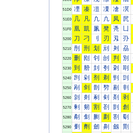
凐
凑
凒
凓
凔
凕
51D0
几
凡
凢
凣
凤
凥
51E0
凰
凱
凲
凳
凴
凵
51F0
刀
刁
刂
刃
刄
刅
5200
刐
刑
划
刓
刔
刕
5210
删
刡
刢
刣
判
別
5220
到
刱
刲
刳
刴
刵
5230
剀
剁
剂
剃
剄
剅
5240
剐
剑
剒
剓
剔
剕
5250
剠
剡
剢
剣
剤
剥
5260
剰
剱
割
剳
剴
創
5270
劀
劁
劂
劃
劄
劅
5280
劐
劑
劒
劓
劔
劕
5290