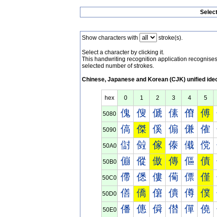
Selec
Show characters with
stroke(s).
Select a character by clicking it.
This handwriting recognition application recognis
selected number of strokes.
Chinese, Japanese and Korean (CJK) unified ide
hex
0
1
2
3
4
5
傀
傁
傂
傃
傄
傅
5080
傐
傑
傒
傓
傔
傕
5090
傠
傡
傢
傣
傤
傥
50A0
傰
傱
傲
傳
傴
債
50B0
僀
僁
僂
僃
僄
僅
50C0
僐
僑
僒
僓
僔
僕
50D0
僠
僡
僢
僣
僤
僥
50E0