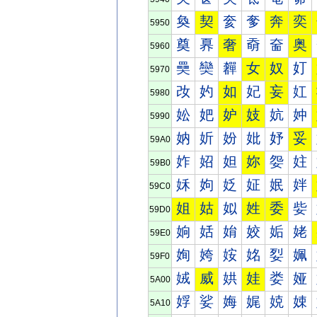
奐
契
奒
奓
奔
奕
5950
奠
奡
奢
奣
奤
奥
5960
奰
奱
奲
女
奴
奵
5970
妀
妁
如
妃
妄
妅
5980
妐
妑
妒
妓
妔
妕
5990
妠
妡
妢
妣
妤
妥
59A0
妰
妱
妲
妳
妴
妵
59B0
姀
姁
姂
姃
姄
姅
59C0
姐
姑
姒
姓
委
姕
59D0
姠
姡
姢
姣
姤
姥
59E0
姰
姱
姲
姳
姴
姵
59F0
娀
威
娂
娃
娄
娅
5A00
娐
娑
娒
娓
娔
娕
5A10