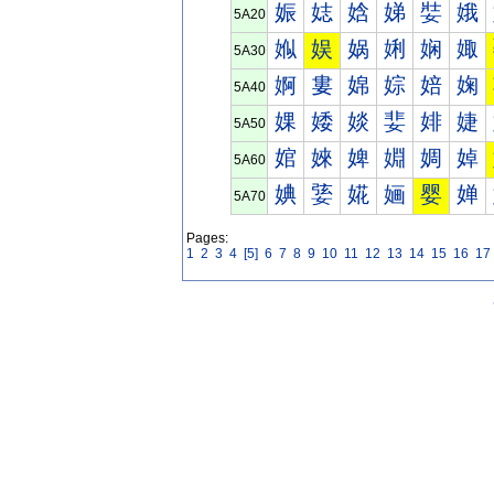
娠
娡
娢
娣
娤
娥
5A20
娰
娱
娲
娳
娴
娵
5A30
婀
婁
婂
婃
婄
婅
5A40
婐
婑
婒
婓
婔
婕
5A50
婠
婡
婢
婣
婤
婥
5A60
婰
婱
婲
婳
婴
婵
5A70
Pages:
1
2
3
4
[5]
6
7
8
9
10
11
12
13
14
15
16
17