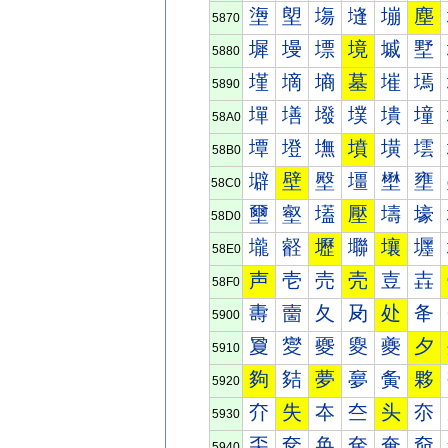
塰
塱
塲
塳
塴
塵
5870
墀
墁
墂
境
墄
墅
5880
墐
墑
墒
墓
墔
墕
5890
墠
墡
墢
墣
墤
墥
58A0
墰
墱
墲
墳
墴
墵
58B0
壀
壁
壂
壃
壄
壅
58C0
壐
壑
壒
壓
壔
壕
58D0
壠
壡
壢
壣
壤
壥
58E0
声
壱
売
壳
壴
壵
58F0
夀
夁
夂
夃
处
夅
5900
夐
夑
夒
夓
夔
夕
5910
夠
夡
夢
夣
夤
夥
5920
夰
失
夲
夳
头
夵
5930
奀
奁
奂
奃
奄
奅
5940