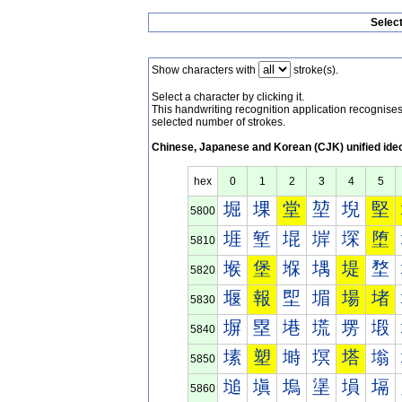
Selec
Show characters with
stroke(s).
Select a character by clicking it.
This handwriting recognition application recognis
selected number of strokes.
Chinese, Japanese and Korean (CJK) unified ide
hex
0
1
2
3
4
5
堀
堁
堂
堃
堄
堅
5800
堐
堑
堒
堓
堔
堕
5810
堠
堡
堢
堣
堤
堥
5820
堰
報
堲
堳
場
堵
5830
塀
塁
塂
塃
塄
塅
5840
塐
塑
塒
塓
塔
塕
5850
塠
塡
塢
塣
塤
塥
5860