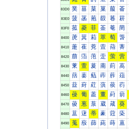
菐
菑
菒
菓
菔
菕
83D0
菠
菡
菢
菣
菤
菥
83E0
菰
菱
菲
菳
菴
菵
83F0
萀
萁
萂
萃
萄
萅
8400
萐
萑
萒
萓
萔
萕
8410
萠
萡
萢
萣
萤
营
8420
萰
萱
萲
萳
萴
萵
8430
葀
葁
葂
葃
葄
葅
8440
葐
葑
葒
葓
葔
葕
8450
葠
葡
葢
董
葤
葥
8460
葰
葱
葲
葳
葴
葵
8470
蒀
蒁
蒂
蒃
蒄
蒅
8480
蒐
蒑
蒒
蒓
蒔
蒕
8490