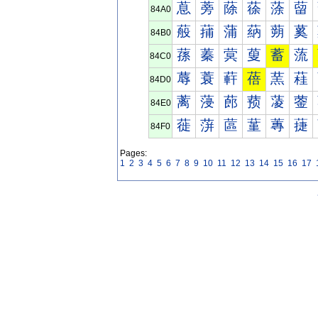
蒠
蒡
蒢
蒣
蒤
蒥
84A0
蒰
蒱
蒲
蒳
蒴
蒵
84B0
蓀
蓁
蓂
蓃
蓄
蓅
84C0
蓐
蓑
蓒
蓓
蓔
蓕
84D0
蓠
蓡
蓢
蓣
蓤
蓥
84E0
蓰
蓱
蓲
蓳
蓴
蓵
84F0
Pages:
1
2
3
4
5
6
7
8
9
10
11
12
13
14
15
16
17