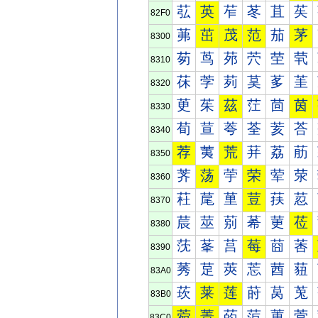
苰
英
苲
苳
苴
苵
82F0
茀
茁
茂
范
茄
茅
8300
茐
茑
茒
茓
茔
茕
8310
茠
茡
茢
茣
茤
茥
8320
茰
茱
茲
茳
茴
茵
8330
荀
荁
荂
荃
荄
荅
8340
荐
荑
荒
荓
荔
荕
8350
荠
荡
荢
荣
荤
荥
8360
荰
荱
荲
荳
荴
荵
8370
莀
莁
莂
莃
莄
莅
8380
莐
莑
莒
莓
莔
莕
8390
莠
莡
莢
莣
莤
莥
83A0
莰
莱
莲
莳
莴
莵
83B0
菀
菁
菂
菃
菄
菅
83C0