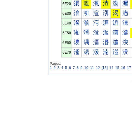
渠
渡
渢
渣
渤
渥
6E20
渰
渱
渲
渳
渴
渵
6E30
湀
湁
湂
湃
湄
湅
6E40
湐
湑
湒
湓
湔
湕
6E50
湠
湡
湢
湣
湤
湥
6E60
湰
湱
湲
湳
湴
湵
6E70
Pages:
1
2
3
4
5
6
7
8
9
10
11
12
[13]
14
15
16
17