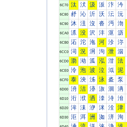
汰
汱
汲
汳
汴
汵
6C70
沀
沁
沂
沃
沄
沅
6C80
沐
沑
沒
沓
沔
沕
6C90
沠
没
沢
沣
沤
沥
6CA0
沰
沱
沲
河
沴
沵
6CB0
泀
況
泂
泃
泄
泅
6CC0
泐
泑
泒
泓
泔
法
6CD0
泠
泡
波
泣
泤
泥
6CE0
泰
泱
泲
泳
泴
泵
6CF0
洀
洁
洂
洃
洄
洅
6D00
洐
洑
洒
洓
洔
洕
6D10
洠
洡
洢
洣
洤
津
6D20
洰
洱
洲
洳
洴
洵
6D30
浀
流
浂
浃
浄
浅
6D40