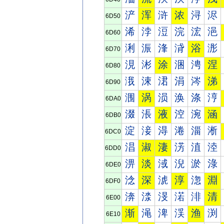
浐
浑
浒
浓
浔
浕
6D50
浠
浡
浢
浣
浤
浥
6D60
浰
浱
浲
浳
浴
浵
6D70
涀
涁
涂
涃
涄
涅
6D80
涐
涑
涒
涓
涔
涕
6D90
涠
涡
涢
涣
涤
涥
6DA0
涰
涱
液
涳
涴
涵
6DB0
淀
淁
淂
淃
淄
淅
6DC0
淐
淑
淒
淓
淔
淕
6DD0
淠
淡
淢
淣
淤
淥
6DE0
淰
深
淲
淳
淴
淵
6DF0
渀
渁
渂
渃
渄
清
6E00
渐
渑
渒
渓
渔
渕
6E10