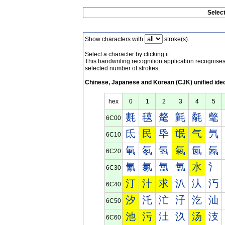
Selec
Show characters with
stroke(s).
Select a character by clicking it.
This handwriting recognition application recognis
selected number of strokes.
Chinese, Japanese and Korean (CJK) unified ide
hex
0
1
2
3
4
5
氀
氁
氂
氃
氄
氅
6C00
氐
民
氒
氓
气
氕
6C10
氠
氡
氢
氣
氤
氥
6C20
氰
氱
氲
氳
水
氵
6C30
汀
汁
求
汃
汄
汅
6C40
汐
汑
汒
汓
汔
汕
6C50
池
污
汢
汣
汤
汥
6C60