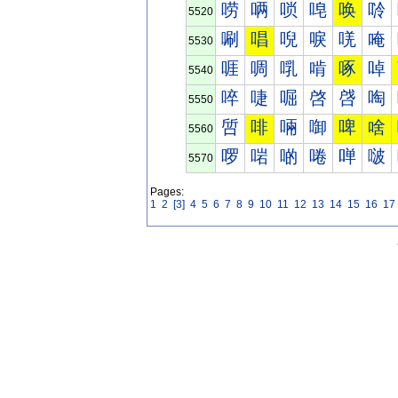
唠
唡
唢
唣
唤
唥
5520
唰
唱
唲
唳
唴
唵
5530
啀
啁
啂
啃
啄
啅
5540
啐
啑
啒
啓
啔
啕
5550
啠
啡
啢
啣
啤
啥
5560
啰
啱
啲
啳
啴
啵
5570
Pages:
1
2
[3]
4
5
6
7
8
9
10
11
12
13
14
15
16
17