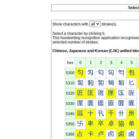
Selec
Show characters with
stroke(s).
Select a character by clicking it.
This handwriting recognition application recognis
selected number of strokes.
Chinese, Japanese and Korean (CJK) unified ide
hex
0
1
2
3
4
5
匀
匁
匂
匃
匄
包
5300
匐
匑
匒
匓
匔
匕
5310
匠
匡
匢
匣
匤
匥
5320
匰
匱
匲
匳
匴
匵
5330
區
十
卂
千
卄
卅
5340
卐
卑
卒
卓
協
单
5350
占
卡
卢
卣
卤
卥
5360