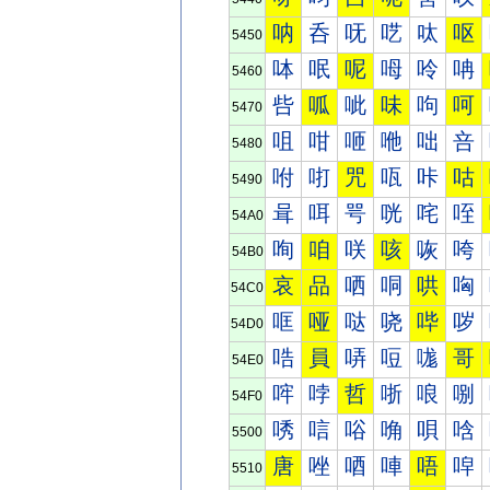
呐
呑
呒
呓
呔
呕
5450
呠
呡
呢
呣
呤
呥
5460
呰
呱
呲
味
呴
呵
5470
咀
咁
咂
咃
咄
咅
5480
咐
咑
咒
咓
咔
咕
5490
咠
咡
咢
咣
咤
咥
54A0
咰
咱
咲
咳
咴
咵
54B0
哀
品
哂
哃
哄
哅
54C0
哐
哑
哒
哓
哔
哕
54D0
哠
員
哢
哣
哤
哥
54E0
哰
哱
哲
哳
哴
哵
54F0
唀
唁
唂
唃
唄
唅
5500
唐
唑
唒
唓
唔
唕
5510