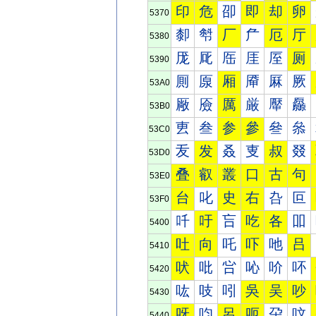
印
危
卲
即
却
卵
5370
厀
厁
厂
厃
厄
厅
5380
厐
厑
厒
厓
厔
厕
5390
厠
厡
厢
厣
厤
厥
53A0
厰
厱
厲
厳
厴
厵
53B0
叀
叁
参
參
叄
叅
53C0
叐
发
叒
叓
叔
叕
53D0
叠
叡
叢
口
古
句
53E0
台
叱
史
右
叴
叵
53F0
吀
吁
吂
吃
各
吅
5400
吐
向
吒
吓
吔
吕
5410
吠
吡
吢
吣
吤
吥
5420
吰
吱
吲
吳
吴
吵
5430
呀
呁
呂
呃
呄
呅
5440