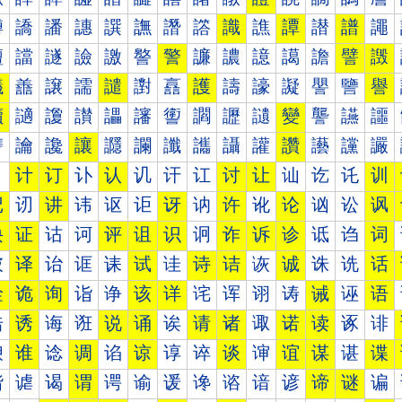
譐
譑
譒
譓
譔
譕
譖
譗
識
譙
譚
譛
譜
譝
譠
譡
譢
譣
譤
譥
警
譧
譨
譩
譪
譫
譬
譭
議
譱
譲
譳
譴
譵
譶
護
譸
譹
譺
譻
譼
譽
讀
讁
讂
讃
讄
讅
讆
讇
讈
讉
變
讋
讌
讍
讐
讑
讒
讓
讔
讕
讖
讗
讘
讙
讚
讛
讜
讝
讠
计
订
讣
认
讥
讦
讧
讨
让
讪
讫
讬
训
记
讱
讲
讳
讴
讵
讶
讷
许
讹
论
讻
讼
讽
诀
证
诂
诃
评
诅
识
诇
诈
诉
诊
诋
诌
词
诐
译
诒
诓
诔
试
诖
诗
诘
诙
诚
诛
诜
话
诠
诡
询
诣
诤
该
详
诧
诨
诩
诪
诫
诬
语
诰
诱
诲
诳
说
诵
诶
请
诸
诹
诺
读
诼
诽
谀
谁
谂
调
谄
谅
谆
谇
谈
谉
谊
谋
谌
谍
谐
谑
谒
谓
谔
谕
谖
谗
谘
谙
谚
谛
谜
谝