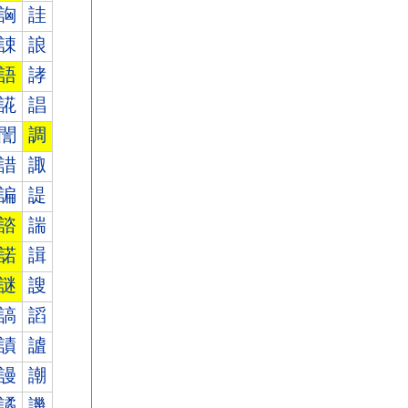
詾
詿
誎
誏
語
誟
誮
誯
誾
調
諎
諏
諞
諟
諮
諯
諾
諿
謎
謏
謞
謟
謮
謯
謾
謿
譎
譏