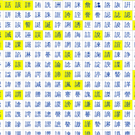
詰
話
該
詳
詴
詵
詶
詷
詸
詹
詺
詻
詼
詽
誀
誁
誂
誃
誄
誅
誆
誇
誈
誉
誊
誋
誌
認
誐
誑
誒
誓
誔
誕
誖
誗
誘
誙
誚
誛
誜
誝
誠
誡
誢
誣
誤
誥
誦
誧
誨
誩
說
誫
説
読
誰
誱
課
誳
誴
誵
誶
誷
誸
誹
誺
誻
誼
誽
諀
諁
諂
諃
諄
諅
諆
談
諈
諉
諊
請
諌
諍
諐
諑
諒
諓
諔
諕
論
諗
諘
諙
諚
諛
諜
諝
諠
諡
諢
諣
諤
諥
諦
諧
諨
諩
諪
諫
諬
諭
諰
諱
諲
諳
諴
諵
諶
諷
諸
諹
諺
諻
諼
諽
謀
謁
謂
謃
謄
謅
謆
謇
謈
謉
謊
謋
謌
謍
謐
謑
謒
謓
謔
謕
謖
謗
謘
謙
謚
講
謜
謝
謠
謡
謢
謣
謤
謥
謦
謧
謨
謩
謪
謫
謬
謭
謰
謱
謲
謳
謴
謵
謶
謷
謸
謹
謺
謻
謼
謽
譀
譁
譂
譃
譄
譅
譆
譇
譈
證
譊
譋
譌
譍