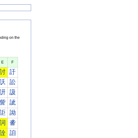
nding on the
E
F
討
訏
訞
訟
訮
訯
訾
訿
詎
詏
詞
詟
詮
詯