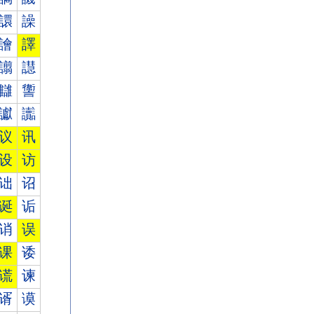
譞
譟
譮
譯
譾
譿
讎
讏
讞
讟
议
讯
设
访
诎
诏
诞
诟
诮
误
课
诿
谎
谏
谞
谟