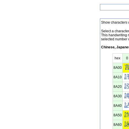
Show characters 
Select a character 
This handwriting 
selected number o
Chinese, Japanes
hex
0
8A00
8A10
8A20
8A30
8A40
8A50
8A60