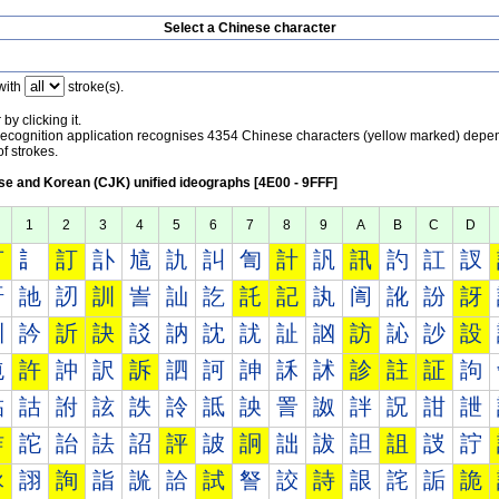
Select a Chinese character
with
stroke(s).
by clicking it.
recognition application recognises 4354 Chinese characters (yellow marked) depe
f strokes.
e and Korean (CJK) unified ideographs [4E00 - 9FFF]
1
2
3
4
5
6
7
8
9
A
B
C
D
言
訁
訂
訃
訄
訅
訆
訇
計
訉
訊
訋
訌
訍
訐
訑
訒
訓
訔
訕
訖
託
記
訙
訚
訛
訜
訝
訠
訡
訢
訣
訤
訥
訦
訧
訨
訩
訪
訫
訬
設
訰
許
訲
訳
訴
訵
訶
訷
訸
訹
診
註
証
訽
詀
詁
詂
詃
詄
詅
詆
詇
詈
詉
詊
詋
詌
詍
詐
詑
詒
詓
詔
評
詖
詗
詘
詙
詚
詛
詜
詝
詠
詡
詢
詣
詤
詥
試
詧
詨
詩
詪
詫
詬
詭