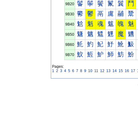
鬠
鬡
鬢
鬣
鬤
鬥
9B20
鬰
鬱
鬲
鬳
鬴
鬵
9B30
魀
魁
魂
魃
魄
魅
9B40
魐
魑
魒
魓
魔
魕
9B50
魠
魡
魢
魣
魤
魥
9B60
魰
魱
魲
魳
魴
魵
9B70
Pages:
1
2
3
4
5
6
7
8
9
10
11
12
13
14
15
16
17