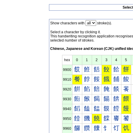
Selec
Show characters with
stroke(s).
Select a character by clicking it.
This handwriting recognition application recognis
selected number of strokes.
Chinese, Japanese and Korean (CJK) unified ide
hex
0
1
2
3
4
5
餀
餁
餂
餃
餄
餅
9900
餐
餑
餒
餓
餔
餕
9910
餠
餡
餢
餣
餤
餥
9920
餰
餱
餲
餳
餴
餵
9930
饀
饁
饂
饃
饄
饅
9940
饐
饑
饒
饓
饔
饕
9950
饠
饡
饢
饣
饤
饥
9960