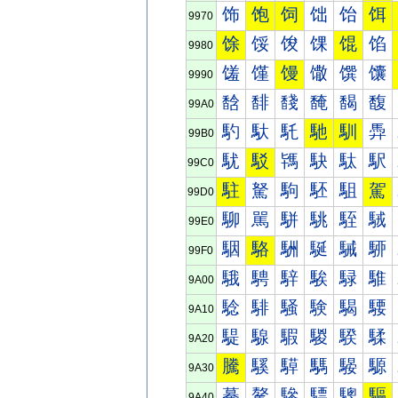
饰
饱
饲
饳
饴
饵
9970
馀
馁
馂
馃
馄
馅
9980
馐
馑
馒
馓
馔
馕
9990
馠
馡
馢
馣
馤
馥
99A0
馰
馱
馲
馳
馴
馵
99B0
駀
駁
駂
駃
駄
駅
99C0
駐
駑
駒
駓
駔
駕
99D0
駠
駡
駢
駣
駤
駥
99E0
駰
駱
駲
駳
駴
駵
99F0
騀
騁
騂
騃
騄
騅
9A00
騐
騑
騒
験
騔
騕
9A10
騠
騡
騢
騣
騤
騥
9A20
騰
騱
騲
騳
騴
騵
9A30
驀
驁
驂
驃
驄
驅
9A40