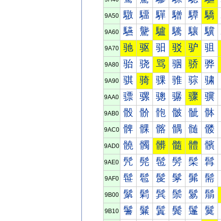
驐
驑
驒
驓
驔
驕
9A50
驠
驡
驢
驣
驤
驥
9A60
驰
驱
驲
驳
驴
驵
9A70
骀
骁
骂
骃
骄
骅
9A80
骐
骑
骒
骓
骔
骕
9A90
骠
骡
骢
骣
骤
骥
9AA0
骰
骱
骲
骳
骴
骵
9AB0
髀
髁
髂
髃
髄
髅
9AC0
髐
髑
髒
髓
體
髕
9AD0
髠
髡
髢
髣
髤
髥
9AE0
髰
髱
髲
髳
髴
髵
9AF0
鬀
鬁
鬂
鬃
鬄
鬅
9B00
鬐
鬑
鬒
鬓
鬔
鬕
9B10