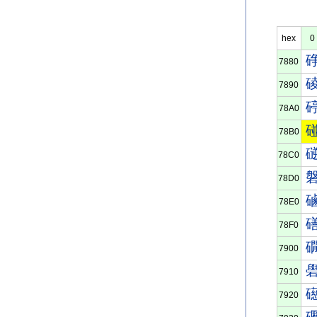
hex
0
7880
7890
78A0
78B0
78C0
78D0
78E0
78F0
7900
7910
7920