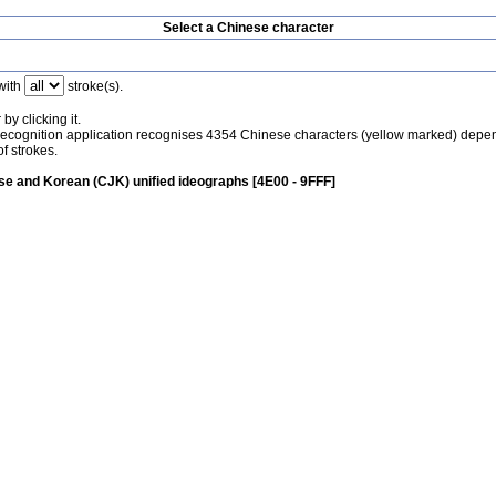
Select a Chinese character
with
stroke(s).
by clicking it.
recognition application recognises 4354 Chinese characters (yellow marked) depe
f strokes.
e and Korean (CJK) unified ideographs [4E00 - 9FFF]