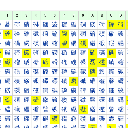
1
2
3
4
5
6
7
8
9
A
B
C
D
碀
碁
碂
碃
碄
碅
碆
碇
碈
碉
碊
碋
碌
碍
碐
碑
碒
碓
碔
碕
碖
碗
碘
碙
碚
碛
碜
碝
碠
碡
碢
碣
碤
碥
碦
碧
碨
碩
碪
碫
碬
碭
碰
碱
碲
碳
碴
碵
碶
碷
碸
碹
確
碻
碼
碽
磀
磁
磂
磃
磄
磅
磆
磇
磈
磉
磊
磋
磌
磍
磐
磑
磒
磓
磔
磕
磖
磗
磘
磙
磚
磛
磜
磝
磠
磡
磢
磣
磤
磥
磦
磧
磨
磩
磪
磫
磬
磭
磰
磱
磲
磳
磴
磵
磶
磷
磸
磹
磺
磻
磼
磽
礀
礁
礂
礃
礄
礅
礆
礇
礈
礉
礊
礋
礌
礍
礐
礑
礒
礓
礔
礕
礖
礗
礘
礙
礚
礛
礜
礝
礠
礡
礢
礣
礤
礥
礦
礧
礨
礩
礪
礫
礬
礭