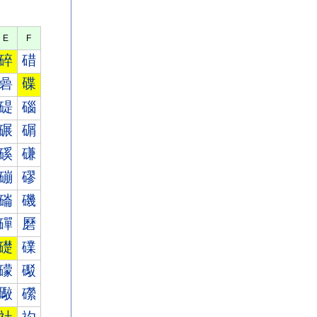
E
F
碎
碏
碞
碟
碮
碯
碾
碿
磎
磏
磞
磟
磮
磯
磾
磿
礎
礏
礞
礟
礮
礯