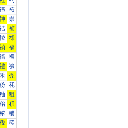
社
礿
祎
祏
神
祟
祮
祯
祾
祿
禎
福
禞
禟
禮
禯
禾
禿
秎
秏
秞
租
秮
积
秾
秿
税
稏