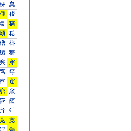
稞
稟
種
稯
稾
稿
穎
穏
穞
穟
穮
穯
穾
穿
窎
窏
窞
窟
窮
窯
窾
窿
竎
竏
竞
竟
竮
端