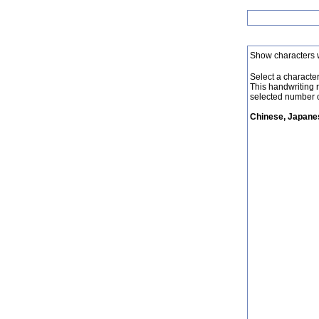
Show characters 
Select a character 
This handwriting 
selected number o
Chinese, Japanes