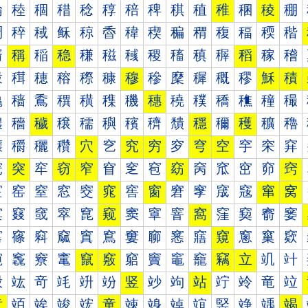
稐
稑
稒
稓
稔
稕
稖
稗
稘
稙
稚
稛
稜
稝
稠
稡
稢
稣
稤
稥
稦
稧
稨
稩
稪
稫
稬
稭
稰
稱
稲
稳
稴
稵
稶
稷
稸
稹
稺
稻
稼
稽
穀
穁
穂
穃
穄
穅
穆
穇
穈
穉
穊
穋
穌
積
穐
穑
穒
穓
穔
穕
穖
穗
穘
穙
穚
穛
穜
穝
穠
穡
穢
穣
穤
穥
穦
穧
穨
穩
穪
穫
穬
穭
穰
穱
穲
穳
穴
穵
究
穷
穸
穹
空
穻
穼
穽
窀
突
窂
窃
窄
窅
窆
窇
窈
窉
窊
窋
窌
窍
窐
窑
窒
窓
窔
窕
窖
窗
窘
窙
窚
窛
窜
窝
窠
窡
窢
窣
窤
窥
窦
窧
窨
窩
窪
窫
窬
窭
窰
窱
窲
窳
窴
窵
窶
窷
窸
窹
窺
窻
窼
窽
竀
竁
竂
竃
竄
竅
竆
竇
竈
竉
竊
立
竌
竍
竐
竑
竒
竓
竔
竕
竖
竗
竘
站
竚
竛
竜
竝
章
竡
竢
竣
竤
童
竦
竧
竨
竩
竪
竫
竬
竭