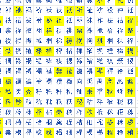
礰
礱
礲
礳
礴
礵
礶
礷
礸
礹
示
礻
礼
礽
祀
祁
祂
祃
祄
祅
祆
祇
祈
祉
祊
祋
祌
祍
祐
祑
祒
祓
祔
祕
祖
祗
祘
祙
祚
祛
祜
祝
祠
祡
祢
祣
祤
祥
祦
祧
票
祩
祪
祫
祬
祭
祰
祱
祲
祳
祴
祵
祶
祷
祸
祹
祺
祻
祼
祽
禀
禁
禂
禃
禄
禅
禆
禇
禈
禉
禊
禋
禌
禍
禐
禑
禒
禓
禔
禕
禖
禗
禘
禙
禚
禛
禜
禝
禠
禡
禢
禣
禤
禥
禦
禧
禨
禩
禪
禫
禬
禭
禰
禱
禲
禳
禴
禵
禶
禷
禸
禹
禺
离
禼
禽
秀
私
秂
秃
秄
秅
秆
秇
秈
秉
秊
秋
秌
种
秐
科
秒
秓
秔
秕
秖
秗
秘
秙
秚
秛
秜
秝
秠
秡
秢
秣
秤
秥
秦
秧
秨
秩
秪
秫
秬
秭
称
秱
秲
秳
秴
秵
秶
秷
秸
秹
秺
移
秼
秽
稀
稁
稂
稃
稄
稅
稆
稇
稈
稉
稊
程
稌
稍