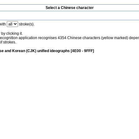
Select a Chinese character
with
stroke(s).
by clicking it.
recognition application recognises 4354 Chinese characters (yellow marked) depe
f strokes.
e and Korean (CJK) unified ideographs [4E00 - 9FFF]