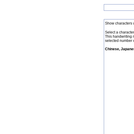
Show characters 
Select a character 
This handwriting 
selected number o
Chinese, Japanes