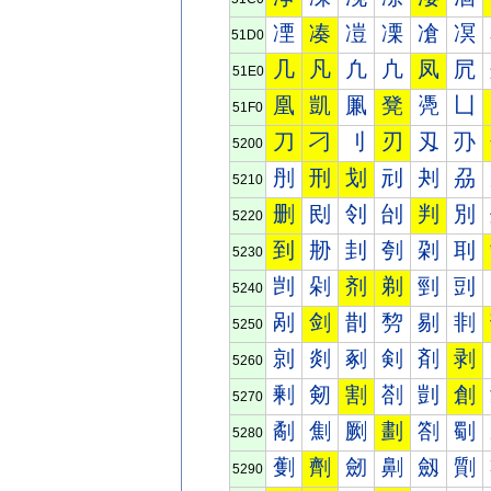
凐
凑
凒
凓
凔
凕
51D0
几
凡
凢
凣
凤
凥
51E0
凰
凱
凲
凳
凴
凵
51F0
刀
刁
刂
刃
刄
刅
5200
刐
刑
划
刓
刔
刕
5210
删
刡
刢
刣
判
別
5220
到
刱
刲
刳
刴
刵
5230
剀
剁
剂
剃
剄
剅
5240
剐
剑
剒
剓
剔
剕
5250
剠
剡
剢
剣
剤
剥
5260
剰
剱
割
剳
剴
創
5270
劀
劁
劂
劃
劄
劅
5280
劐
劑
劒
劓
劔
劕
5290