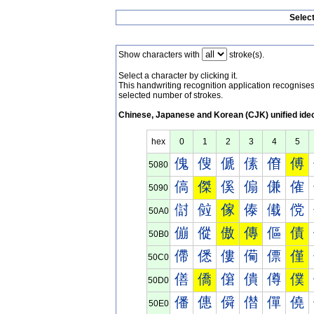
Selec
Show characters with
stroke(s).
Select a character by clicking it.
This handwriting recognition application recognis
selected number of strokes.
Chinese, Japanese and Korean (CJK) unified ide
hex
0
1
2
3
4
5
傀
傁
傂
傃
傄
傅
5080
傐
傑
傒
傓
傔
傕
5090
傠
傡
傢
傣
傤
傥
50A0
傰
傱
傲
傳
傴
債
50B0
僀
僁
僂
僃
僄
僅
50C0
僐
僑
僒
僓
僔
僕
50D0
僠
僡
僢
僣
僤
僥
50E0