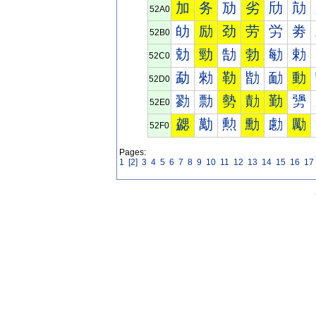
加
务
劢
劣
劤
劥
52A0
劰
励
劲
劳
労
劵
52B0
勀
勁
勂
勃
勄
勅
52C0
勐
勑
勒
勓
勔
動
52D0
勠
勡
勢
勣
勤
勥
52E0
勰
勱
勲
勳
勴
勵
52F0
Pages:
1
[2]
3
4
5
6
7
8
9
10
11
12
13
14
15
16
17