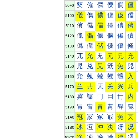
僰
僱
僲
僳
僴
僵
50F0
儀
儁
儂
儃
億
儅
5100
儐
儑
儒
儓
儔
儕
5110
儠
儡
儢
儣
儤
儥
5120
儰
儱
儲
儳
儴
儵
5130
兀
允
兂
元
兄
充
5140
児
兑
兒
兓
兔
兕
5150
兠
兡
兢
兣
兤
入
5160
兰
共
兲
关
兴
兵
5170
冀
冁
冂
冃
冄
内
5180
冐
冑
冒
冓
冔
冕
5190
冠
冡
冢
冣
冤
冥
51A0
冰
冱
冲
决
冴
况
51B0
净
凁
凂
凃
凄
凅
51C0