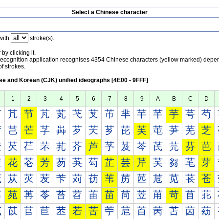
Select a Chinese character
with
stroke(s).
by clicking it.
recognition application recognises 4354 Chinese characters (yellow marked) depe
f strokes.
e and Korean (CJK) unified ideographs [4E00 - 9FFF]
1
2
3
4
5
6
7
8
9
A
B
C
D
芀
芁
节
芃
芄
芅
芆
芇
芈
芉
芊
芋
芌
芍
芐
芑
芒
芓
芔
芕
芖
芗
芘
芙
芚
芛
芜
芝
芠
芡
芢
芣
芤
芥
芦
芧
芨
芩
芪
芫
芬
芭
芰
花
芲
芳
芴
芵
芶
芷
芸
芹
芺
芻
芼
芽
苀
苁
苂
苃
苄
苅
苆
苇
苈
苉
苊
苋
苌
苍
苐
苑
苒
苓
苔
苕
苖
苗
苘
苙
苚
苛
苜
苝
苠
苡
苢
苣
苤
若
苦
苧
苨
苩
苪
苫
苬
苭