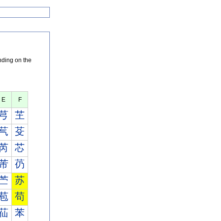
nding on the
E
F
芎
芏
芞
芟
芮
芯
芾
芿
苎
苏
苞
苟
苮
苯