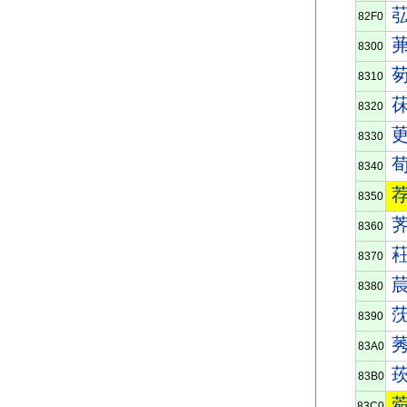
82F0
8300
8310
8320
8330
8340
8350
8360
8370
8380
8390
83A0
83B0
83C0