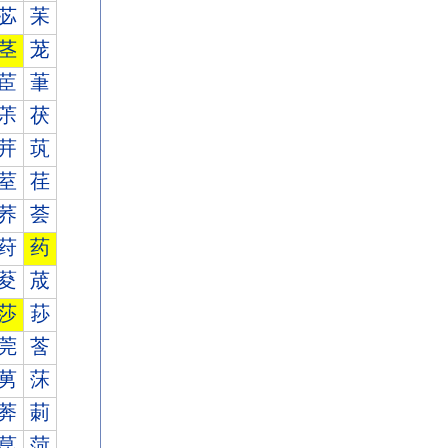
苾
苿
茎
茏
茞
茟
茮
茯
茾
茿
荎
荏
荞
荟
荮
药
荾
荿
莎
莏
莞
莟
莮
莯
莾
莿
菎
菏