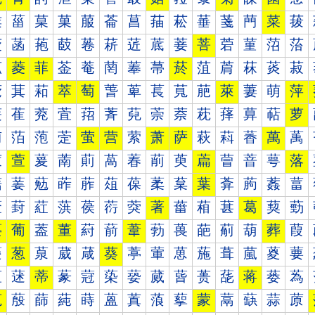
菐
菑
菒
菓
菔
菕
菖
菗
菘
菙
菚
菛
菜
菝
菠
菡
菢
菣
菤
菥
菦
菧
菨
菩
菪
菫
菬
菭
菰
菱
菲
菳
菴
菵
菶
菷
菸
菹
菺
菻
菼
菽
萀
萁
萂
萃
萄
萅
萆
萇
萈
萉
萊
萋
萌
萍
萐
萑
萒
萓
萔
萕
萖
萗
萘
萙
萚
萛
萜
萝
萠
萡
萢
萣
萤
营
萦
萧
萨
萩
萪
萫
萬
萭
萰
萱
萲
萳
萴
萵
萶
萷
萸
萹
萺
萻
萼
落
葀
葁
葂
葃
葄
葅
葆
葇
葈
葉
葊
葋
葌
葍
葐
葑
葒
葓
葔
葕
葖
著
葘
葙
葚
葛
葜
葝
葠
葡
葢
董
葤
葥
葦
葧
葨
葩
葪
葫
葬
葭
葰
葱
葲
葳
葴
葵
葶
葷
葸
葹
葺
葻
葼
葽
蒀
蒁
蒂
蒃
蒄
蒅
蒆
蒇
蒈
蒉
蒊
蒋
蒌
蒍
蒐
蒑
蒒
蒓
蒔
蒕
蒖
蒗
蒘
蒙
蒚
蒛
蒜
蒝