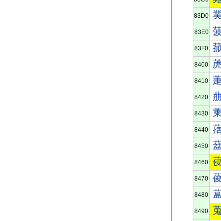
83D0
83E0
83F0
8400
8410
8420
8430
8440
8450
8460
8470
8480
8490