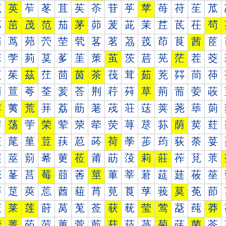
苰
英
苲
苳
苴
苵
苶
苷
苸
苹
苺
苻
苼
苽
茀
茁
茂
范
茄
茅
茆
茇
茈
茉
茊
茋
茌
茍
茐
茑
茒
茓
茔
茕
茖
茗
茘
茙
茚
茛
茜
茝
茠
茡
茢
茣
茤
茥
茦
茧
茨
茩
茪
茫
茬
茭
茰
茱
茲
茳
茴
茵
茶
茷
茸
茹
茺
茻
茼
茽
荀
荁
荂
荃
荄
荅
荆
荇
荈
草
荊
荋
荌
荍
荐
荑
荒
荓
荔
荕
荖
荗
荘
荙
荚
荛
荜
荝
荠
荡
荢
荣
荤
荥
荦
荧
荨
荩
荪
荫
荬
荭
荰
荱
荲
荳
荴
荵
荶
荷
荸
荹
荺
荻
荼
荽
莀
莁
莂
莃
莄
莅
莆
莇
莈
莉
莊
莋
莌
莍
莐
莑
莒
莓
莔
莕
莖
莗
莘
莙
莚
莛
莜
莝
莠
莡
莢
莣
莤
莥
莦
莧
莨
莩
莪
莫
莬
莭
莰
莱
莲
莳
莴
莵
莶
获
莸
莹
莺
莻
莼
莽
菀
菁
菂
菃
菄
菅
菆
菇
菈
菉
菊
菋
菌
菍