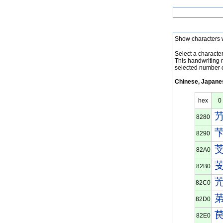
Show characters 
Select a character 
This handwriting 
selected number o
Chinese, Japanes
hex
0
8280
8290
82A0
82B0
82C0
82D0
82E0