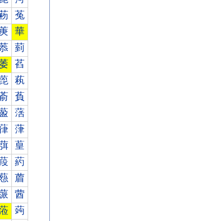
菞
菟
菮
華
菾
菿
萎
萏
萞
萟
萮
萯
萾
萿
葎
葏
葞
葟
葮
葯
葾
葿
蒎
蒏
蒞
蒟