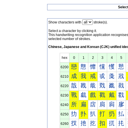
Selec
Show characters with
stroke(s).
Select a character by clicking it.
This handwriting recognition application recognis
selected number of strokes.
Chinese, Japanese and Korean (CJK) unified ide
hex
0
1
2
3
4
5
戀
戁
戂
戃
戄
戅
6200
成
我
戒
戓
戔
戕
6210
戠
戡
戢
戣
戤
戥
6220
戰
戱
戲
戳
戴
戵
6230
所
扁
扂
扃
扄
扅
6240
扐
扑
扒
打
扔
払
6250
扠
扡
扢
扣
扤
扥
6260