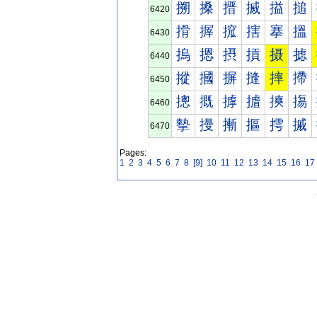
搠
搡
搢
搣
搤
搥
6420
搰
搱
搲
搳
搴
搵
6430
摀
摁
摂
摃
摄
摅
6440
摐
摑
摒
摓
摔
摕
6450
摠
摡
摢
摣
摤
摥
6460
摰
摱
摲
摳
摴
摵
6470
Pages:
1
2
3
4
5
6
7
8
[9]
10
11
12
13
14
15
16
17