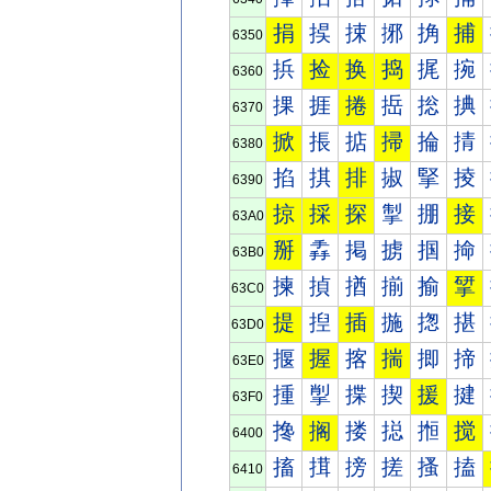
捐
捑
捒
捓
捔
捕
6350
捠
捡
换
捣
捤
捥
6360
捰
捱
捲
捳
捴
捵
6370
掀
掁
掂
掃
掄
掅
6380
掐
掑
排
掓
掔
掕
6390
掠
採
探
掣
掤
接
63A0
掰
掱
掲
掳
掴
掵
63B0
揀
揁
揂
揃
揄
揅
63C0
提
揑
插
揓
揔
揕
63D0
揠
握
揢
揣
揤
揥
63E0
揰
揱
揲
揳
援
揵
63F0
搀
搁
搂
搃
搄
搅
6400
搐
搑
搒
搓
搔
搕
6410