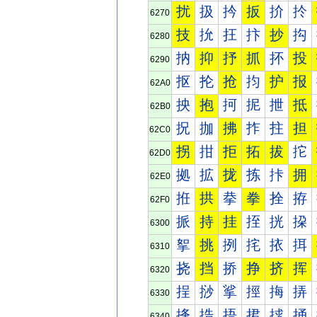
扰
扱
扲
扳
扴
扵
6270
技
抁
抂
抃
抄
抅
6280
抐
抑
抒
抓
抔
投
6290
抠
抡
抢
抣
护
报
62A0
抰
抱
抲
抳
抴
抵
62B0
拀
拁
拂
拃
拄
担
62C0
拐
拑
拒
拓
拔
拕
62D0
拠
拡
拢
拣
拤
拥
62E0
拰
拱
拲
拳
拴
拵
62F0
挀
持
挂
挃
挄
挅
6300
挐
挑
挒
挓
挔
挕
6310
挠
挡
挢
挣
挤
挥
6320
挰
挱
挲
挳
挴
挵
6330
捀
捁
捂
捃
捄
捅
6340