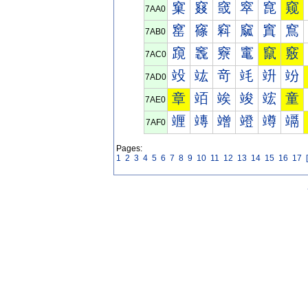
窠
窡
窢
窣
窤
窥
7AA0
窰
窱
窲
窳
窴
窵
7AB0
竀
竁
竂
竃
竄
竅
7AC0
竐
竑
竒
竓
竔
竕
7AD0
章
竡
竢
竣
竤
童
7AE0
竰
竱
竲
竳
竴
竵
7AF0
Pages:
1
2
3
4
5
6
7
8
9
10
11
12
13
14
15
16
17