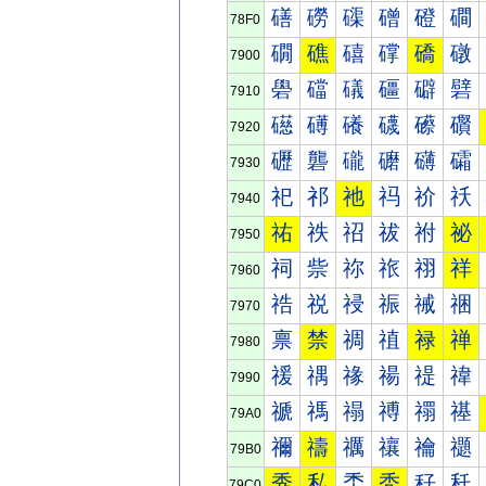
磰
磱
磲
磳
磴
磵
78F0
礀
礁
礂
礃
礄
礅
7900
礐
礑
礒
礓
礔
礕
7910
礠
礡
礢
礣
礤
礥
7920
礰
礱
礲
礳
礴
礵
7930
祀
祁
祂
祃
祄
祅
7940
祐
祑
祒
祓
祔
祕
7950
祠
祡
祢
祣
祤
祥
7960
祰
祱
祲
祳
祴
祵
7970
禀
禁
禂
禃
禄
禅
7980
禐
禑
禒
禓
禔
禕
7990
禠
禡
禢
禣
禤
禥
79A0
禰
禱
禲
禳
禴
禵
79B0
秀
私
秂
秃
秄
秅
79C0