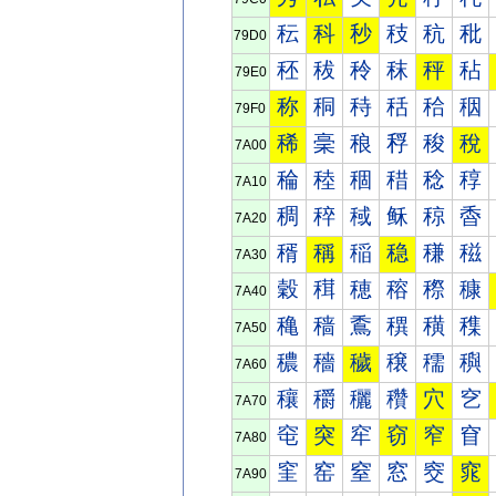
秐
科
秒
秓
秔
秕
79D0
秠
秡
秢
秣
秤
秥
79E0
称
秱
秲
秳
秴
秵
79F0
稀
稁
稂
稃
稄
稅
7A00
稐
稑
稒
稓
稔
稕
7A10
稠
稡
稢
稣
稤
稥
7A20
稰
稱
稲
稳
稴
稵
7A30
穀
穁
穂
穃
穄
穅
7A40
穐
穑
穒
穓
穔
穕
7A50
穠
穡
穢
穣
穤
穥
7A60
穰
穱
穲
穳
穴
穵
7A70
窀
突
窂
窃
窄
窅
7A80
窐
窑
窒
窓
窔
窕
7A90