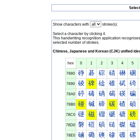
Selec
Show characters with
stroke(s).
Select a character by clicking it.
This handwriting recognition application recognis
selected number of strokes.
Chinese, Japanese and Korean (CJK) unified ide
hex
0
1
2
3
4
5
碀
碁
碂
碃
碄
碅
7880
碐
碑
碒
碓
碔
碕
7890
碠
碡
碢
碣
碤
碥
78A0
碰
碱
碲
碳
碴
碵
78B0
磀
磁
磂
磃
磄
磅
78C0
磐
磑
磒
磓
磔
磕
78D0
磠
磡
磢
磣
磤
磥
78E0