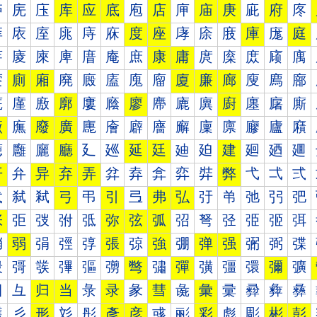
庐
庑
庒
库
应
底
庖
店
庘
庙
庚
庛
府
庝
庠
庡
庢
庣
庤
庥
度
座
庨
庩
庪
庫
庬
庭
庰
庱
庲
庳
庴
庵
庶
康
庸
庹
庺
庻
庼
庽
廀
廁
廂
廃
廄
廅
廆
廇
廈
廉
廊
廋
廌
廍
廐
廑
廒
廓
廔
廕
廖
廗
廘
廙
廚
廛
廜
廝
廠
廡
廢
廣
廤
廥
廦
廧
廨
廩
廪
廫
廬
廭
廰
廱
廲
廳
廴
廵
延
廷
廸
廹
建
廻
廼
廽
开
弁
异
弃
弄
弅
弆
弇
弈
弉
弊
弋
弌
弍
弐
弑
弒
弓
弔
引
弖
弗
弘
弙
弚
弛
弜
弝
张
弡
弢
弣
弤
弥
弦
弧
弨
弩
弪
弫
弬
弭
弰
弱
弲
弳
弴
張
弶
強
弸
弹
强
弻
弼
弽
彀
彁
彂
彃
彄
彅
彆
彇
彈
彉
彊
彋
彌
彍
彐
彑
归
当
彔
录
彖
彗
彘
彙
彚
彛
彜
彝
彠
彡
形
彣
彤
彥
彦
彧
彨
彩
彪
彫
彬
彭