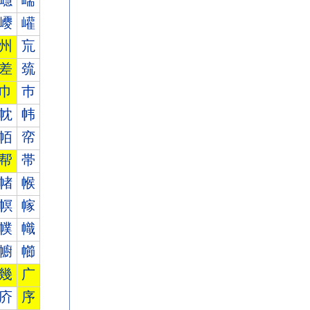
嶾
嶿
巎
巏
州
巟
差
巯
巾
巿
帎
帏
帞
帟
帮
帯
帾
帿
幎
幏
幞
幟
幮
幯
幾
广
庎
序