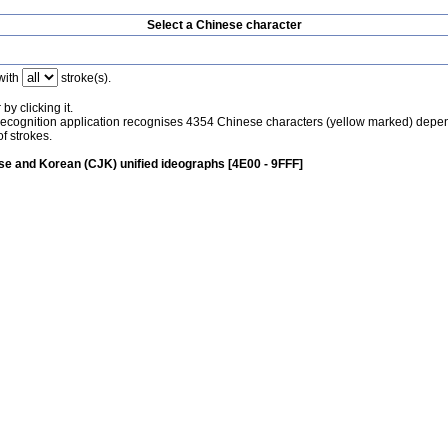
Select a Chinese character
with
stroke(s).
by clicking it.
recognition application recognises 4354 Chinese characters (yellow marked) depe
f strokes.
e and Korean (CJK) unified ideographs [4E00 - 9FFF]