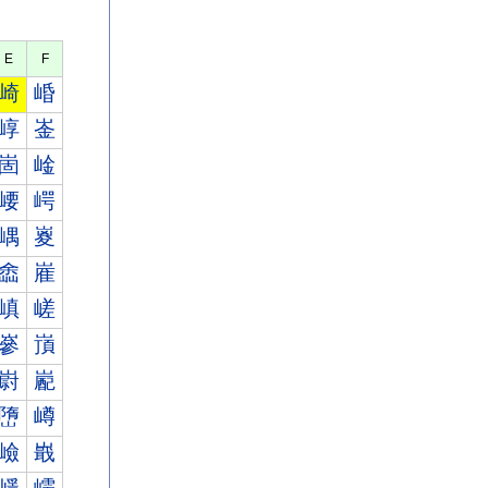
E
F
崎
崏
崞
崟
崮
崯
崾
崿
嵎
嵏
嵞
嵟
嵮
嵯
嵾
嵿
嶎
嶏
嶞
嶟
嶮
嶯