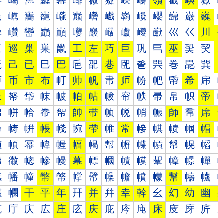
嶰
嶱
嶲
嶳
嶴
嶵
嶶
嶷
嶸
嶹
嶺
嶻
嶼
嶽
巀
巁
巂
巃
巄
巅
巆
巇
巈
巉
巊
巋
巌
巍
巐
巑
巒
巓
巔
巕
巖
巗
巘
巙
巚
巛
巜
川
巠
巡
巢
巣
巤
工
左
巧
巨
巩
巪
巫
巬
巭
巰
己
已
巳
巴
巵
巶
巷
巸
巹
巺
巻
巼
巽
帀
币
市
布
帄
帅
帆
帇
师
帉
帊
帋
希
帍
帐
帑
帒
帓
帔
帕
帖
帗
帘
帙
帚
帛
帜
帝
帠
帡
帢
帣
帤
帥
带
帧
帨
帩
帪
師
帬
席
帰
帱
帲
帳
帴
帵
帶
帷
常
帹
帺
帻
帼
帽
幀
幁
幂
幃
幄
幅
幆
幇
幈
幉
幊
幋
幌
幍
幐
幑
幒
幓
幔
幕
幖
幗
幘
幙
幚
幛
幜
幝
幠
幡
幢
幣
幤
幥
幦
幧
幨
幩
幪
幫
幬
幭
幰
幱
干
平
年
幵
并
幷
幸
幹
幺
幻
幼
幽
庀
庁
庂
広
庄
庅
庆
庇
庈
庉
床
庋
庌
庍