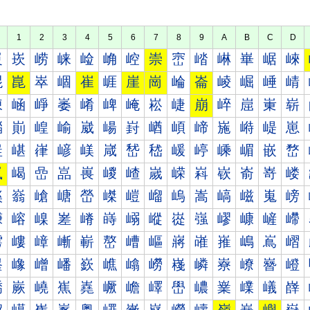
1
2
3
4
5
6
7
8
9
A
B
C
D
崀
崁
崂
崃
崄
崅
崆
崇
崈
崉
崊
崋
崌
崍
崐
崑
崒
崓
崔
崕
崖
崗
崘
崙
崚
崛
崜
崝
崠
崡
崢
崣
崤
崥
崦
崧
崨
崩
崪
崫
崬
崭
崰
崱
崲
崳
崴
崵
崶
崷
崸
崹
崺
崻
崼
崽
嵀
嵁
嵂
嵃
嵄
嵅
嵆
嵇
嵈
嵉
嵊
嵋
嵌
嵍
嵐
嵑
嵒
嵓
嵔
嵕
嵖
嵗
嵘
嵙
嵚
嵛
嵜
嵝
嵠
嵡
嵢
嵣
嵤
嵥
嵦
嵧
嵨
嵩
嵪
嵫
嵬
嵭
嵰
嵱
嵲
嵳
嵴
嵵
嵶
嵷
嵸
嵹
嵺
嵻
嵼
嵽
嶀
嶁
嶂
嶃
嶄
嶅
嶆
嶇
嶈
嶉
嶊
嶋
嶌
嶍
嶐
嶑
嶒
嶓
嶔
嶕
嶖
嶗
嶘
嶙
嶚
嶛
嶜
嶝
嶠
嶡
嶢
嶣
嶤
嶥
嶦
嶧
嶨
嶩
嶪
嶫
嶬
嶭