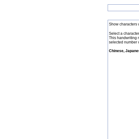
Show characters 
Select a character 
This handwriting 
selected number o
Chinese, Japanes