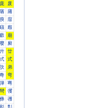
庞
废
庮
庯
庾
庿
廎
廏
廞
廟
廮
廯
廾
廿
弎
式
弞
弟
弮
弯
弾
弿
彎
彏
彞
彟
彮
彯