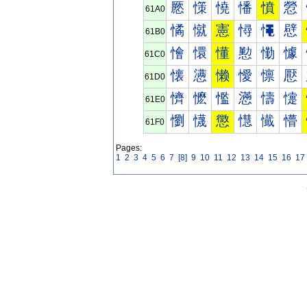
憠
憡
憢
憣
憤
憥
61A0
憰
憱
憲
憳
憴
憵
61B0
懀
懁
懂
懃
懄
懅
61C0
懐
懑
懒
懓
懔
懕
61D0
懠
懡
懢
懣
懤
懥
61E0
懰
懱
懲
懳
懴
懵
61F0
Pages:
1
2
3
4
5
6
7
[8]
9
10
11
12
13
14
15
16
17