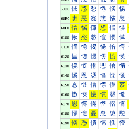
惐
惑
惒
惓
惔
惕
60D0
惠
惡
惢
惣
惤
惥
60E0
惰
惱
惲
想
惴
惵
60F0
愀
愁
愂
愃
愄
愅
6100
愐
愑
愒
愓
愔
愕
6110
愠
愡
愢
愣
愤
愥
6120
愰
愱
愲
愳
愴
愵
6130
慀
慁
慂
慃
慄
慅
6140
慐
慑
慒
慓
慔
慕
6150
慠
慡
慢
慣
慤
慥
6160
慰
慱
慲
慳
慴
慵
6170
憀
憁
憂
憃
憄
憅
6180
憐
憑
憒
憓
憔
憕
6190