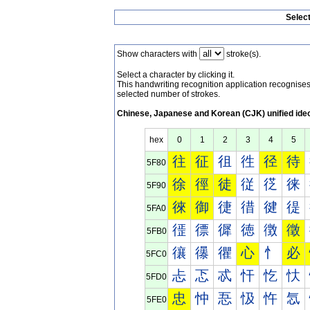
Selec
Show characters with
stroke(s).
Select a character by clicking it.
This handwriting recognition application recognis
selected number of strokes.
Chinese, Japanese and Korean (CJK) unified ide
hex
0
1
2
3
4
5
往
征
徂
徃
径
待
5F80
徐
徑
徒
従
徔
徕
5F90
徠
御
徢
徣
徤
徥
5FA0
徰
徱
徲
徳
徴
徵
5FB0
忀
忁
忂
心
忄
必
5FC0
忐
忑
忒
忓
忔
忕
5FD0
忠
忡
忢
忣
忤
忥
5FE0