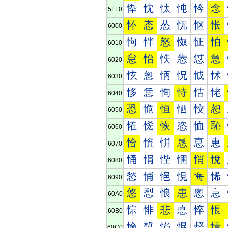
忰
忱
忲
忳
忴
念
5FF0
怀
态
怂
怃
怄
怅
6000
怐
怑
怒
怓
怔
怕
6010
怠
怡
怢
怣
怤
急
6020
怰
怱
怲
怳
怴
怵
6030
恀
恁
恂
恃
恄
恅
6040
恐
恑
恒
恓
恔
恕
6050
恠
恡
恢
恣
恤
恥
6060
恰
恱
恲
恳
恴
恵
6070
悀
悁
悂
悃
悄
悅
6080
悐
悑
悒
悓
悔
悕
6090
悠
悡
悢
患
悤
悥
60A0
悰
悱
悲
悳
悴
悵
60B0
惀
惁
惂
惃
惄
情
60C0