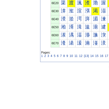
渠
渡
渢
渣
渤
渥
6E20
渰
渱
渲
渳
渴
渵
6E30
湀
湁
湂
湃
湄
湅
6E40
湐
湑
湒
湓
湔
湕
6E50
湠
湡
湢
湣
湤
湥
6E60
湰
湱
湲
湳
湴
湵
6E70
Pages:
1
2
3
4
5
6
7
8
9
10
11
12
[13]
14
15
16
17