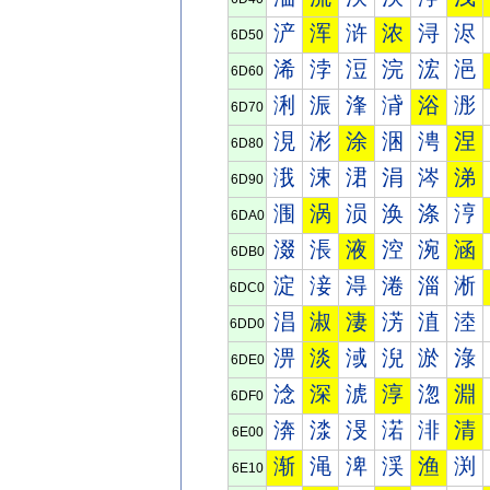
浐
浑
浒
浓
浔
浕
6D50
浠
浡
浢
浣
浤
浥
6D60
浰
浱
浲
浳
浴
浵
6D70
涀
涁
涂
涃
涄
涅
6D80
涐
涑
涒
涓
涔
涕
6D90
涠
涡
涢
涣
涤
涥
6DA0
涰
涱
液
涳
涴
涵
6DB0
淀
淁
淂
淃
淄
淅
6DC0
淐
淑
淒
淓
淔
淕
6DD0
淠
淡
淢
淣
淤
淥
6DE0
淰
深
淲
淳
淴
淵
6DF0
渀
渁
渂
渃
渄
清
6E00
渐
渑
渒
渓
渔
渕
6E10