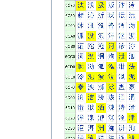
汰
汱
汲
汳
汴
汵
6C70
沀
沁
沂
沃
沄
沅
6C80
沐
沑
沒
沓
沔
沕
6C90
沠
没
沢
沣
沤
沥
6CA0
沰
沱
沲
河
沴
沵
6CB0
泀
況
泂
泃
泄
泅
6CC0
泐
泑
泒
泓
泔
法
6CD0
泠
泡
波
泣
泤
泥
6CE0
泰
泱
泲
泳
泴
泵
6CF0
洀
洁
洂
洃
洄
洅
6D00
洐
洑
洒
洓
洔
洕
6D10
洠
洡
洢
洣
洤
津
6D20
洰
洱
洲
洳
洴
洵
6D30
浀
流
浂
浃
浄
浅
6D40