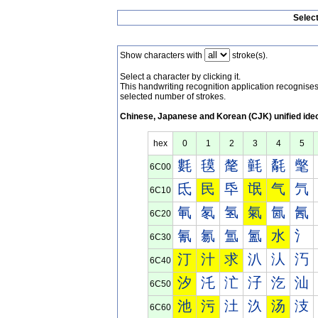
Selec
Show characters with
stroke(s).
Select a character by clicking it.
This handwriting recognition application recognis
selected number of strokes.
Chinese, Japanese and Korean (CJK) unified ide
hex
0
1
2
3
4
5
氀
氁
氂
氃
氄
氅
6C00
氐
民
氒
氓
气
氕
6C10
氠
氡
氢
氣
氤
氥
6C20
氰
氱
氲
氳
水
氵
6C30
汀
汁
求
汃
汄
汅
6C40
汐
汑
汒
汓
汔
汕
6C50
池
污
汢
汣
汤
汥
6C60