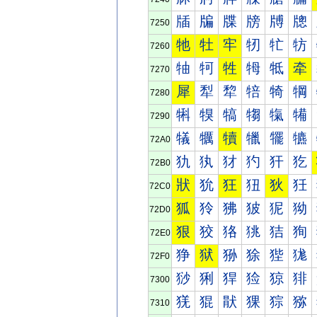
牐
牑
牒
牓
牔
牕
7250
牠
牡
牢
牣
牤
牥
7260
牰
牱
牲
牳
牴
牵
7270
犀
犁
犂
犃
犄
犅
7280
犐
犑
犒
犓
犔
犕
7290
犠
犡
犢
犣
犤
犥
72A0
犰
犱
犲
犳
犴
犵
72B0
狀
狁
狂
狃
狄
狅
72C0
狐
狑
狒
狓
狔
狕
72D0
狠
狡
狢
狣
狤
狥
72E0
狰
狱
狲
狳
狴
狵
72F0
猀
猁
猂
猃
猄
猅
7300
猐
猑
猒
猓
猔
猕
7310