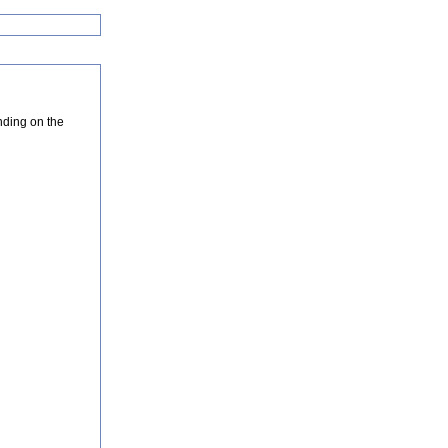
nding on the