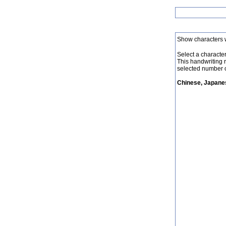
Show characters 
Select a character 
This handwriting 
selected number o
Chinese, Japanes