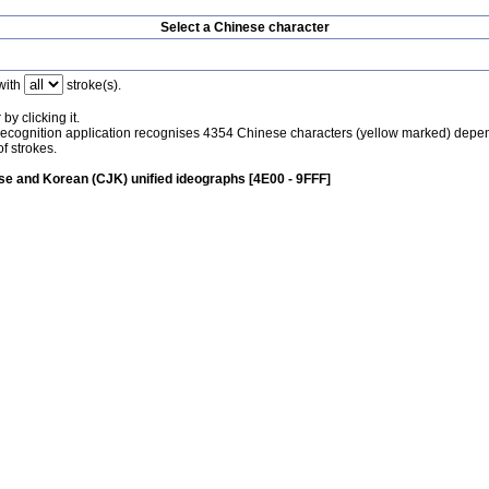
Select a Chinese character
with
stroke(s).
by clicking it.
recognition application recognises 4354 Chinese characters (yellow marked) depe
f strokes.
e and Korean (CJK) unified ideographs [4E00 - 9FFF]