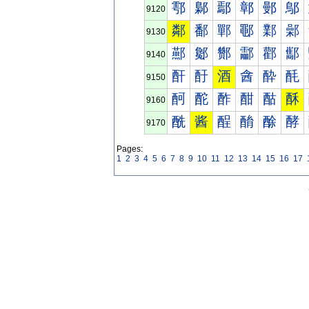
鄠
鄡
鄢
鄣
鄤
鄥
9120
鄰
鄱
鄲
鄳
鄴
鄵
9130
酀
酁
酂
酃
酄
酅
9140
酐
酑
酒
酓
酔
酕
9150
酠
酡
酢
酣
酤
酥
9160
酰
酱
酲
酳
酴
酵
9170
Pages:
1
2
3
4
5
6
7
8
9
10
11
12
13
14
15
16
17