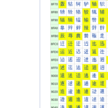
轰
轱
轲
轳
轴
轵
8F70
辀
辁
辂
较
辄
辅
8F80
辐
辑
辒
输
辔
辕
8F90
辠
辡
辢
辣
辤
辥
8FA0
辰
辱
農
辳
辴
辵
8FB0
迀
迁
迂
迃
迄
迅
8FC0
运
近
迒
迓
返
迕
8FD0
迠
迡
迢
迣
迤
迥
8FE0
述
迱
迲
迳
迴
迵
8FF0
退
送
适
逃
逄
逅
9000
逐
逑
递
逓
途
逕
9010
造
逡
逢
連
逤
逥
9020
逰
週
進
逳
逴
逵
9030
遀
遁
遂
遃
遄
遅
9040