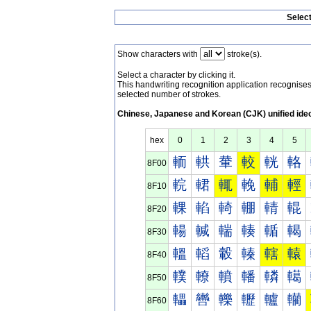
Selec
Show characters with
stroke(s).
Select a character by clicking it.
This handwriting recognition application recognis
selected number of strokes.
Chinese, Japanese and Korean (CJK) unified ide
hex
0
1
2
3
4
5
輀
輁
輂
較
輄
輅
8F00
輐
輑
輒
輓
輔
輕
8F10
輠
輡
輢
輣
輤
輥
8F20
輰
輱
輲
輳
輴
輵
8F30
轀
轁
轂
轃
轄
轅
8F40
轐
轑
轒
轓
轔
轕
8F50
轠
轡
轢
轣
轤
轥
8F60