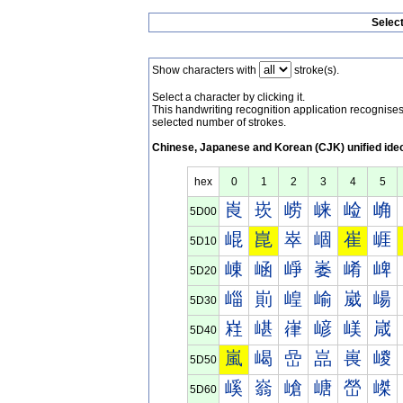
Selec
Show characters with
stroke(s).
Select a character by clicking it.
This handwriting recognition application recognis
selected number of strokes.
Chinese, Japanese and Korean (CJK) unified ide
hex
0
1
2
3
4
5
崀
崁
崂
崃
崄
崅
5D00
崐
崑
崒
崓
崔
崕
5D10
崠
崡
崢
崣
崤
崥
5D20
崰
崱
崲
崳
崴
崵
5D30
嵀
嵁
嵂
嵃
嵄
嵅
5D40
嵐
嵑
嵒
嵓
嵔
嵕
5D50
嵠
嵡
嵢
嵣
嵤
嵥
5D60