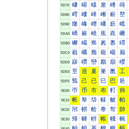
嵰
嵱
嵲
嵳
嵴
嵵
5D70
嶀
嶁
嶂
嶃
嶄
嶅
5D80
嶐
嶑
嶒
嶓
嶔
嶕
5D90
嶠
嶡
嶢
嶣
嶤
嶥
5DA0
嶰
嶱
嶲
嶳
嶴
嶵
5DB0
巀
巁
巂
巃
巄
巅
5DC0
巐
巑
巒
巓
巔
巕
5DD0
巠
巡
巢
巣
巤
工
5DE0
巰
己
已
巳
巴
巵
5DF0
帀
币
市
布
帄
帅
5E00
帐
帑
帒
帓
帔
帕
5E10
帠
帡
帢
帣
帤
帥
5E20
帰
帱
帲
帳
帴
帵
5E30
幀
幁
幂
幃
幄
幅
5E40