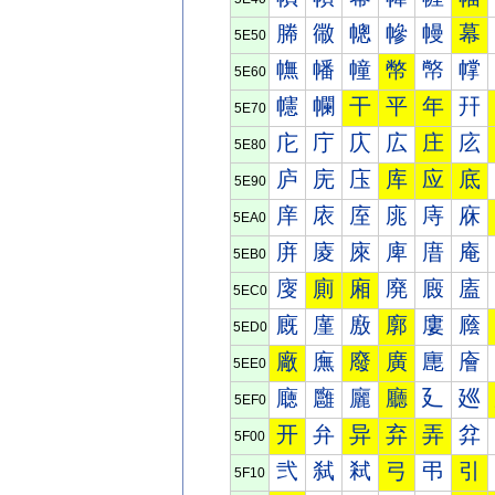
幐
幑
幒
幓
幔
幕
5E50
幠
幡
幢
幣
幤
幥
5E60
幰
幱
干
平
年
幵
5E70
庀
庁
庂
広
庄
庅
5E80
庐
庑
庒
库
应
底
5E90
庠
庡
庢
庣
庤
庥
5EA0
庰
庱
庲
庳
庴
庵
5EB0
廀
廁
廂
廃
廄
廅
5EC0
廐
廑
廒
廓
廔
廕
5ED0
廠
廡
廢
廣
廤
廥
5EE0
廰
廱
廲
廳
廴
廵
5EF0
开
弁
异
弃
弄
弅
5F00
弐
弑
弒
弓
弔
引
5F10