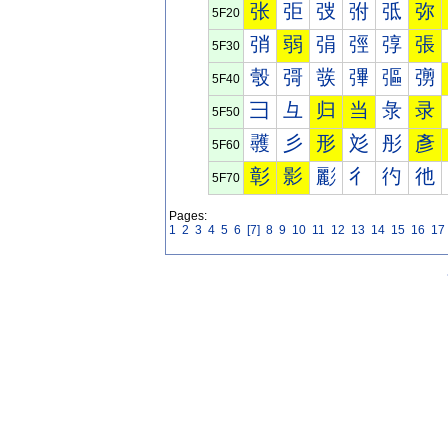
张
弡
弢
弣
弤
弥
5F20
弰
弱
弲
弳
弴
張
5F30
彀
彁
彂
彃
彄
彅
5F40
彐
彑
归
当
彔
录
5F50
彠
彡
形
彣
彤
彥
5F60
彰
影
彲
彳
彴
彵
5F70
Pages:
1
2
3
4
5
6
[7]
8
9
10
11
12
13
14
15
16
17