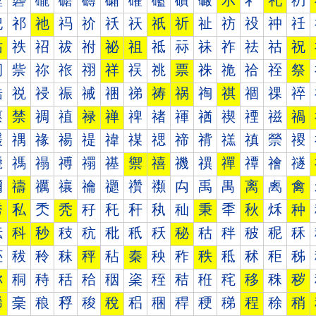
礰
礱
礲
礳
礴
礵
礶
礷
礸
礹
示
礻
礼
礽
祀
祁
祂
祃
祄
祅
祆
祇
祈
祉
祊
祋
祌
祍
祐
祑
祒
祓
祔
祕
祖
祗
祘
祙
祚
祛
祜
祝
祠
祡
祢
祣
祤
祥
祦
祧
票
祩
祪
祫
祬
祭
祰
祱
祲
祳
祴
祵
祶
祷
祸
祹
祺
祻
祼
祽
禀
禁
禂
禃
禄
禅
禆
禇
禈
禉
禊
禋
禌
禍
禐
禑
禒
禓
禔
禕
禖
禗
禘
禙
禚
禛
禜
禝
禠
禡
禢
禣
禤
禥
禦
禧
禨
禩
禪
禫
禬
禭
禰
禱
禲
禳
禴
禵
禶
禷
禸
禹
禺
离
禼
禽
秀
私
秂
秃
秄
秅
秆
秇
秈
秉
秊
秋
秌
种
秐
科
秒
秓
秔
秕
秖
秗
秘
秙
秚
秛
秜
秝
秠
秡
秢
秣
秤
秥
秦
秧
秨
秩
秪
秫
秬
秭
称
秱
秲
秳
秴
秵
秶
秷
秸
秹
秺
移
秼
秽
稀
稁
稂
稃
稄
稅
稆
稇
稈
稉
稊
程
稌
稍