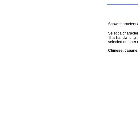
Show characters 
Select a character 
This handwriting 
selected number o
Chinese, Japanes