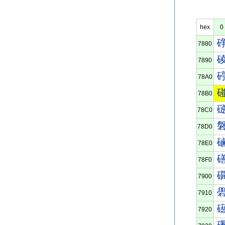
hex
0
7880
7890
78A0
78B0
78C0
78D0
78E0
78F0
7900
7910
7920