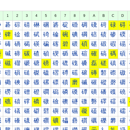
1
2
3
4
5
6
7
8
9
A
B
C
D
碀
碁
碂
碃
碄
碅
碆
碇
碈
碉
碊
碋
碌
碍
碐
碑
碒
碓
碔
碕
碖
碗
碘
碙
碚
碛
碜
碝
碠
碡
碢
碣
碤
碥
碦
碧
碨
碩
碪
碫
碬
碭
碰
碱
碲
碳
碴
碵
碶
碷
碸
碹
確
碻
碼
碽
磀
磁
磂
磃
磄
磅
磆
磇
磈
磉
磊
磋
磌
磍
磐
磑
磒
磓
磔
磕
磖
磗
磘
磙
磚
磛
磜
磝
磠
磡
磢
磣
磤
磥
磦
磧
磨
磩
磪
磫
磬
磭
磰
磱
磲
磳
磴
磵
磶
磷
磸
磹
磺
磻
磼
磽
礀
礁
礂
礃
礄
礅
礆
礇
礈
礉
礊
礋
礌
礍
礐
礑
礒
礓
礔
礕
礖
礗
礘
礙
礚
礛
礜
礝
礠
礡
礢
礣
礤
礥
礦
礧
礨
礩
礪
礫
礬
礭