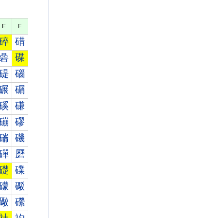
E
F
碎
碏
碞
碟
碮
碯
碾
碿
磎
磏
磞
磟
磮
磯
磾
磿
礎
礏
礞
礟
礮
礯