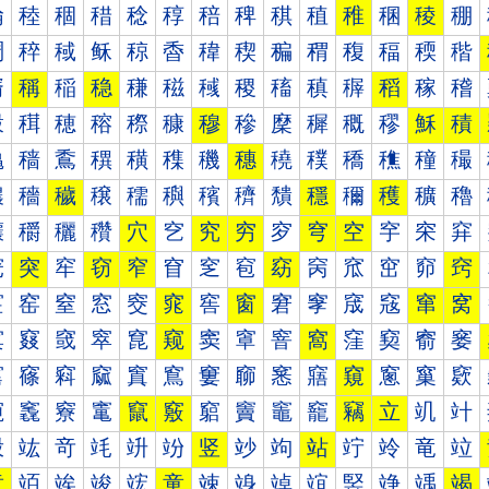
稐
稑
稒
稓
稔
稕
稖
稗
稘
稙
稚
稛
稜
稝
稠
稡
稢
稣
稤
稥
稦
稧
稨
稩
稪
稫
稬
稭
稰
稱
稲
稳
稴
稵
稶
稷
稸
稹
稺
稻
稼
稽
穀
穁
穂
穃
穄
穅
穆
穇
穈
穉
穊
穋
穌
積
穐
穑
穒
穓
穔
穕
穖
穗
穘
穙
穚
穛
穜
穝
穠
穡
穢
穣
穤
穥
穦
穧
穨
穩
穪
穫
穬
穭
穰
穱
穲
穳
穴
穵
究
穷
穸
穹
空
穻
穼
穽
窀
突
窂
窃
窄
窅
窆
窇
窈
窉
窊
窋
窌
窍
窐
窑
窒
窓
窔
窕
窖
窗
窘
窙
窚
窛
窜
窝
窠
窡
窢
窣
窤
窥
窦
窧
窨
窩
窪
窫
窬
窭
窰
窱
窲
窳
窴
窵
窶
窷
窸
窹
窺
窻
窼
窽
竀
竁
竂
竃
竄
竅
竆
竇
竈
竉
竊
立
竌
竍
竐
竑
竒
竓
竔
竕
竖
竗
竘
站
竚
竛
竜
竝
章
竡
竢
竣
竤
童
竦
竧
竨
竩
竪
竫
竬
竭