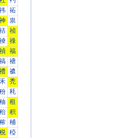
社
礿
祎
祏
神
祟
祮
祯
祾
祿
禎
福
禞
禟
禮
禯
禾
禿
秎
秏
秞
租
秮
积
秾
秿
税
稏