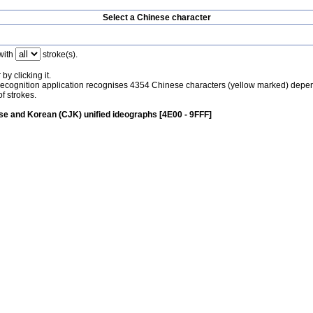
Select a Chinese character
with
stroke(s).
by clicking it.
recognition application recognises 4354 Chinese characters (yellow marked) depe
f strokes.
e and Korean (CJK) unified ideographs [4E00 - 9FFF]