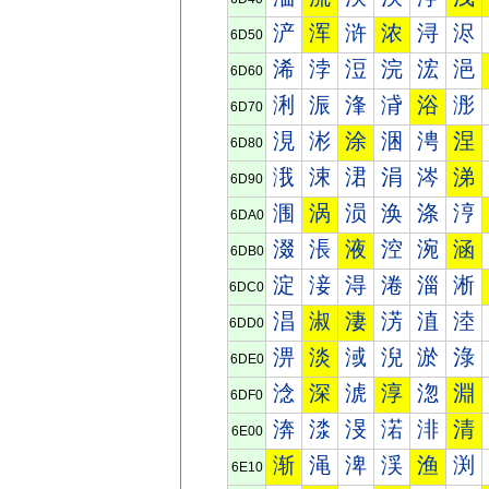
浐
浑
浒
浓
浔
浕
6D50
浠
浡
浢
浣
浤
浥
6D60
浰
浱
浲
浳
浴
浵
6D70
涀
涁
涂
涃
涄
涅
6D80
涐
涑
涒
涓
涔
涕
6D90
涠
涡
涢
涣
涤
涥
6DA0
涰
涱
液
涳
涴
涵
6DB0
淀
淁
淂
淃
淄
淅
6DC0
淐
淑
淒
淓
淔
淕
6DD0
淠
淡
淢
淣
淤
淥
6DE0
淰
深
淲
淳
淴
淵
6DF0
渀
渁
渂
渃
渄
清
6E00
渐
渑
渒
渓
渔
渕
6E10