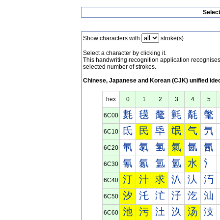
Selec
Show characters with
stroke(s).
Select a character by clicking it.
This handwriting recognition application recognis
selected number of strokes.
Chinese, Japanese and Korean (CJK) unified ide
hex
0
1
2
3
4
5
氀
氁
氂
氃
氄
氅
6C00
氐
民
氒
氓
气
氕
6C10
氠
氡
氢
氣
氤
氥
6C20
氰
氱
氲
氳
水
氵
6C30
汀
汁
求
汃
汄
汅
6C40
汐
汑
汒
汓
汔
汕
6C50
池
污
汢
汣
汤
汥
6C60