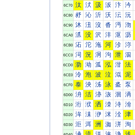
汰
汱
汲
汳
汴
汵
6C70
沀
沁
沂
沃
沄
沅
6C80
沐
沑
沒
沓
沔
沕
6C90
沠
没
沢
沣
沤
沥
6CA0
沰
沱
沲
河
沴
沵
6CB0
泀
況
泂
泃
泄
泅
6CC0
泐
泑
泒
泓
泔
法
6CD0
泠
泡
波
泣
泤
泥
6CE0
泰
泱
泲
泳
泴
泵
6CF0
洀
洁
洂
洃
洄
洅
6D00
洐
洑
洒
洓
洔
洕
6D10
洠
洡
洢
洣
洤
津
6D20
洰
洱
洲
洳
洴
洵
6D30
浀
流
浂
浃
浄
浅
6D40