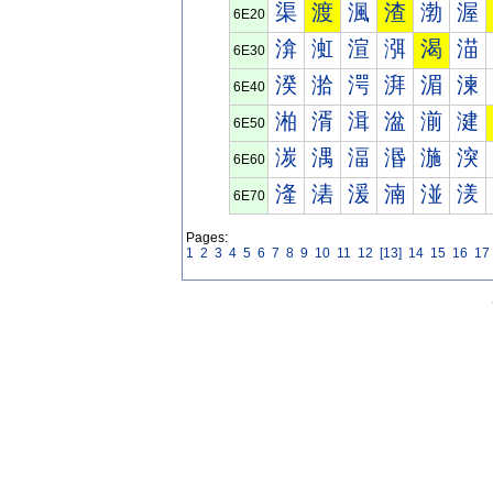
渠
渡
渢
渣
渤
渥
6E20
渰
渱
渲
渳
渴
渵
6E30
湀
湁
湂
湃
湄
湅
6E40
湐
湑
湒
湓
湔
湕
6E50
湠
湡
湢
湣
湤
湥
6E60
湰
湱
湲
湳
湴
湵
6E70
Pages:
1
2
3
4
5
6
7
8
9
10
11
12
[13]
14
15
16
17