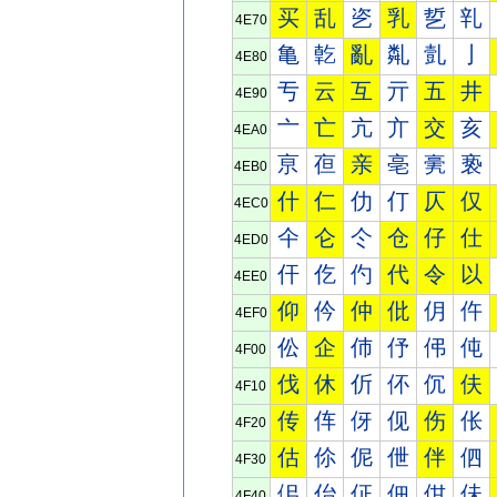
买
乱
乲
乳
乴
乵
4E70
亀
亁
亂
亃
亄
亅
4E80
亐
云
互
亓
五
井
4E90
亠
亡
亢
亣
交
亥
4EA0
亰
亱
亲
亳
亴
亵
4EB0
什
仁
仂
仃
仄
仅
4EC0
仐
仑
仒
仓
仔
仕
4ED0
仠
仡
仢
代
令
以
4EE0
仰
仱
仲
仳
仴
仵
4EF0
伀
企
伂
伃
伄
伅
4F00
伐
休
伒
伓
伔
伕
4F10
传
伡
伢
伣
伤
伥
4F20
估
伱
伲
伳
伴
伵
4F30
佀
佁
佂
佃
佄
佅
4F40