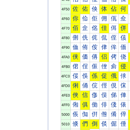
佐
佑
佒
体
佔
何
4F50
你
佡
佢
佣
佤
佥
4F60
佰
佱
佲
佳
佴
併
4F70
侀
侁
侂
侃
侄
侅
4F80
侐
侑
侒
侓
侔
侕
4F90
侠
価
侢
侣
侤
侥
4FA0
侰
侱
侲
侳
侴
侵
4FB0
俀
俁
係
促
俄
俅
4FC0
俐
俑
俒
俓
俔
俕
4FD0
俠
信
俢
俣
俤
俥
4FE0
俰
俱
俲
俳
俴
俵
4FF0
倀
倁
倂
倃
倄
倅
5000
倐
們
倒
倓
倔
倕
5010