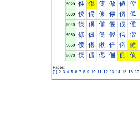
倠
倡
倢
倣
値
倥
5020
倰
倱
倲
倳
倴
倵
5030
偀
偁
偂
偃
偄
偅
5040
偐
偑
偒
偓
偔
偕
5050
偠
偡
偢
偣
偤
健
5060
偰
偱
偲
偳
側
偵
5070
Pages:
[1]
2
3
4
5
6
7
8
9
10
11
12
13
14
15
16
17