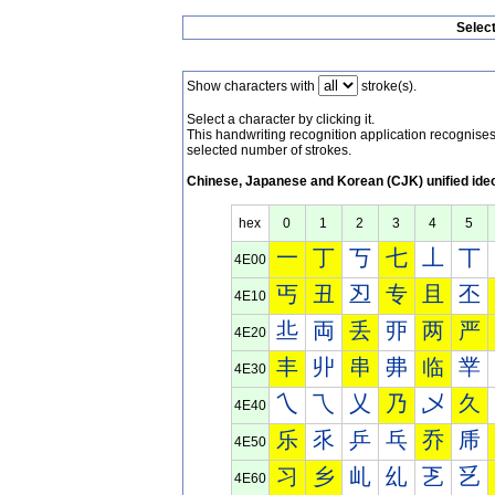
Selec
Show characters with
stroke(s).
Select a character by clicking it.
This handwriting recognition application recognis
selected number of strokes.
Chinese, Japanese and Korean (CJK) unified ide
hex
0
1
2
3
4
5
一
丁
丂
七
丄
丅
4E00
丐
丑
丒
专
且
丕
4E10
丠
両
丢
丣
两
严
4E20
丰
丱
串
丳
临
丵
4E30
乀
乁
乂
乃
乄
久
4E40
乐
乑
乒
乓
乔
乕
4E50
习
乡
乢
乣
乤
乥
4E60