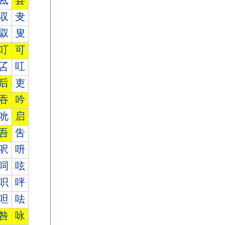
厾
县
収
叏
叞
叟
叮
可
叾
叿
后
吏
吞
吟
吮
启
吾
吿
呎
呏
呞
呟
呮
呯
呾
呿
咎
咏