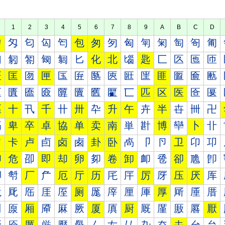
1
2
3
4
5
6
7
8
9
A
B
C
D
匀
匁
匂
匃
匄
包
匆
匇
匈
匉
匊
匋
匌
匍
匐
匑
匒
匓
匔
匕
化
北
匘
匙
匚
匛
匜
匝
匠
匡
匢
匣
匤
匥
匦
匧
匨
匩
匪
匫
匬
匭
匰
匱
匲
匳
匴
匵
匶
匷
匸
匹
区
医
匼
匽
區
十
卂
千
卄
卅
卆
升
午
卉
半
卋
卌
卍
卐
卑
卒
卓
協
单
卖
南
単
卙
博
卛
卜
卝
占
卡
卢
卣
卤
卥
卦
卧
卨
卩
卪
卫
卬
卭
印
危
卲
即
却
卵
卶
卷
卸
卹
卺
卻
卼
卽
厀
厁
厂
厃
厄
厅
历
厇
厈
厉
厊
压
厌
厍
厐
厑
厒
厓
厔
厕
厖
厗
厘
厙
厚
厛
厜
厝
厠
厡
厢
厣
厤
厥
厦
厧
厨
厩
厪
厫
厬
厭