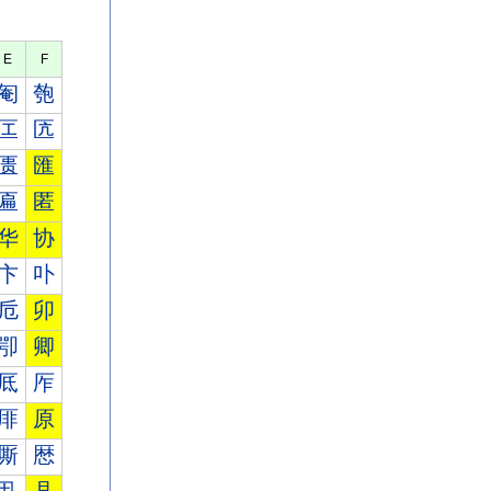
E
F
匎
匏
匞
匟
匮
匯
匾
匿
华
协
卞
卟
卮
卯
卾
卿
厎
厏
厞
原
厮
厯