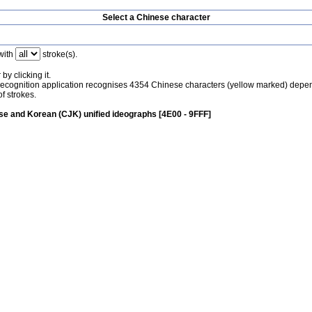
Select a Chinese character
with
stroke(s).
by clicking it.
recognition application recognises 4354 Chinese characters (yellow marked) depe
f strokes.
e and Korean (CJK) unified ideographs [4E00 - 9FFF]