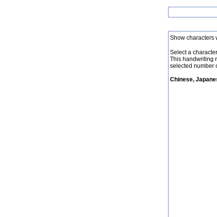
Show characters 
Select a character 
This handwriting 
selected number o
Chinese, Japanes