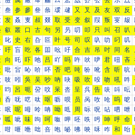
厰
厱
厲
厳
厴
厵
厶
厷
厸
厹
厺
去
厼
厽
叀
叁
参
參
叄
叅
叆
叇
又
叉
及
友
双
反
叐
发
叒
叓
叔
叕
取
受
变
叙
叚
叛
叜
叝
叠
叡
叢
口
古
句
另
叧
叨
叩
只
叫
召
叭
台
叱
史
右
叴
叵
叶
号
司
叹
叺
叻
叼
叽
吀
吁
吂
吃
各
吅
吆
吇
合
吉
吊
吋
同
名
吐
向
吒
吓
吔
吕
吖
吗
吘
吙
吚
君
吜
吝
吠
吡
吢
吣
吤
吥
否
吧
吨
吩
吪
含
听
吭
吰
吱
吲
吳
吴
吵
吶
吷
吸
吹
吺
吻
吼
吽
呀
呁
呂
呃
呄
呅
呆
呇
呈
呉
告
呋
呌
呍
呐
呑
呒
呓
呔
呕
呖
呗
员
呙
呚
呛
呜
呝
呠
呡
呢
呣
呤
呥
呦
呧
周
呩
呪
呫
呬
呭
呰
呱
呲
味
呴
呵
呶
呷
呸
呹
呺
呻
呼
命
咀
咁
咂
咃
咄
咅
咆
咇
咈
咉
咊
咋
和
咍