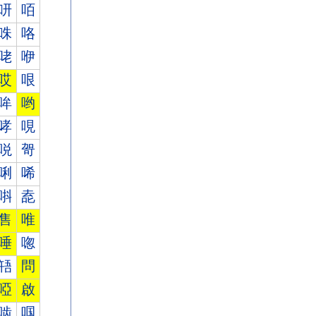
咞
咟
咮
咯
咾
咿
哎
哏
哞
哟
哮
哯
哾
哿
唎
唏
唞
唟
售
唯
唾
唿
啎
問
啞
啟
啮
啯