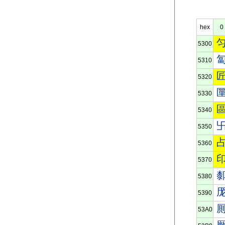
hex
0
5300
5310
5320
5330
5340
5350
5360
5370
5380
5390
53A0