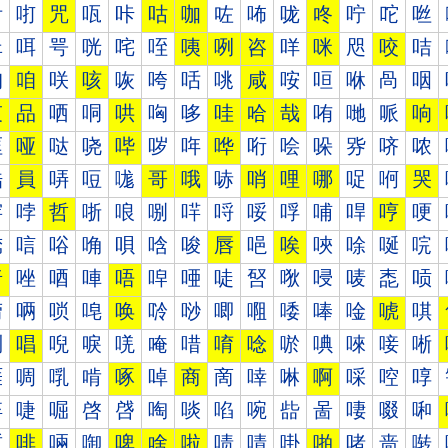
咐
咑
咒
咓
咔
咕
咖
咗
咘
咙
咚
咛
咜
咝
咠
咡
咢
咣
咤
咥
咦
咧
咨
咩
咪
咫
咬
咭
咰
咱
咲
咳
咴
咵
咶
咷
咸
咹
咺
咻
咼
咽
哀
品
哂
哃
哄
哅
哆
哇
哈
哉
哊
哋
哌
响
哐
哑
哒
哓
哔
哕
哖
哗
哘
哙
哚
哛
哜
哝
哠
員
哢
哣
哤
哥
哦
哧
哨
哩
哪
哫
哬
哭
哰
哱
哲
哳
哴
哵
哶
哷
哸
哹
哺
哻
哼
哽
唀
唁
唂
唃
唄
唅
唆
唇
唈
唉
唊
唋
唌
唍
唐
唑
唒
唓
唔
唕
唖
唗
唘
唙
唚
唛
唜
唝
唠
唡
唢
唣
唤
唥
唦
唧
唨
唩
唪
唫
唬
唭
唰
唱
唲
唳
唴
唵
唶
唷
唸
唹
唺
唻
唼
唽
啀
啁
啂
啃
啄
啅
商
啇
啈
啉
啊
啋
啌
啍
啐
啑
啒
啓
啔
啕
啖
啗
啘
啙
啚
啛
啜
啝
啠
啡
啢
啣
啤
啥
啦
啧
啨
啩
啪
啫
啬
啭