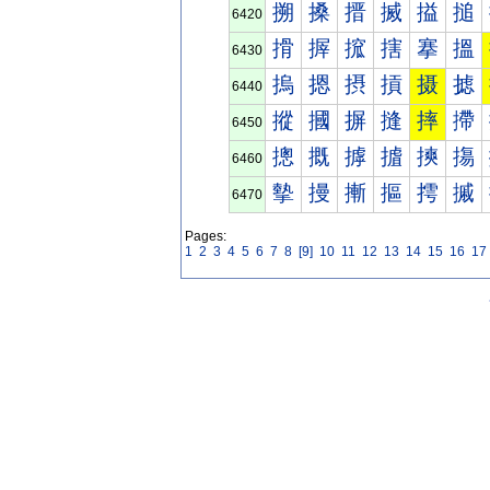
搠
搡
搢
搣
搤
搥
6420
搰
搱
搲
搳
搴
搵
6430
摀
摁
摂
摃
摄
摅
6440
摐
摑
摒
摓
摔
摕
6450
摠
摡
摢
摣
摤
摥
6460
摰
摱
摲
摳
摴
摵
6470
Pages:
1
2
3
4
5
6
7
8
[9]
10
11
12
13
14
15
16
17