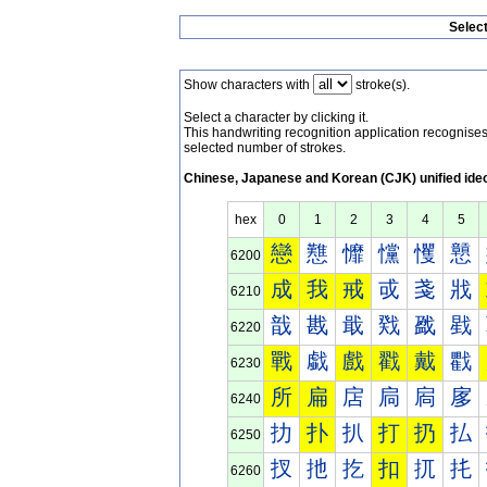
Selec
Show characters with
stroke(s).
Select a character by clicking it.
This handwriting recognition application recognis
selected number of strokes.
Chinese, Japanese and Korean (CJK) unified ide
hex
0
1
2
3
4
5
戀
戁
戂
戃
戄
戅
6200
成
我
戒
戓
戔
戕
6210
戠
戡
戢
戣
戤
戥
6220
戰
戱
戲
戳
戴
戵
6230
所
扁
扂
扃
扄
扅
6240
扐
扑
扒
打
扔
払
6250
扠
扡
扢
扣
扤
扥
6260