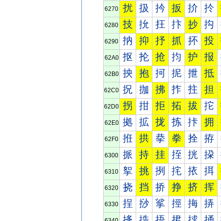
扰
扱
扲
扳
扴
扵
6270
技
抁
抂
抃
抄
抅
6280
抐
抑
抒
抓
抔
投
6290
抠
抡
抢
抣
护
报
62A0
抰
抱
抲
抳
抴
抵
62B0
拀
拁
拂
拃
拄
担
62C0
拐
拑
拒
拓
拔
拕
62D0
拠
拡
拢
拣
拤
拥
62E0
拰
拱
拲
拳
拴
拵
62F0
挀
持
挂
挃
挄
挅
6300
挐
挑
挒
挓
挔
挕
6310
挠
挡
挢
挣
挤
挥
6320
挰
挱
挲
挳
挴
挵
6330
捀
捁
捂
捃
捄
捅
6340