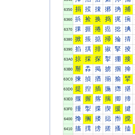
捐
捑
捒
捓
捔
捕
6350
捠
捡
换
捣
捤
捥
6360
捰
捱
捲
捳
捴
捵
6370
掀
掁
掂
掃
掄
掅
6380
掐
掑
排
掓
掔
掕
6390
掠
採
探
掣
掤
接
63A0
掰
掱
掲
掳
掴
掵
63B0
揀
揁
揂
揃
揄
揅
63C0
提
揑
插
揓
揔
揕
63D0
揠
握
揢
揣
揤
揥
63E0
揰
揱
揲
揳
援
揵
63F0
搀
搁
搂
搃
搄
搅
6400
搐
搑
搒
搓
搔
搕
6410