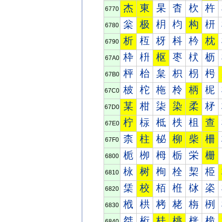
杰
東
杲
杳
杴
杵
6770
枀
极
枂
枃
构
枅
6780
析
枑
枒
枓
枔
枕
6790
枠
枡
枢
枣
枤
枥
67A0
枰
枱
枲
枳
枴
枵
67B0
柀
柁
柂
柃
柄
柅
67C0
某
柑
柒
染
柔
柕
67D0
柠
柡
柢
柣
柤
查
67E0
柰
柱
柲
柳
柴
柵
67F0
栀
栁
栂
栃
栄
栅
6800
栐
树
栒
栓
栔
栕
6810
栠
校
栢
栣
栤
栥
6820
栰
栱
栲
栳
栴
栵
6830
桀
桁
桂
桃
桄
桅
6840