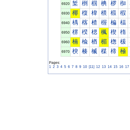
椠
椡
椢
椣
椤
椥
6920
椰
椱
椲
椳
椴
椵
6930
楀
楁
楂
楃
楄
楅
6940
楐
楑
楒
楓
楔
楕
6950
楠
楡
楢
楣
楤
楥
6960
楰
楱
楲
楳
楴
極
6970
Pages:
1
2
3
4
5
6
7
8
9
10
[11]
12
13
14
15
16
17