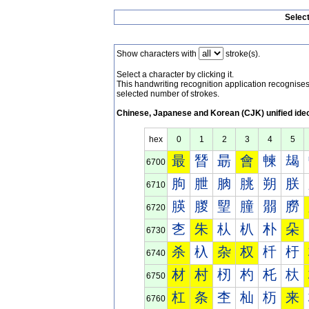
Selec
Show characters with
stroke(s).
Select a character by clicking it.
This handwriting recognition application recognis
selected number of strokes.
Chinese, Japanese and Korean (CJK) unified ide
hex
0
1
2
3
4
5
最
朁
朂
會
朄
朅
6700
朐
朑
朒
朓
朔
朕
6710
朠
朡
朢
朣
朤
朥
6720
朰
朱
朲
朳
朴
朵
6730
杀
杁
杂
权
杄
杅
6740
材
村
杒
杓
杔
杕
6750
杠
条
杢
杣
杤
来
6760