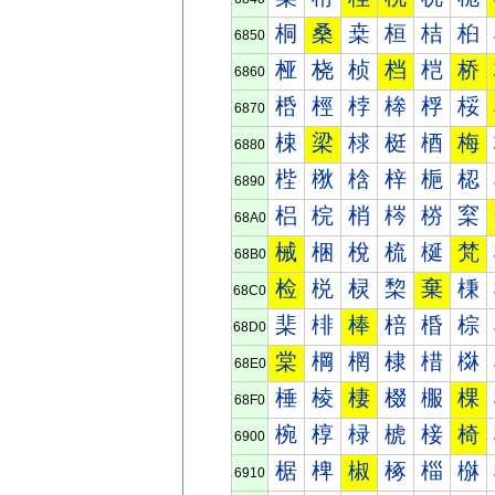
桐
桑
桒
桓
桔
桕
6850
桠
桡
桢
档
桤
桥
6860
桰
桱
桲
桳
桴
桵
6870
梀
梁
梂
梃
梄
梅
6880
梐
梑
梒
梓
梔
梕
6890
梠
梡
梢
梣
梤
梥
68A0
械
梱
梲
梳
梴
梵
68B0
检
棁
棂
棃
棄
棅
68C0
棐
棑
棒
棓
棔
棕
68D0
棠
棡
棢
棣
棤
棥
68E0
棰
棱
棲
棳
棴
棵
68F0
椀
椁
椂
椃
椄
椅
6900
椐
椑
椒
椓
椔
椕
6910