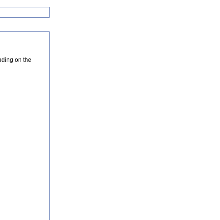
nding on the