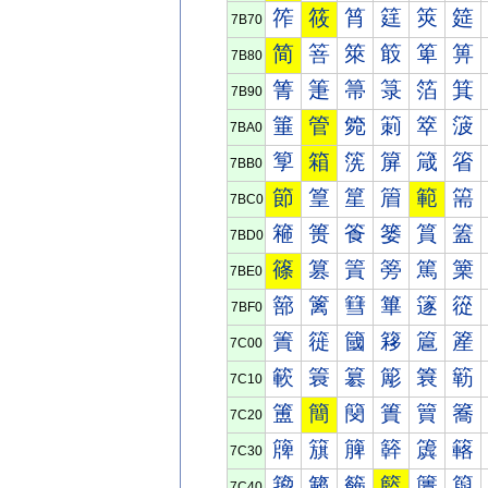
筰
筱
筲
筳
筴
筵
7B70
简
箁
箂
箃
箄
箅
7B80
箐
箑
箒
箓
箔
箕
7B90
箠
管
箢
箣
箤
箥
7BA0
箰
箱
箲
箳
箴
箵
7BB0
節
篁
篂
篃
範
篅
7BC0
篐
篑
篒
篓
篔
篕
7BD0
篠
篡
篢
篣
篤
篥
7BE0
篰
篱
篲
篳
篴
篵
7BF0
簀
簁
簂
簃
簄
簅
7C00
簐
簑
簒
簓
簔
簕
7C10
簠
簡
簢
簣
簤
簥
7C20
簰
簱
簲
簳
簴
簵
7C30
籀
籁
籂
籃
籄
籅
7C40