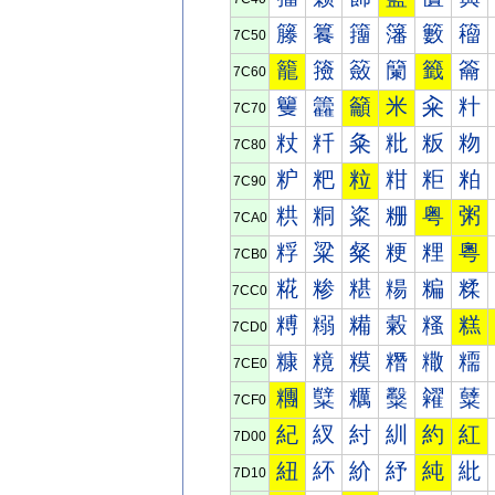
籐
籑
籒
籓
籔
籕
7C50
籠
籡
籢
籣
籤
籥
7C60
籰
籱
籲
米
籴
籵
7C70
粀
粁
粂
粃
粄
粅
7C80
粐
粑
粒
粓
粔
粕
7C90
粠
粡
粢
粣
粤
粥
7CA0
粰
粱
粲
粳
粴
粵
7CB0
糀
糁
糂
糃
糄
糅
7CC0
糐
糑
糒
糓
糔
糕
7CD0
糠
糡
糢
糣
糤
糥
7CE0
糰
糱
糲
糳
糴
糵
7CF0
紀
紁
紂
紃
約
紅
7D00
紐
紑
紒
紓
純
紕
7D10