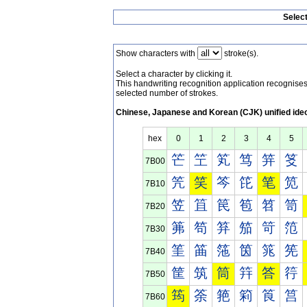
Selec
Show characters with
stroke(s).
Select a character by clicking it.
This handwriting recognition application recognis
selected number of strokes.
Chinese, Japanese and Korean (CJK) unified ide
hex
0
1
2
3
4
5
笀
笁
笂
笃
笄
笅
7B00
笐
笑
笒
笓
笔
笕
7B10
笠
笡
笢
笣
笤
笥
7B20
笰
笱
笲
笳
笴
笵
7B30
筀
筁
筂
筃
筄
筅
7B40
筐
筑
筒
筓
答
筕
7B50
筠
筡
筢
筣
筤
筥
7B60