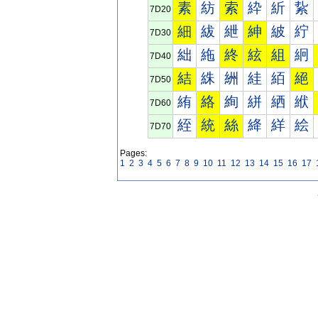
素
紡
索
紣
紤
紥
7D20
細
紱
紲
紳
紴
紵
7D30
絀
絁
終
絃
組
絅
7D40
結
絑
絒
絓
絔
絕
7D50
絠
絡
絢
絣
絤
絥
7D60
絰
統
絲
絳
絴
絵
7D70
Pages:
1
2
3
4
5
6
7
8
9
10
11
12
13
14
15
16
17