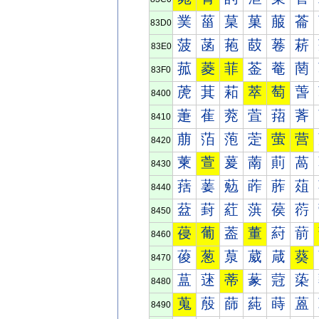
菐
菑
菒
菓
菔
菕
83D0
菠
菡
菢
菣
菤
菥
83E0
菰
菱
菲
菳
菴
菵
83F0
萀
萁
萂
萃
萄
萅
8400
萐
萑
萒
萓
萔
萕
8410
萠
萡
萢
萣
萤
营
8420
萰
萱
萲
萳
萴
萵
8430
葀
葁
葂
葃
葄
葅
8440
葐
葑
葒
葓
葔
葕
8450
葠
葡
葢
董
葤
葥
8460
葰
葱
葲
葳
葴
葵
8470
蒀
蒁
蒂
蒃
蒄
蒅
8480
蒐
蒑
蒒
蒓
蒔
蒕
8490