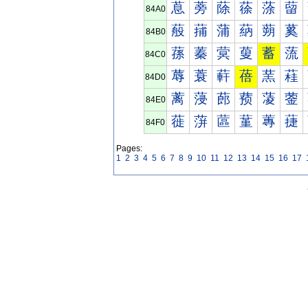
蒠
蒡
蒢
蒣
蒤
蒥
84A0
蒰
蒱
蒲
蒳
蒴
蒵
84B0
蓀
蓁
蓂
蓃
蓄
蓅
84C0
蓐
蓑
蓒
蓓
蓔
蓕
84D0
蓠
蓡
蓢
蓣
蓤
蓥
84E0
蓰
蓱
蓲
蓳
蓴
蓵
84F0
Pages:
1
2
3
4
5
6
7
8
9
10
11
12
13
14
15
16
17