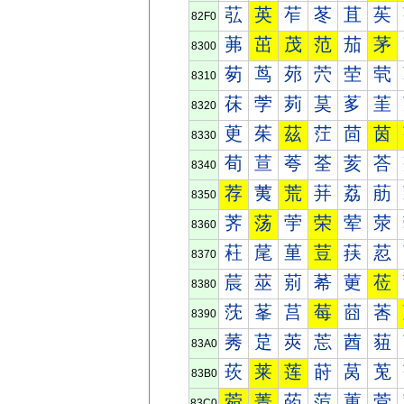
苰
英
苲
苳
苴
苵
82F0
茀
茁
茂
范
茄
茅
8300
茐
茑
茒
茓
茔
茕
8310
茠
茡
茢
茣
茤
茥
8320
茰
茱
茲
茳
茴
茵
8330
荀
荁
荂
荃
荄
荅
8340
荐
荑
荒
荓
荔
荕
8350
荠
荡
荢
荣
荤
荥
8360
荰
荱
荲
荳
荴
荵
8370
莀
莁
莂
莃
莄
莅
8380
莐
莑
莒
莓
莔
莕
8390
莠
莡
莢
莣
莤
莥
83A0
莰
莱
莲
莳
莴
莵
83B0
菀
菁
菂
菃
菄
菅
83C0