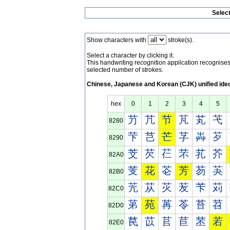
Selec
Show characters with
stroke(s).
Select a character by clicking it.
This handwriting recognition application recognis
selected number of strokes.
Chinese, Japanese and Korean (CJK) unified ide
hex
0
1
2
3
4
5
芀
芁
节
芃
芄
芅
8280
芐
芑
芒
芓
芔
芕
8290
芠
芡
芢
芣
芤
芥
82A0
芰
花
芲
芳
芴
芵
82B0
苀
苁
苂
苃
苄
苅
82C0
苐
苑
苒
苓
苔
苕
82D0
苠
苡
苢
苣
苤
若
82E0