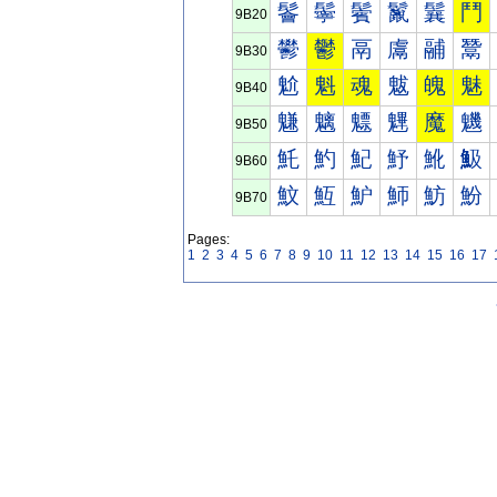
鬠
鬡
鬢
鬣
鬤
鬥
9B20
鬰
鬱
鬲
鬳
鬴
鬵
9B30
魀
魁
魂
魃
魄
魅
9B40
魐
魑
魒
魓
魔
魕
9B50
魠
魡
魢
魣
魤
魥
9B60
魰
魱
魲
魳
魴
魵
9B70
Pages:
1
2
3
4
5
6
7
8
9
10
11
12
13
14
15
16
17