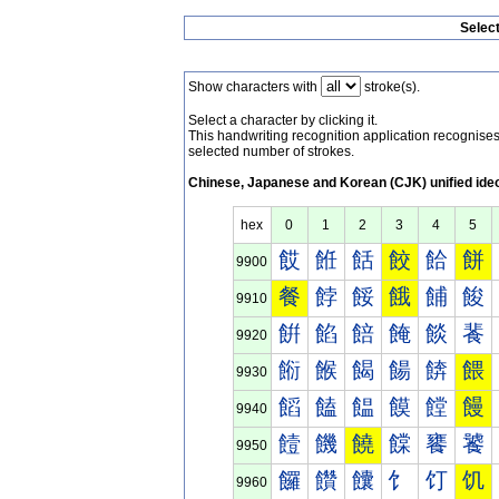
Selec
Show characters with
stroke(s).
Select a character by clicking it.
This handwriting recognition application recognis
selected number of strokes.
Chinese, Japanese and Korean (CJK) unified ide
hex
0
1
2
3
4
5
餀
餁
餂
餃
餄
餅
9900
餐
餑
餒
餓
餔
餕
9910
餠
餡
餢
餣
餤
餥
9920
餰
餱
餲
餳
餴
餵
9930
饀
饁
饂
饃
饄
饅
9940
饐
饑
饒
饓
饔
饕
9950
饠
饡
饢
饣
饤
饥
9960