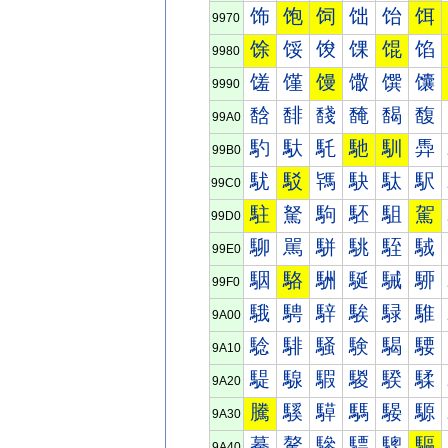
饰
饱
饲
饳
饴
饵
9970
馀
馁
馂
馃
馄
馅
9980
馐
馑
馒
馓
馔
馕
9990
馠
馡
馢
馣
馤
馥
99A0
馰
馱
馲
馳
馴
馵
99B0
駀
駁
駂
駃
駄
駅
99C0
駐
駑
駒
駓
駔
駕
99D0
駠
駡
駢
駣
駤
駥
99E0
駰
駱
駲
駳
駴
駵
99F0
騀
騁
騂
騃
騄
騅
9A00
騐
騑
騒
験
騔
騕
9A10
騠
騡
騢
騣
騤
騥
9A20
騰
騱
騲
騳
騴
騵
9A30
驀
驁
驂
驃
驄
驅
9A40