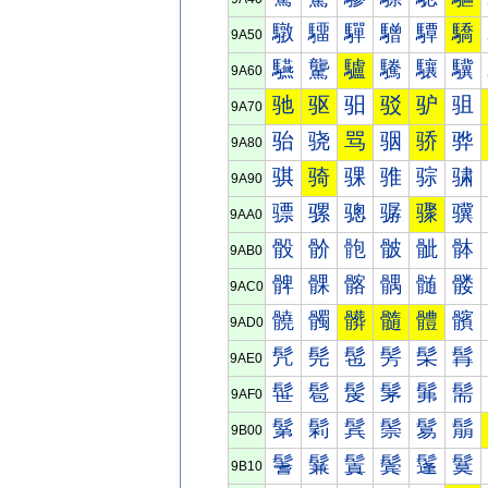
驐
驑
驒
驓
驔
驕
9A50
驠
驡
驢
驣
驤
驥
9A60
驰
驱
驲
驳
驴
驵
9A70
骀
骁
骂
骃
骄
骅
9A80
骐
骑
骒
骓
骔
骕
9A90
骠
骡
骢
骣
骤
骥
9AA0
骰
骱
骲
骳
骴
骵
9AB0
髀
髁
髂
髃
髄
髅
9AC0
髐
髑
髒
髓
體
髕
9AD0
髠
髡
髢
髣
髤
髥
9AE0
髰
髱
髲
髳
髴
髵
9AF0
鬀
鬁
鬂
鬃
鬄
鬅
9B00
鬐
鬑
鬒
鬓
鬔
鬕
9B10